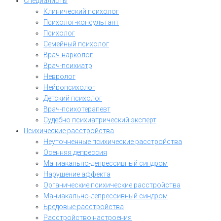
Специалисты
Клинический психолог
Психолог-консультант
Психолог
Семейный психолог
Врач-нарколог
Врач-психиатр
Невролог
Нейропсихолог
Детский психолог
Врач-психотерапевт
Судебно психиатрический эксперт
Психические расстройства
Неуточненные психические расстройства
Осенняя депрессия
Маниакально-депрессивный синдром
Нарушение аффекта
Органические психические расстройства
Маниакально-депрессивный синдром
Бредовые расстройства
Расстройство настроения