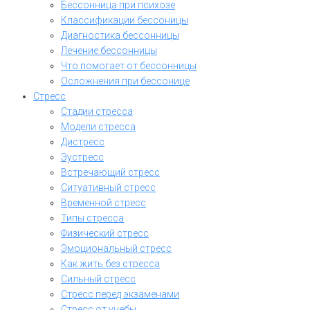
Бессонница при психозе
Классификации бессоницы
Диагностика бессонницы
Лечение бессонницы
Что помогает от бессонницы
Осложнения при бессонице
Стресс
Стадии стресса
Модели стресса
Дистресс
Эустресс
Встречающий стресс
Ситуативный стресс
Временной стресс
Типы стресса
Физический стресс
Эмоциональный стресс
Как жить без стресса
Сильный стресс
Стресс перед экзаменами
Стресс от учебы