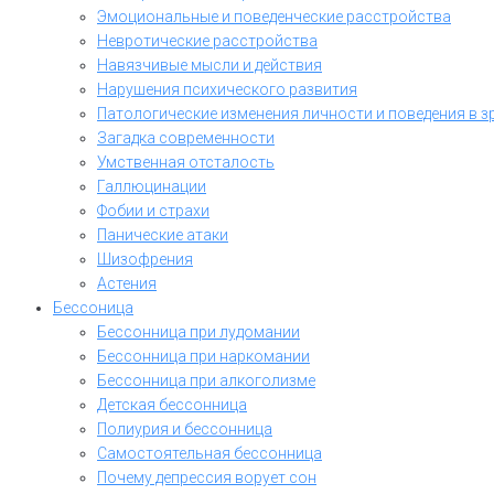
Эмоциональные и поведенческие расстройства
Невротические расстройства
Навязчивые мысли и действия
Нарушения психического развития
Патологические изменения личности и поведения в з
Загадка современности
Умственная отсталость
Галлюцинации
Фобии и страхи
Панические атаки
Шизофрения
Астения
Бессоница
Бессонница при лудомании
Бессонница при наркомании
Бессонница при алкоголизме
Детская бессонница
Полиурия и бессонница
Самостоятельная бессонница
Почему депрессия ворует сон