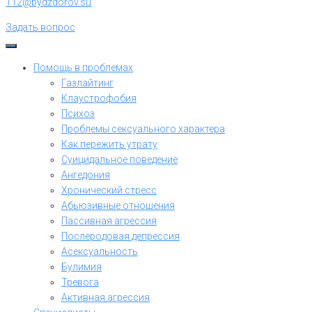
112@bydzdorov.su
Задать вопрос
Помощь в проблемах
Газлайтинг
Клаустрофобия
Психоз
Проблемы сексуального характера
Как пережить утрату
Суицидальное поведение
Ангедония
Хронический стресс
Абьюзивные отношения
Пассивная агрессия
Послеродовая депрессия
Асексуальность
Булимия
Тревога
Активная агрессия