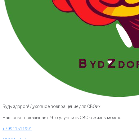
Будь здоров! Духовное возвращение для СВОих!
Наш опыт показывает. Что улучшить СВОю жизнь можно!
+79911511991