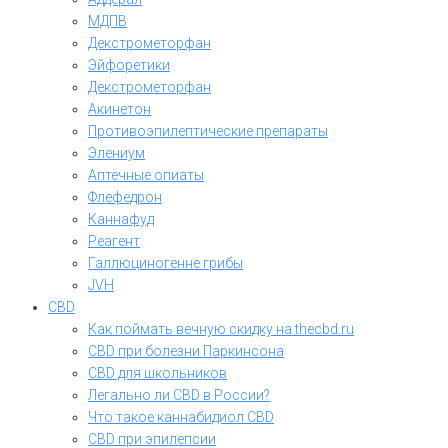
МДПВ
Декстрометорфан
Эйфоретики
Декстрометорфан
Акинетон
Противоэпилептические препараты
Элениум
Аптечные опиаты
Флефедрон
Каннафуд
Реагент
Галлюциногенне грибы
JVH
CBD
Как поймать вечную скидку на thecbd.ru
CBD при болезни Паркинсона
CBD для школьников
Легально ли CBD в России?
Что такое каннабидиол CBD
CBD при эпилепсии