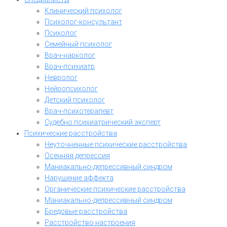
Клинический психолог
Психолог-консультант
Психолог
Семейный психолог
Врач-нарколог
Врач-психиатр
Невролог
Нейропсихолог
Детский психолог
Врач-психотерапевт
Судебно психиатрический эксперт
Психические расстройства
Неуточненные психические расстройства
Осенняя депрессия
Маниакально-депрессивный синдром
Нарушение аффекта
Органические психические расстройства
Маниакально-депрессивный синдром
Бредовые расстройства
Расстройство настроения