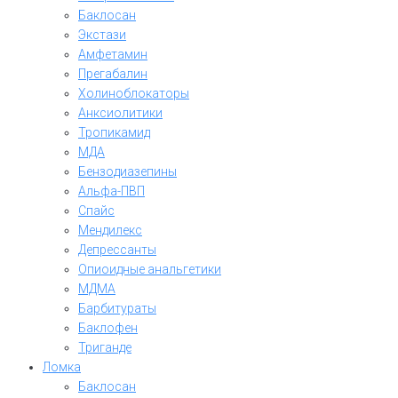
Баклосан
Экстази
Амфетамин
Прегабалин
Холиноблокаторы
Анксиолитики
Тропикамид
МДА
Бензодиазепины
Альфа-ПВП
Спайс
Мендилекс
Депрессанты
Опиоидные анальгетики
МДМА
Барбитураты
Баклофен
Триганде
Ломка
Баклосан