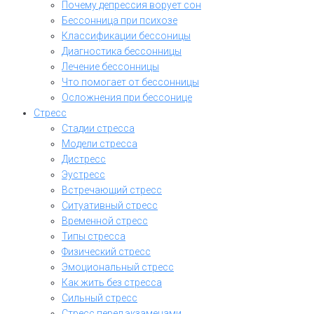
Почему депрессия ворует сон
Бессонница при психозе
Классификации бессоницы
Диагностика бессонницы
Лечение бессонницы
Что помогает от бессонницы
Осложнения при бессонице
Стресс
Стадии стресса
Модели стресса
Дистресс
Эустресс
Встречающий стресс
Ситуативный стресс
Временной стресс
Типы стресса
Физический стресс
Эмоциональный стресс
Как жить без стресса
Сильный стресс
Стресс перед экзаменами