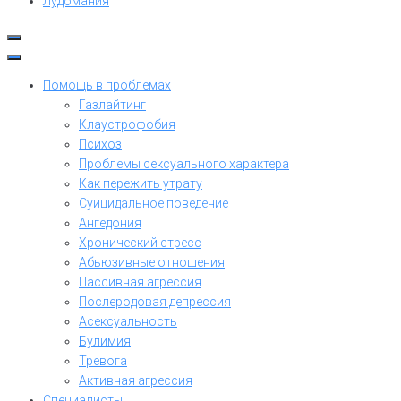
Лудомания
Помощь в проблемах
Газлайтинг
Клаустрофобия
Психоз
Проблемы сексуального характера
Как пережить утрату
Суицидальное поведение
Ангедония
Хронический стресс
Абьюзивные отношения
Пассивная агрессия
Послеродовая депрессия
Асексуальность
Булимия
Тревога
Активная агрессия
Специалисты