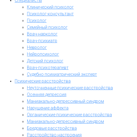
Специалисты
Клинический психолог
Психолог-консультант
Психолог
Семейный психолог
Врач-нарколог
Врач-психиатр
Невролог
Нейропсихолог
Детский психолог
Врач-психотерапевт
Судебно психиатрический эксперт
Психические расстройства
Неуточненные психические расстройства
Осенняя депрессия
Маниакально-депрессивный синдром
Нарушение аффекта
Органические психические расстройства
Маниакально-депрессивный синдром
Бредовые расстройства
Расстройство настроения