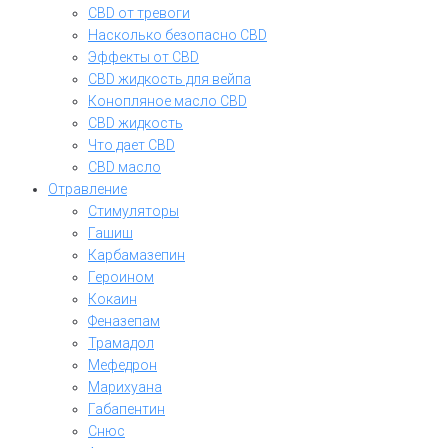
CBD от тревоги
Насколько безопасно CBD
Эффекты от CBD
CBD жидкость для вейпа
Конопляное масло CBD
CBD жидкость
Что дает CBD
CBD масло
Отравление
Стимуляторы
Гашиш
Карбамазепин
Героином
Кокаин
Феназепам
Трамадол
Мефедрон
Марихуана
Габапентин
Снюс