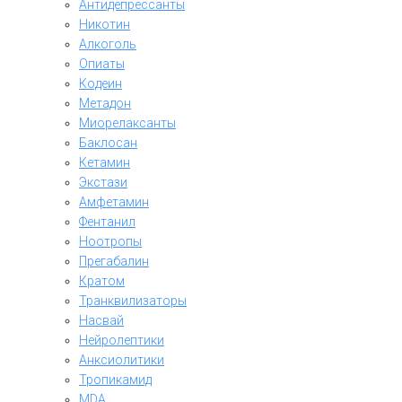
Антидепрессанты
Никотин
Алкоголь
Опиаты
Кодеин
Метадон
Миорелаксанты
Баклосан
Кетамин
Экстази
Амфетамин
Фентанил
Ноотропы
Прегабалин
Кратом
Транквилизаторы
Насвай
Нейролептики
Анксиолитики
Тропикамид
MDA