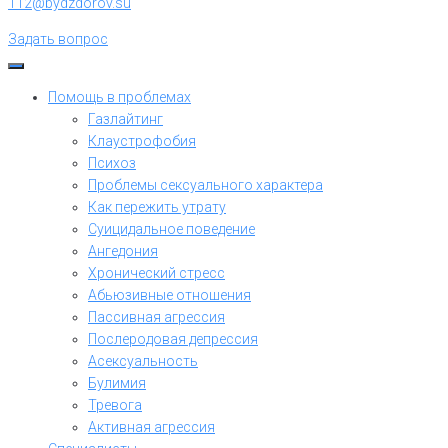
112@bydzdorov.su
Задать вопрос
Помощь в проблемах
Газлайтинг
Клаустрофобия
Психоз
Проблемы сексуального характера
Как пережить утрату
Суицидальное поведение
Ангедония
Хронический стресс
Абьюзивные отношения
Пассивная агрессия
Послеродовая депрессия
Асексуальность
Булимия
Тревога
Активная агрессия