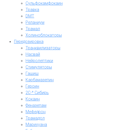
Сульфокамфокаин
Травка
DMT
Реланиум
Трамал
Холиноблокаторы
Передозировка
Транквилизаторы
Насвай
Нейролептики
Стимуляторы
Гашиш
Карбамазепин
Героин
2C-* Сибирь
Кокаин
Феназепам
Мефедрон
Трамадол
Марихуана