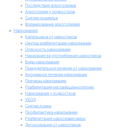
Последствия алкоголизма
Алкоголизм у подростков
Снятие похмелья
Формирование алкоголизма
Наркомания
Капельница от наркотиков
Центры реабилитации наркомании
Опасность наркомании
Наказание за употребление наркотиков
Виды наркомании
Принудительное лечение от наркомании
Анонимное лечение наркомании
Причины наркомании
Реабилитация несовершеннолетних
Наркомания у подростков
УБОД
Снятие ломки
Профилактика наркомании
Реабилитация наркозависимых
Детоксикация от наркотиков