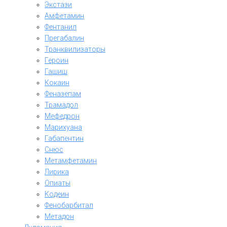
Экстази
Амфетамин
Фентанил
Прегабалин
Транквилизаторы
Героин
Гашиш
Кокаин
Феназепам
Трамадол
Мефедрон
Марихуана
Габапентин
Снюс
Метамфетамин
Лирика
Опиаты
Кодеин
Фенобарбитал
Метадон