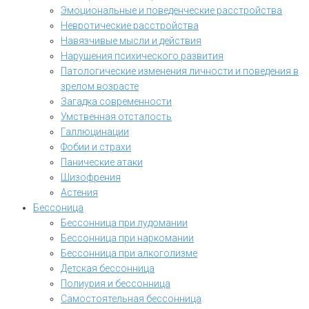
Эмоциональные и поведенческие расстройства
Невротические расстройства
Навязчивые мысли и действия
Нарушения психического развития
Патологические изменения личности и поведения в
зрелом возрасте
Загадка современности
Умственная отсталость
Галлюцинации
Фобии и страхи
Панические атаки
Шизофрения
Астения
Бессоница
Бессонница при лудомании
Бессонница при наркомании
Бессонница при алкоголизме
Детская бессонница
Полиурия и бессонница
Самостоятельная бессонница