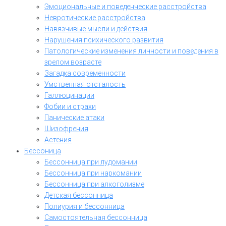
Эмоциональные и поведенческие расстройства
Невротические расстройства
Навязчивые мысли и действия
Нарушения психического развития
Патологические изменения личности и поведения в
зрелом возрасте
Загадка современности
Умственная отсталость
Галлюцинации
Фобии и страхи
Панические атаки
Шизофрения
Астения
Бессоница
Бессонница при лудомании
Бессонница при наркомании
Бессонница при алкоголизме
Детская бессонница
Полиурия и бессонница
Самостоятельная бессонница