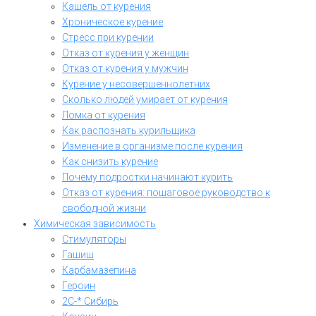
Кашель от курения
Хроническое курение
Стресс при курении
Отказ от курения у женщин
Отказ от курения у мужчин
Курение у несовершеннолетних
Сколько людей умирает от курения
Ломка от курения
Как распознать курильщика
Изменение в организме после курения
Как снизить курение
Почему подростки начинают курить
Отказ от курения: пошаговое руководство к
свободной жизни
Химическая зависимость
Стимуляторы
Гашиш
Карбамазепина
Героин
2C-* Сибирь