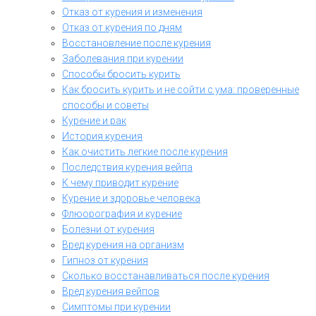
Отказ от курения и изменения
Отказ от курения по дням
Восстановление после курения
Заболевания при курении
Способы бросить курить
Как бросить курить и не сойти с ума: проверенные
способы и советы
Курение и рак
История курения
Как очистить легкие после курения
Последствия курения вейпа
К чему приводит курение
Курение и здоровье человека
Флюорография и курение
Болезни от курения
Вред курения на организм
Гипноз от курения
Сколько восстанавливаться после курения
Вред курения вейпов
Симптомы при курении