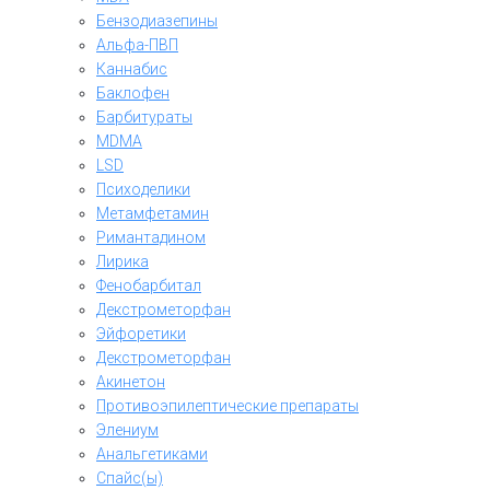
Бензодиазепины
Альфа-ПВП
Каннабис
Баклофен
Барбитураты
MDMA
LSD
Психоделики
Метамфетамин
Римантадином
Лирика
Фенобарбитал
Декстрометорфан
Эйфоретики
Декстрометорфан
Акинетон
Противоэпилептические препараты
Элениум
Анальгетиками
Спайс(ы)