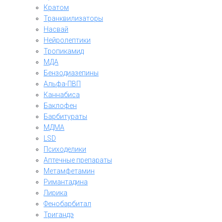
Кратом
Транквилизаторы
Насвай
Нейролептики
Тропикамид
МДА
Бензодиазепины
Альфа-ПВП
Каннабиса
Баклофен
Барбитураты
МДМА
LSD
Психоделики
Аптечные препараты
Метамфетамин
Римантадина
Лирика
Фенобарбитал
Тригандэ