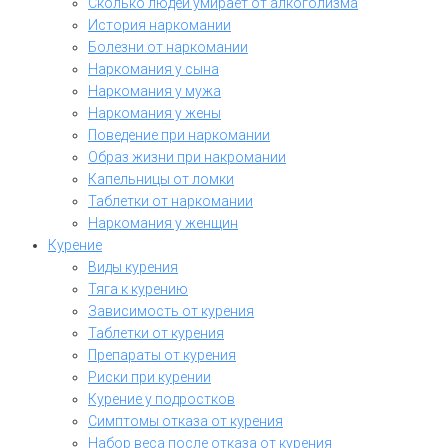
Сколько людей умирает от алкоголизма
История наркомании
Болезни от наркомании
Наркомания у сына
Наркомания у мужа
Наркомания у жены
Поведение при наркомании
Образ жизни при накромании
Капельницы от ломки
Таблетки от наркомании
Наркомания у женщин
Курение
Виды курения
Тяга к курению
Зависимость от курения
Таблетки от курения
Препараты от курения
Риски при курении
Курение у подростков
Симптомы отказа от курения
Набор веса после отказа от курения