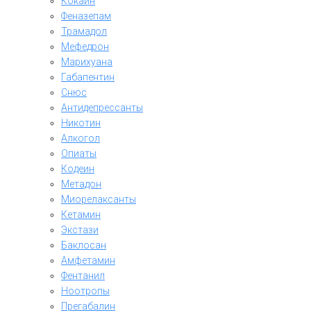
Кокаин
Феназепам
Трамадол
Мефедрон
Марихуана
Габапентин
Снюс
Антидепрессанты
Никотин
Алкогол
Опиаты
Кодеин
Метадон
Миорелаксанты
Кетамин
Экстази
Баклосан
Амфетамин
Фентанил
Ноотропы
Прегабалин