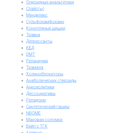
Опиоидные анальгетики
Спайс(ы)
Мендилекс
Сульфокамфокаин
Конопляные шишки
Травка
Депрессанты
КБД
DMT
Реланиума
Трамала
Холиноблокаторы
Анаболических стероиды
Анксиолитики
Диссоциативы
Реладорм
Синтетический гашиш
NBOME
Маковая соломка
Вейп с ТГК
Аддерал