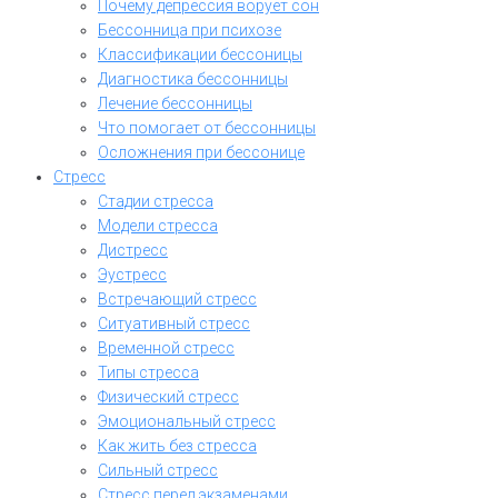
Почему депрессия ворует сон
Бессонница при психозе
Классификации бессоницы
Диагностика бессонницы
Лечение бессонницы
Что помогает от бессонницы
Осложнения при бессонице
Стресс
Стадии стресса
Модели стресса
Дистресс
Эустресс
Встречающий стресс
Ситуативный стресс
Временной стресс
Типы стресса
Физический стресс
Эмоциональный стресс
Как жить без стресса
Сильный стресс
Стресс перед экзаменами