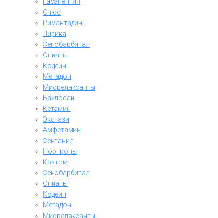
Габапентин
Снюс
Римантадин
Лирика
Фенобарбитал
Опиаты
Кодеин
Метадон
Миорелаксанты
Баклосан
Кетамин
Экстази
Амфетамин
Фентанил
Ноотропы
Кратом
Фенобарбитал
Опиаты
Кодеин
Метадон
Миорелаксанты