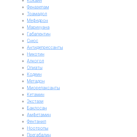
Кокаин
Феназепам
Трамадол
Мефедрон
Марихуана
Габапентин
Снюс
Антидепрессанты
Никотин
Алкогол
Опиаты
Кодеин
Метадон
Миорелаксанты
Кетамин
Экстази
Баклосан
Амфетамин
Фентанил
Ноотропы
Прегабалин