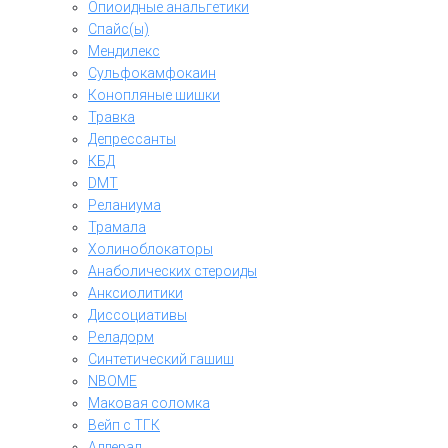
Опиоидные анальгетики
Спайс(ы)
Мендилекс
Сульфокамфокаин
Конопляные шишки
Травка
Депрессанты
КБД
DMT
Реланиума
Трамала
Холиноблокаторы
Анаболических стероиды
Анксиолитики
Диссоциативы
Реладорм
Синтетический гашиш
NBOME
Маковая соломка
Вейп с ТГК
Аддерал