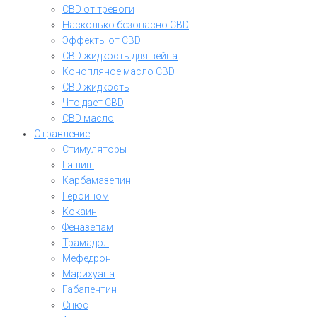
CBD от тревоги
Насколько безопасно CBD
Эффекты от CBD
CBD жидкость для вейпа
Конопляное масло CBD
CBD жидкость
Что дает CBD
CBD масло
Отравление
Стимуляторы
Гашиш
Карбамазепин
Героином
Кокаин
Феназепам
Трамадол
Мефедрон
Марихуана
Габапентин
Снюс