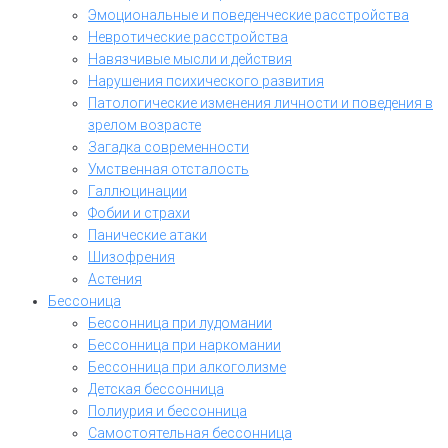
Эмоциональные и поведенческие расстройства
Невротические расстройства
Навязчивые мысли и действия
Нарушения психического развития
Патологические изменения личности и поведения в
зрелом возрасте
Загадка современности
Умственная отсталость
Галлюцинации
Фобии и страхи
Панические атаки
Шизофрения
Астения
Бессоница
Бессонница при лудомании
Бессонница при наркомании
Бессонница при алкоголизме
Детская бессонница
Полиурия и бессонница
Самостоятельная бессонница