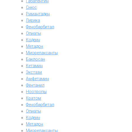
Габапентин
Снюс
Римантадин
Лирика
Фенобарбитал
Опиаты
Кодеин
Метадон
Миорелаксанты
Баклосан
Кетамин
Экстази
Амфетамин
Фентанил
Ноотропы
Кратом
Фенобарбитал
Опиаты
Кодеин
Метадон
Миорелаксанты