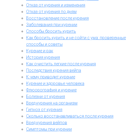
Отказ от курения и изменения
Отказ от курения по дням
Восстановление после курения
Заболевания при курении
Способы бросить курить
Как бросить курить и не сойти с ума: проверенные
способы и советы
Курение и рак
История курения
Как очистить легкие после курения
Последствия курения вейпа
К чему приводит курение
Курение и здоровье человека
Флюорография и курение
Болезни от курения
Вред курения на организм
Гипноз от курения
Сколько восстанавливаться после курения
Вред курения вейпов
Симптомы при курении