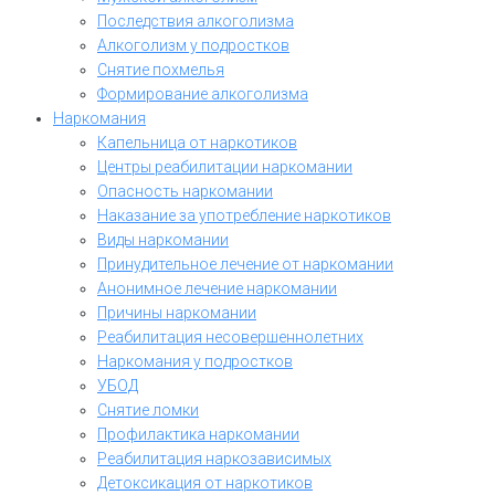
Последствия алкоголизма
Алкоголизм у подростков
Снятие похмелья
Формирование алкоголизма
Наркомания
Капельница от наркотиков
Центры реабилитации наркомании
Опасность наркомании
Наказание за употребление наркотиков
Виды наркомании
Принудительное лечение от наркомании
Анонимное лечение наркомании
Причины наркомании
Реабилитация несовершеннолетних
Наркомания у подростков
УБОД
Снятие ломки
Профилактика наркомании
Реабилитация наркозависимых
Детоксикация от наркотиков