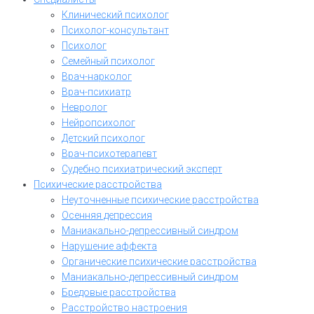
Клинический психолог
Психолог-консультант
Психолог
Семейный психолог
Врач-нарколог
Врач-психиатр
Невролог
Нейропсихолог
Детский психолог
Врач-психотерапевт
Судебно психиатрический эксперт
Психические расстройства
Неуточненные психические расстройства
Осенняя депрессия
Маниакально-депрессивный синдром
Нарушение аффекта
Органические психические расстройства
Маниакально-депрессивный синдром
Бредовые расстройства
Расстройство настроения