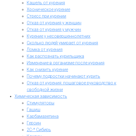
Кашель от курения
Хроническое курение
Стресс при курении
Отказ от курения у женщин
Отказ от курения у мужчин
Курение у несовершеннолетних
Сколько людей умирает от курения
Ломка от курения
Как распознать курильщика
Изменение в организме после курения
Как снизить курение
Почему подростки начинают курить
Отказ от курения: пошаговое руководство к
свободной жизни
Химическая зависимость
Стимуляторы
Гашиш
Карбамазепина
Героин
2C-* Сибирь