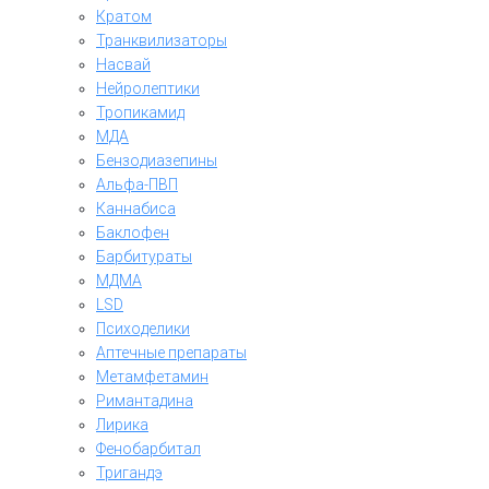
Кратом
Транквилизаторы
Насвай
Нейролептики
Тропикамид
МДА
Бензодиазепины
Альфа-ПВП
Каннабиса
Баклофен
Барбитураты
МДМА
LSD
Психоделики
Аптечные препараты
Метамфетамин
Римантадина
Лирика
Фенобарбитал
Тригандэ