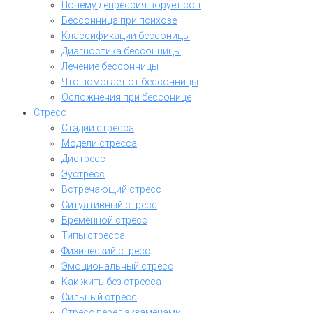
Почему депрессия ворует сон
Бессонница при психозе
Классификации бессоницы
Диагностика бессонницы
Лечение бессонницы
Что помогает от бессонницы
Осложнения при бессонице
Стресс
Стадии стресса
Модели стресса
Дистресс
Эустресс
Встречающий стресс
Ситуативный стресс
Временной стресс
Типы стресса
Физический стресс
Эмоциональный стресс
Как жить без стресса
Сильный стресс
Стресс перед экзаменами