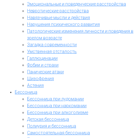
Эмоциональные и поведенческие расстройства
Невротические расстройства
Навязчивые мысли и действия
Нарушения психического развития
Патологические изменения личности и поведения в
зрелом возрасте
Загадка современности
Умственная отсталость
Галлюцинации
Фобии и страхи
Панические атаки
Шизофрения
Астения
Бессоница
Бессонница при лудомании
Бессонница при наркомании
Бессонница при алкоголизме
Детская бессонница
Полиурия и бессонница
Самостоятельная бессонница