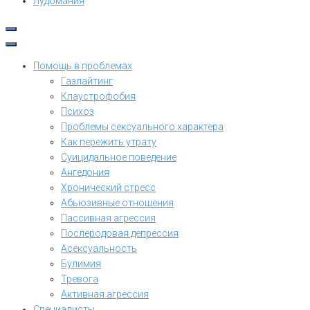
Лудомания
Помощь в проблемах
Газлайтинг
Клаустрофобия
Психоз
Проблемы сексуального характера
Как пережить утрату
Суицидальное поведение
Ангедония
Хронический стресс
Абьюзивные отношения
Пассивная агрессия
Послеродовая депрессия
Асексуальность
Булимия
Тревога
Активная агрессия
Специалисты