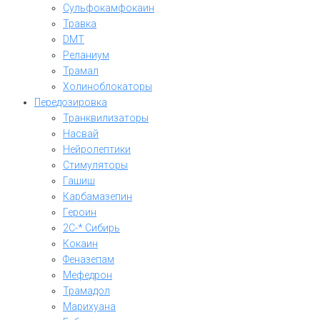
Сульфокамфокаин
Травка
DMT
Реланиум
Трамал
Холиноблокаторы
Передозировка
Транквилизаторы
Насвай
Нейролептики
Стимуляторы
Гашиш
Карбамазепин
Героин
2C-* Сибирь
Кокаин
Феназепам
Мефедрон
Трамадол
Марихуана