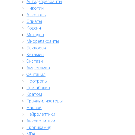
Антидепрессанты
Никотин
Алкоголь
Опиаты
Кодеин
Метадон
Миорелаксанты
Баклосан
Кетамин
Экстази
Амфетамин
Фентанил
Ноотропы
Прегабалин
Кратом
Транквилизаторы
Насвай
Нейролептики
Анксиолитики
Тропикамид
MDA