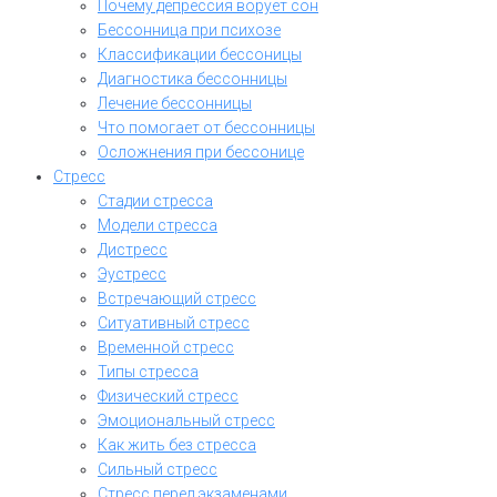
Почему депрессия ворует сон
Бессонница при психозе
Классификации бессоницы
Диагностика бессонницы
Лечение бессонницы
Что помогает от бессонницы
Осложнения при бессонице
Стресс
Стадии стресса
Модели стресса
Дистресс
Эустресс
Встречающий стресс
Ситуативный стресс
Временной стресс
Типы стресса
Физический стресс
Эмоциональный стресс
Как жить без стресса
Сильный стресс
Стресс перед экзаменами