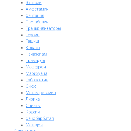
Экстази
Амфетамин
Фентанил
Прегабалин
Транквилизаторы
Героин
Гашиш
Кокаин
Феназепам
Трамадол
Мефедрон
Марихуана
Габапентин
Снюс
Метамфетамин
Лирика
Опиаты
Кодеин
Фенобарбитал
Метадон