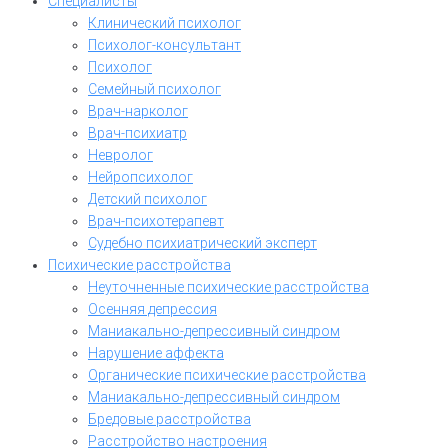
Специалисты
Клинический психолог
Психолог-консультант
Психолог
Семейный психолог
Врач-нарколог
Врач-психиатр
Невролог
Нейропсихолог
Детский психолог
Врач-психотерапевт
Судебно психиатрический эксперт
Психические расстройства
Неуточненные психические расстройства
Осенняя депрессия
Маниакально-депрессивный синдром
Нарушение аффекта
Органические психические расстройства
Маниакально-депрессивный синдром
Бредовые расстройства
Расстройство настроения