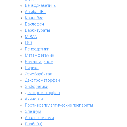
Бензодиазепины
Альфа-ПВП
Каннабис
Баклофен
Барбитураты
MDMA
LSD
Психоделики
Метамфетамин
Римантадином
Лирика
Фенобарбитал
Декстрометорфан
Эйфоретики
Декстрометорфан
Акинетон
Противоэпилептические препараты
Элениум
Анальгетиками
Спайс(ы)