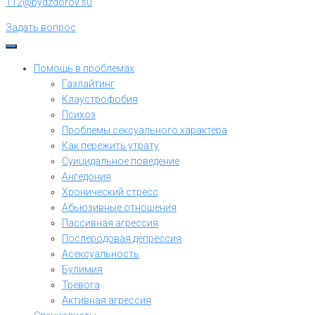
112@bydzdorov.su
Задать вопрос
Помощь в проблемах
Газлайтинг
Клаустрофобия
Психоз
Проблемы сексуального характера
Как пережить утрату
Суицидальное поведение
Ангедония
Хронический стресс
Абьюзивные отношения
Пассивная агрессия
Послеродовая депрессия
Асексуальность
Булимия
Тревога
Активная агрессия