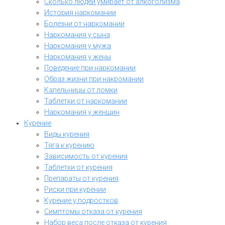
Сколько людей умирает от алкоголизма
История наркомании
Болезни от наркомании
Наркомания у сына
Наркомания у мужа
Наркомания у жены
Поведение при наркомании
Образ жизни при накромании
Капельницы от ломки
Таблетки от наркомании
Наркомания у женщин
Курение
Виды курения
Тяга к курению
Зависимость от курения
Таблетки от курения
Препараты от курения
Риски при курении
Курение у подростков
Симптомы отказа от курения
Набор веса после отказа от курения