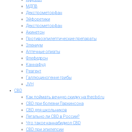
МДПВ
Декстрометорфан
Эйфоретики
Декстрометорфан
Акинетон
Противоэпилептические препараты
Элениум
Аптечные опиаты
Флефедрон
Каннафуд
Реагент
Галлюциногенне грибы
JVH
CBD
Как поймать вечную скидку на thecbd.ru
CBD при болезни Паркинсона
CBD для школьников
Легально ли CBD в России?
Что такое каннабидиол CBD
CBD при эпилепсии