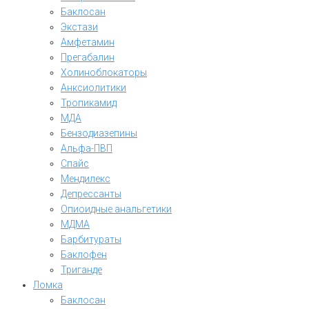
Баклосан
Экстази
Амфетамин
Прегабалин
Холиноблокаторы
Анксиолитики
Тропикамид
МДА
Бензодиазепины
Альфа-ПВП
Спайс
Мендилекс
Депрессанты
Опиоидные анальгетики
МДМА
Барбитураты
Баклофен
Триганде
Ломка
Баклосан