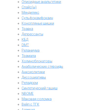
Опиоидные анальгетики
Спайс(ы)
Мендилекс
Сульфокамфокаин
Конопляные шишки
Травка
Депрессанты
КБД
DMT
Реланиума
Трамала
Холиноблокаторы
Анаболических стероиды
Анксиолитики
Диссоциативы
Реладорм
Синтетический гашиш
NBOME
Маковая соломка
Вейп с ТГК
Аддерал