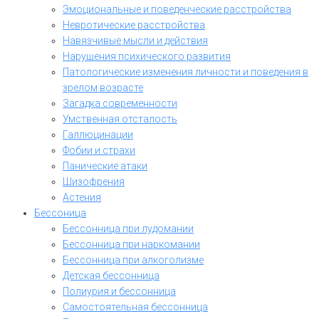
Эмоциональные и поведенческие расстройства
Невротические расстройства
Навязчивые мысли и действия
Нарушения психического развития
Патологические изменения личности и поведения в
зрелом возрасте
Загадка современности
Умственная отсталость
Галлюцинации
Фобии и страхи
Панические атаки
Шизофрения
Астения
Бессоница
Бессонница при лудомании
Бессонница при наркомании
Бессонница при алкоголизме
Детская бессонница
Полиурия и бессонница
Самостоятельная бессонница