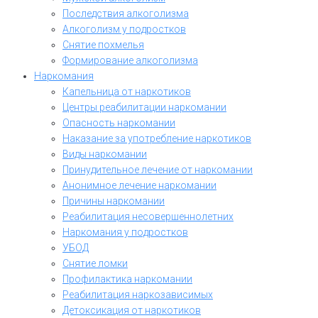
Последствия алкоголизма
Алкоголизм у подростков
Снятие похмелья
Формирование алкоголизма
Наркомания
Капельница от наркотиков
Центры реабилитации наркомании
Опасность наркомании
Наказание за употребление наркотиков
Виды наркомании
Принудительное лечение от наркомании
Анонимное лечение наркомании
Причины наркомании
Реабилитация несовершеннолетних
Наркомания у подростков
УБОД
Снятие ломки
Профилактика наркомании
Реабилитация наркозависимых
Детоксикация от наркотиков