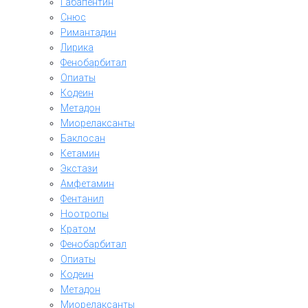
Габапентин
Снюс
Римантадин
Лирика
Фенобарбитал
Опиаты
Кодеин
Метадон
Миорелаксанты
Баклосан
Кетамин
Экстази
Амфетамин
Фентанил
Ноотропы
Кратом
Фенобарбитал
Опиаты
Кодеин
Метадон
Миорелаксанты