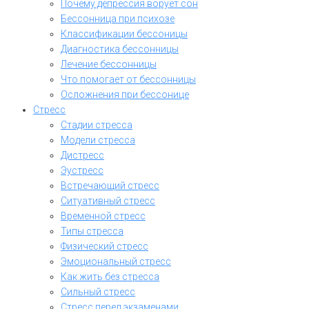
Почему депрессия ворует сон
Бессонница при психозе
Классификации бессоницы
Диагностика бессонницы
Лечение бессонницы
Что помогает от бессонницы
Осложнения при бессонице
Стресс
Стадии стресса
Модели стресса
Дистресс
Эустресс
Встречающий стресс
Ситуативный стресс
Временной стресс
Типы стресса
Физический стресс
Эмоциональный стресс
Как жить без стресса
Сильный стресс
Стресс перед экзаменами