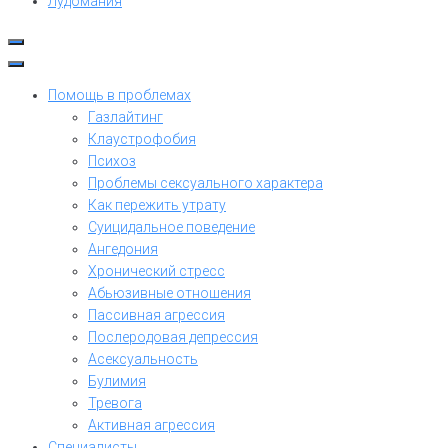
Лудомания
Помощь в проблемах
Газлайтинг
Клаустрофобия
Психоз
Проблемы сексуального характера
Как пережить утрату
Суицидальное поведение
Ангедония
Хронический стресс
Абьюзивные отношения
Пассивная агрессия
Послеродовая депрессия
Асексуальность
Булимия
Тревога
Активная агрессия
Специалисты