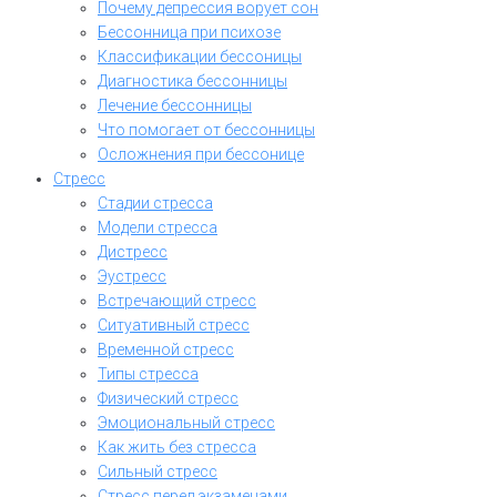
Почему депрессия ворует сон
Бессонница при психозе
Классификации бессоницы
Диагностика бессонницы
Лечение бессонницы
Что помогает от бессонницы
Осложнения при бессонице
Стресс
Стадии стресса
Модели стресса
Дистресс
Эустресс
Встречающий стресс
Ситуативный стресс
Временной стресс
Типы стресса
Физический стресс
Эмоциональный стресс
Как жить без стресса
Сильный стресс
Стресс перед экзаменами