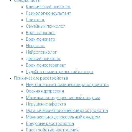
Специалисты
Клинический психолог
Психолог-консультант
Психолог
Семейный психолог
Врач-нарколог
Врач-психиатр
Невролог
Нейропсихолог
Детский психолог
Врач-психотерапевт
Судебно психиатрический эксперт
Психические расстройства
Неуточненные психические расстройства
Осенняя депрессия
Маниакально-депрессивный синдром
Нарушение аффекта
Органические психические расстройства
Маниакально-депрессивный синдром
Бредовые расстройства
Расстройство настроения