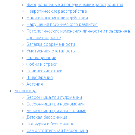
Эмоциональные и поведенческие расстройства
Невротические расстройства
Навязчивые мысли и действия
Нарушения психического развития
Патологические изменения личности и поведения в
зрелом возрасте
Загадка современности
Умственная отсталость
Галлюцинации
Фобии и страхи
Панические атаки
Шизофрения
Астения
Бессоница
Бессонница при лудомании
Бессонница при наркомании
Бессонница при алкоголизме
Детская бессонница
Полиурия и бессонница
Самостоятельная бессонница