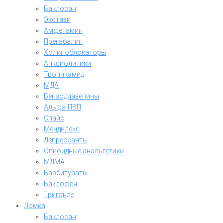
Баклосан
Экстази
Амфетамин
Прегабалин
Холиноблокаторы
Анксиолитики
Тропикамид
МДА
Бензодиазепины
Альфа-ПВП
Спайс
Мендилекс
Депрессанты
Опиоидные анальгетики
МДМА
Барбитураты
Баклофен
Триганде
Ломка
Баклосан