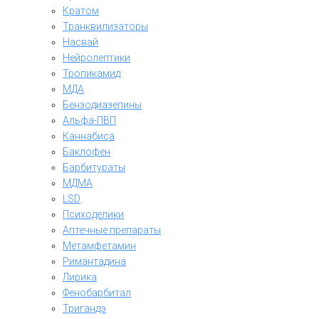
Кратом
Транквилизаторы
Насвай
Нейролептики
Тропикамид
МДА
Бензодиазепины
Альфа-ПВП
Каннабиса
Баклофен
Барбитураты
МДМА
LSD
Психоделики
Аптечные препараты
Метамфетамин
Римантадина
Лирика
Фенобарбитал
Тригандэ