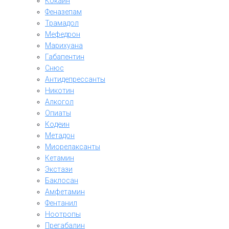
Кокаин
Феназепам
Трамадол
Мефедрон
Марихуана
Габапентин
Снюс
Антидепрессанты
Никотин
Алкогол
Опиаты
Кодеин
Метадон
Миорелаксанты
Кетамин
Экстази
Баклосан
Амфетамин
Фентанил
Ноотропы
Прегабалин