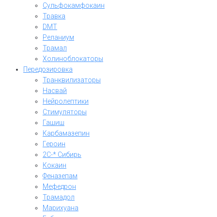
Сульфокамфокаин
Травка
DMT
Реланиум
Трамал
Холиноблокаторы
Передозировка
Транквилизаторы
Насвай
Нейролептики
Стимуляторы
Гашиш
Карбамазепин
Героин
2C-* Сибирь
Кокаин
Феназепам
Мефедрон
Трамадол
Марихуана