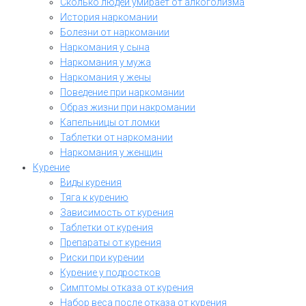
Сколько людей умирает от алкоголизма
История наркомании
Болезни от наркомании
Наркомания у сына
Наркомания у мужа
Наркомания у жены
Поведение при наркомании
Образ жизни при накромании
Капельницы от ломки
Таблетки от наркомании
Наркомания у женщин
Курение
Виды курения
Тяга к курению
Зависимость от курения
Таблетки от курения
Препараты от курения
Риски при курении
Курение у подростков
Симптомы отказа от курения
Набор веса после отказа от курения