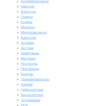
Антидепрессанты
Никотин
Алкоголь
Опиаты
Кодеин
Метадон
Миорелаксанты
Баклосан
Кетамин
Экстази
Амфетамин
Фентанил
Ноотропы
Прегабалин
Кратом
Транквилизаторы
Насвай
Нейролептики
Анксиолитики
Тропикамид
MDA