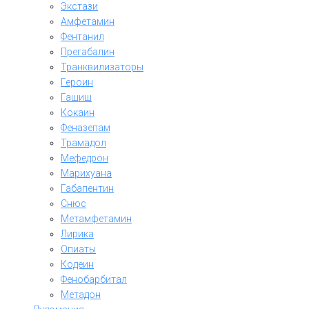
Экстази
Амфетамин
Фентанил
Прегабалин
Транквилизаторы
Героин
Гашиш
Кокаин
Феназепам
Трамадол
Мефедрон
Марихуана
Габапентин
Снюс
Метамфетамин
Лирика
Опиаты
Кодеин
Фенобарбитал
Метадон