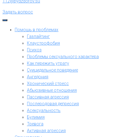
112@bydzdorov.su
Задать вопрос
Помощь в проблемах
Газлайтинг
Клаустрофобия
Психоз
Проблемы сексуального характера
Как пережить утрату
Суицидальное поведение
Ангедония
Хронический стресс
Абьюзивные отношения
Пассивная агрессия
Послеродовая депрессия
Асексуальность
Булимия
Тревога
Активная агрессия