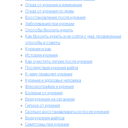
Отказ от курения и изменения
Отказ от курения по дням
Восстановление после курения
Заболевания при курении
Способы бросить курить
Как бросить курить и не сойти с ума: проверенные
способы и советы
Курение и рак
История курения
Как очистить легкие после курения
Последствия курения вейпа
К чему приводит курение
Курение и здоровье человека
Флюорография и курение
Болезни от курения
Вред курения на организм
Гипноз от курения
Сколько восстанавливаться после курения
Вред курения вейпов
Симптомы при курении