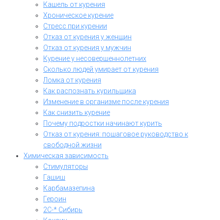
Кашель от курения
Хроническое курение
Стресс при курении
Отказ от курения у женщин
Отказ от курения у мужчин
Курение у несовершеннолетних
Сколько людей умирает от курения
Ломка от курения
Как распознать курильщика
Изменение в организме после курения
Как снизить курение
Почему подростки начинают курить
Отказ от курения: пошаговое руководство к
свободной жизни
Химическая зависимость
Стимуляторы
Гашиш
Карбамазепина
Героин
2C-* Сибирь