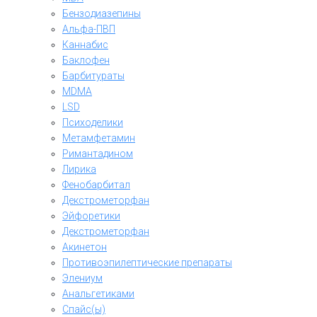
Бензодиазепины
Альфа-ПВП
Каннабис
Баклофен
Барбитураты
MDMA
LSD
Психоделики
Метамфетамин
Римантадином
Лирика
Фенобарбитал
Декстрометорфан
Эйфоретики
Декстрометорфан
Акинетон
Противоэпилептические препараты
Элениум
Анальгетиками
Спайс(ы)