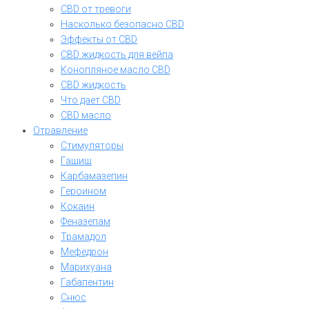
CBD от тревоги
Насколько безопасно CBD
Эффекты от CBD
CBD жидкость для вейпа
Конопляное масло CBD
CBD жидкость
Что дает CBD
CBD масло
Отравление
Стимуляторы
Гашиш
Карбамазепин
Героином
Кокаин
Феназепам
Трамадол
Мефедрон
Марихуана
Габапентин
Снюс