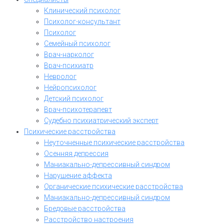
Клинический психолог
Психолог-консультант
Психолог
Семейный психолог
Врач-нарколог
Врач-психиатр
Невролог
Нейропсихолог
Детский психолог
Врач-психотерапевт
Судебно психиатрический эксперт
Психические расстройства
Неуточненные психические расстройства
Осенняя депрессия
Маниакально-депрессивный синдром
Нарушение аффекта
Органические психические расстройства
Маниакально-депрессивный синдром
Бредовые расстройства
Расстройство настроения