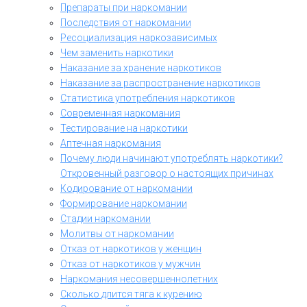
Препараты при наркомании
Последствия от наркомании
Ресоциализация наркозависимых
Чем заменить наркотики
Наказание за хранение наркотиков
Наказание за распространение наркотиков
Статистика употребления наркотиков
Современная наркомания
Тестирование на наркотики
Аптечная наркомания
Почему люди начинают употреблять наркотики?
Откровенный разговор о настоящих причинах
Кодирование от наркомании
Формирование наркомании
Стадии наркомании
Молитвы от наркомании
Отказ от наркотиков у женщин
Отказ от наркотиков у мужчин
Наркомания несовершеннолетних
Сколько длится тяга к курению