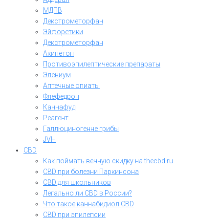
МДПВ
Декстрометорфан
Эйфоретики
Декстрометорфан
Акинетон
Противоэпилептические препараты
Элениум
Аптечные опиаты
Флефедрон
Каннафуд
Реагент
Галлюциногенне грибы
JVH
CBD
Как поймать вечную скидку на thecbd.ru
CBD при болезни Паркинсона
CBD для школьников
Легально ли CBD в России?
Что такое каннабидиол CBD
CBD при эпилепсии