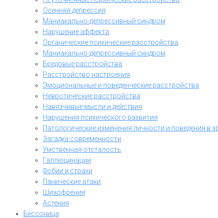
Осенняя депрессия
Маниакально-депрессивный синдром
Нарушение аффекта
Органические психические расстройства
Маниакально-депрессивный синдром
Бредовые расстройства
Расстройство настроения
Эмоциональные и поведенческие расстройства
Невротические расстройства
Навязчивые мысли и действия
Нарушения психического развития
Патологические изменения личности и поведения в з
Загадка современности
Умственная отсталость
Галлюцинации
Фобии и страхи
Панические атаки
Шизофрения
Астения
Бессоница