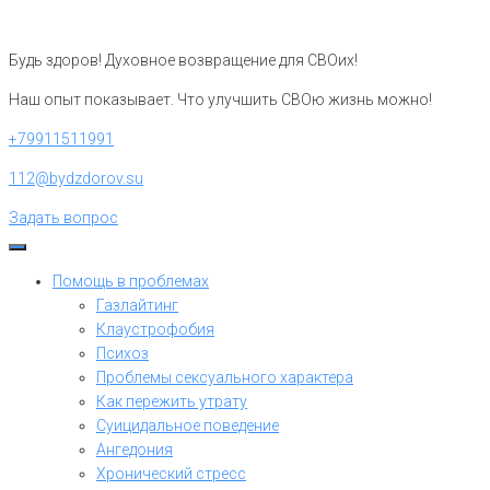
Перейти
к
Будь здоров! Духовное возвращение для СВОих!
контенту
Наш опыт показывает. Что улучшить СВОю жизнь можно!
+79911511991
112@bydzdorov.su
Задать вопрос
Помощь в проблемах
Газлайтинг
Клаустрофобия
Психоз
Проблемы сексуального характера
Как пережить утрату
Суицидальное поведение
Ангедония
Хронический стресс