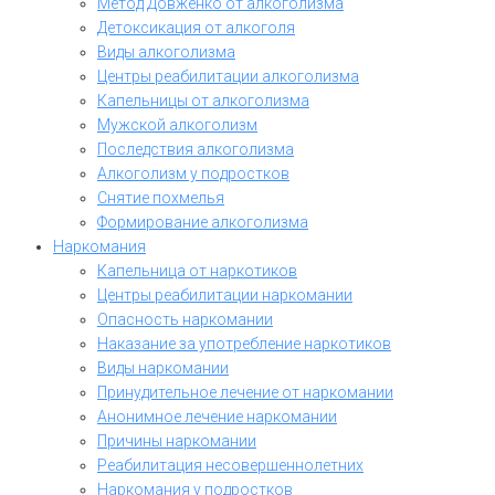
Метод Довженко от алкоголизма
Детоксикация от алкоголя
Виды алкоголизма
Центры реабилитации алкоголизма
Капельницы от алкоголизма
Мужской алкоголизм
Последствия алкоголизма
Алкоголизм у подростков
Снятие похмелья
Формирование алкоголизма
Наркомания
Капельница от наркотиков
Центры реабилитации наркомании
Опасность наркомании
Наказание за употребление наркотиков
Виды наркомании
Принудительное лечение от наркомании
Анонимное лечение наркомании
Причины наркомании
Реабилитация несовершеннолетних
Наркомания у подростков