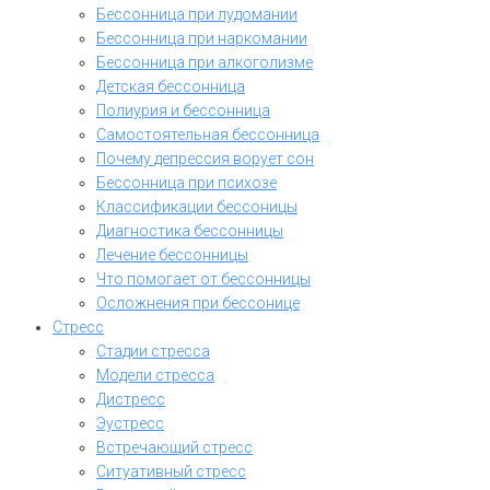
Бессонница при лудомании
Бессонница при наркомании
Бессонница при алкоголизме
Детская бессонница
Полиурия и бессонница
Самостоятельная бессонница
Почему депрессия ворует сон
Бессонница при психозе
Классификации бессоницы
Диагностика бессонницы
Лечение бессонницы
Что помогает от бессонницы
Осложнения при бессонице
Стресс
Стадии стресса
Модели стресса
Дистресс
Эустресс
Встречающий стресс
Ситуативный стресс