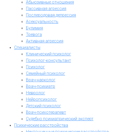
Абьюзивные отношения
Пассивная агрессия
Послеродовая депрессия
Асексуальность
Булимия
Тревога
Активная агрессия
Специалисты
Клинический психолог
Психолог-консультант
Психолог
Семейный психолог
Врач-нарколог
Врач-психиатр
Невролог
Нейропсихолог
Детский психолог
Врач-психотерапевт
Судебно психиатрический эксперт
Психические расстройства
Неуточненные психические расстройства