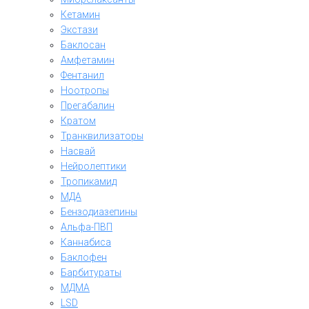
Кетамин
Экстази
Баклосан
Амфетамин
Фентанил
Ноотропы
Прегабалин
Кратом
Транквилизаторы
Насвай
Нейролептики
Тропикамид
МДА
Бензодиазепины
Альфа-ПВП
Каннабиса
Баклофен
Барбитураты
МДМА
LSD