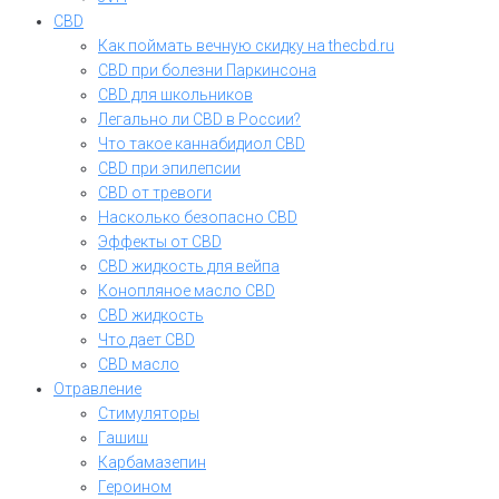
CBD
Как поймать вечную скидку на thecbd.ru
CBD при болезни Паркинсона
CBD для школьников
Легально ли CBD в России?
Что такое каннабидиол CBD
CBD при эпилепсии
CBD от тревоги
Насколько безопасно CBD
Эффекты от CBD
CBD жидкость для вейпа
Конопляное масло CBD
CBD жидкость
Что дает CBD
CBD масло
Отравление
Стимуляторы
Гашиш
Карбамазепин
Героином