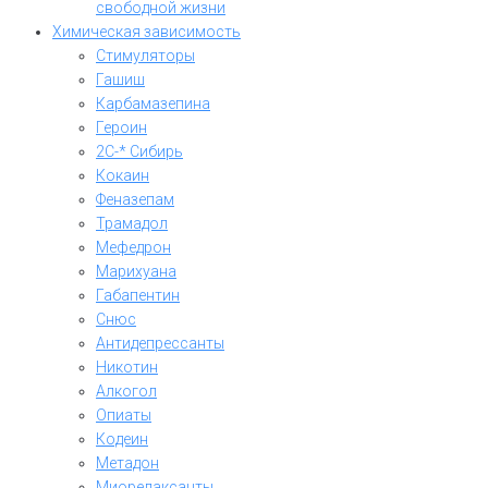
свободной жизни
Химическая зависимость
Стимуляторы
Гашиш
Карбамазепина
Героин
2C-* Сибирь
Кокаин
Феназепам
Трамадол
Мефедрон
Марихуана
Габапентин
Снюс
Антидепрессанты
Никотин
Алкогол
Опиаты
Кодеин
Метадон
Миорелаксанты