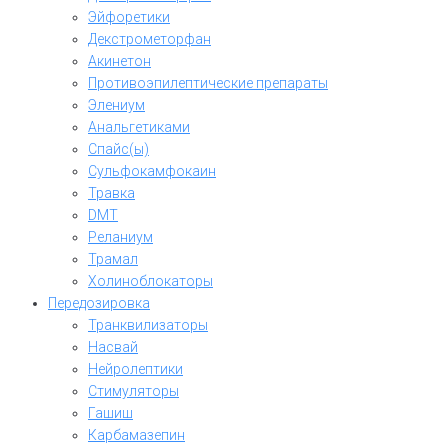
Эйфоретики
Декстрометорфан
Акинетон
Противоэпилептические препараты
Элениум
Анальгетиками
Спайс(ы)
Сульфокамфокаин
Травка
DMT
Реланиум
Трамал
Холиноблокаторы
Передозировка
Транквилизаторы
Насвай
Нейролептики
Стимуляторы
Гашиш
Карбамазепин