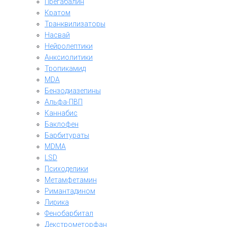
Прегабалин
Кратом
Транквилизаторы
Насвай
Нейролептики
Анксиолитики
Тропикамид
MDA
Бензодиазепины
Альфа-ПВП
Каннабис
Баклофен
Барбитураты
MDMA
LSD
Психоделики
Метамфетамин
Римантадином
Лирика
Фенобарбитал
Декстрометорфан