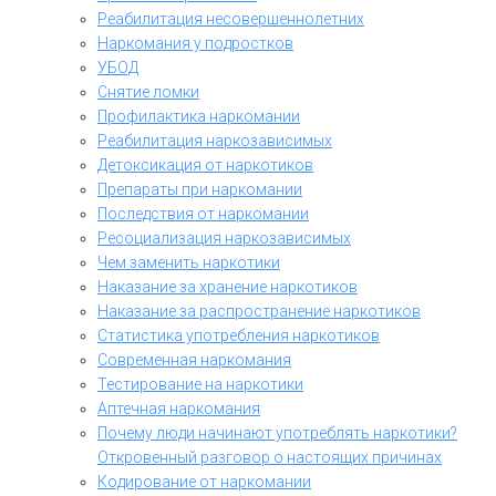
Реабилитация несовершеннолетних
Наркомания у подростков
УБОД
Снятие ломки
Профилактика наркомании
Реабилитация наркозависимых
Детоксикация от наркотиков
Препараты при наркомании
Последствия от наркомании
Ресоциализация наркозависимых
Чем заменить наркотики
Наказание за хранение наркотиков
Наказание за распространение наркотиков
Статистика употребления наркотиков
Современная наркомания
Тестирование на наркотики
Аптечная наркомания
Почему люди начинают употреблять наркотики?
Откровенный разговор о настоящих причинах
Кодирование от наркомании