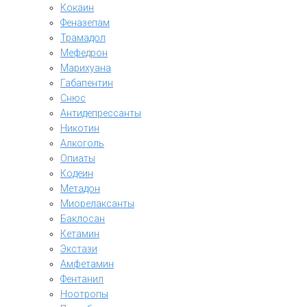
Кокаин
Феназепам
Трамадол
Мефедрон
Марихуана
Габапентин
Снюс
Антидепрессанты
Никотин
Алкоголь
Опиаты
Кодеин
Метадон
Миорелаксанты
Баклосан
Кетамин
Экстази
Амфетамин
Фентанил
Ноотропы