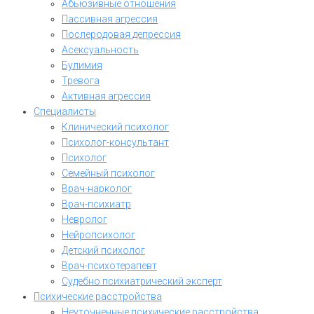
Абьюзивные отношения
Пассивная агрессия
Послеродовая депрессия
Асексуальность
Булимия
Тревога
Активная агрессия
Специалисты
Клинический психолог
Психолог-консультант
Психолог
Семейный психолог
Врач-нарколог
Врач-психиатр
Невролог
Нейропсихолог
Детский психолог
Врач-психотерапевт
Судебно психиатрический эксперт
Психические расстройства
Неуточненные психические расстройства