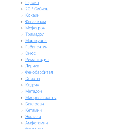
Героин
2C-* Сибирь
Кокаин
Феназепам
Мефедрон
Трамадол
Марихуана
Габапентин
Снюс
Римантадин
Лирика
Фенобарбитал
Опиаты
Кодеин
Метадон
Миорелаксанты
Баклосан
Кетамин
Экстази
Амфетамин