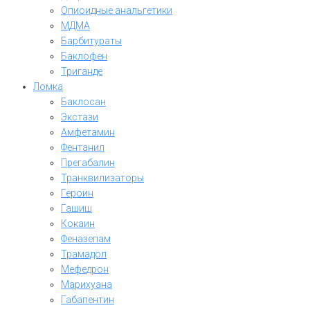
Опиоидные анальгетики
МДМА
Барбитураты
Баклофен
Триганде
Ломка
Баклосан
Экстази
Амфетамин
Фентанил
Прегабалин
Транквилизаторы
Героин
Гашиш
Кокаин
Феназепам
Трамадол
Мефедрон
Марихуана
Габапентин