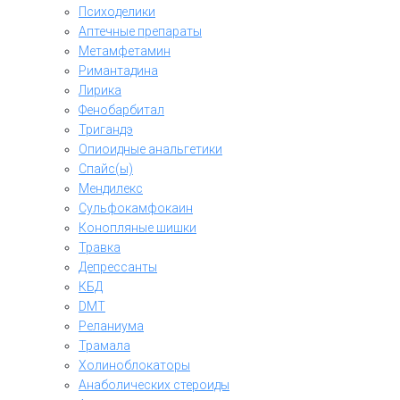
Психоделики
Аптечные препараты
Метамфетамин
Римантадина
Лирика
Фенобарбитал
Тригандэ
Опиоидные анальгетики
Спайс(ы)
Мендилекс
Сульфокамфокаин
Конопляные шишки
Травка
Депрессанты
КБД
DMT
Реланиума
Трамала
Холиноблокаторы
Анаболических стероиды