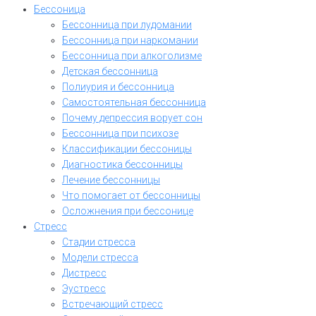
Бессоница
Бессонница при лудомании
Бессонница при наркомании
Бессонница при алкоголизме
Детская бессонница
Полиурия и бессонница
Самостоятельная бессонница
Почему депрессия ворует сон
Бессонница при психозе
Классификации бессоницы
Диагностика бессонницы
Лечение бессонницы
Что помогает от бессонницы
Осложнения при бессонице
Стресс
Стадии стресса
Модели стресса
Дистресс
Эустресс
Встречающий стресс