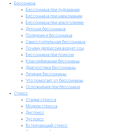
Бессоница
Бессонница при лудомании
Бессонница при наркомании
Бессонница при алкоголизме
Детская бессонница
Полиурия и бессонница
Самостоятельная бессонница
Почему депрессия ворует сон
Бессонница при психозе
Классификации бессоницы
Диагностика бессонницы
Лечение бессонницы
Что помогает от бессонницы
Осложнения при бессонице
Стресс
Стадии стресса
Модели стресса
Дистресс
Эустресс
Встречающий стресс