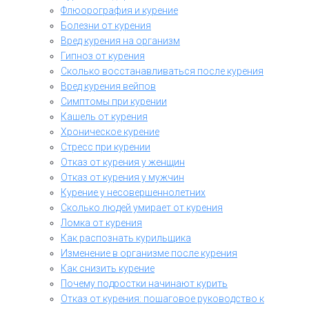
Флюорография и курение
Болезни от курения
Вред курения на организм
Гипноз от курения
Сколько восстанавливаться после курения
Вред курения вейпов
Симптомы при курении
Кашель от курения
Хроническое курение
Стресс при курении
Отказ от курения у женщин
Отказ от курения у мужчин
Курение у несовершеннолетних
Сколько людей умирает от курения
Ломка от курения
Как распознать курильщика
Изменение в организме после курения
Как снизить курение
Почему подростки начинают курить
Отказ от курения: пошаговое руководство к