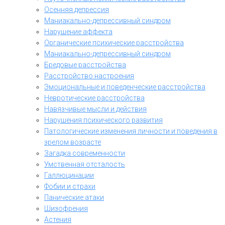
Осенняя депрессия
Маниакально-депрессивный синдром
Нарушение аффекта
Органические психические расстройства
Маниакально-депрессивный синдром
Бредовые расстройства
Расстройство настроения
Эмоциональные и поведенческие расстройства
Невротические расстройства
Навязчивые мысли и действия
Нарушения психического развития
Патологические изменения личности и поведения в
зрелом возрасте
Загадка современности
Умственная отсталость
Галлюцинации
Фобии и страхи
Панические атаки
Шизофрения
Астения