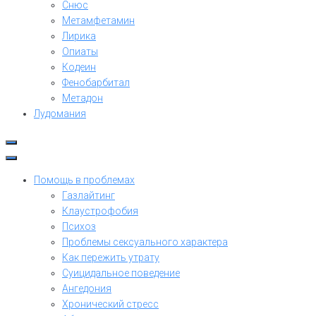
Снюс
Метамфетамин
Лирика
Опиаты
Кодеин
Фенобарбитал
Метадон
Лудомания
Помощь в проблемах
Газлайтинг
Клаустрофобия
Психоз
Проблемы сексуального характера
Как пережить утрату
Суицидальное поведение
Ангедония
Хронический стресс