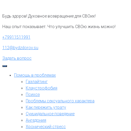
Перейти
к
Будь здоров! Духовное возвращение для СВОих!
контенту
Наш опыт показывает. Что улучшить СВОю жизнь можно!
+79911511991
112@bydzdorov.su
Задать вопрос
Помощь в проблемах
Газлайтинг
Клаустрофобия
Психоз
Проблемы сексуального характера
Как пережить утрату
Суицидальное поведение
Ангедония
Хронический стресс