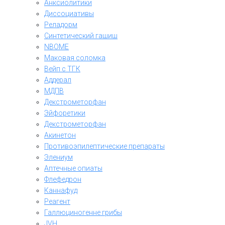
Анксиолитики
Диссоциативы
Реладорм
Синтетический гашиш
NBOME
Маковая соломка
Вейп с ТГК
Аддерал
МДПВ
Декстрометорфан
Эйфоретики
Декстрометорфан
Акинетон
Противоэпилептические препараты
Элениум
Аптечные опиаты
Флефедрон
Каннафуд
Реагент
Галлюциногенне грибы
JVH