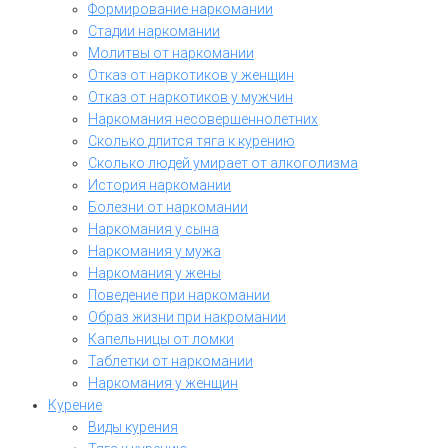
Формирование наркомании
Стадии наркомании
Молитвы от наркомании
Отказ от наркотиков у женщин
Отказ от наркотиков у мужчин
Наркомания несовершеннолетних
Сколько длится тяга к курению
Сколько людей умирает от алкоголизма
История наркомании
Болезни от наркомании
Наркомания у сына
Наркомания у мужа
Наркомания у жены
Поведение при наркомании
Образ жизни при накромании
Капельницы от ломки
Таблетки от наркомании
Наркомания у женщин
Курение
Виды курения