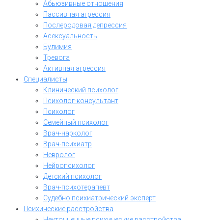
Абьюзивные отношения
Пассивная агрессия
Послеродовая депрессия
Асексуальность
Булимия
Тревога
Активная агрессия
Специалисты
Клинический психолог
Психолог-консультант
Психолог
Семейный психолог
Врач-нарколог
Врач-психиатр
Невролог
Нейропсихолог
Детский психолог
Врач-психотерапевт
Судебно психиатрический эксперт
Психические расстройства
Неуточненные психические расстройства