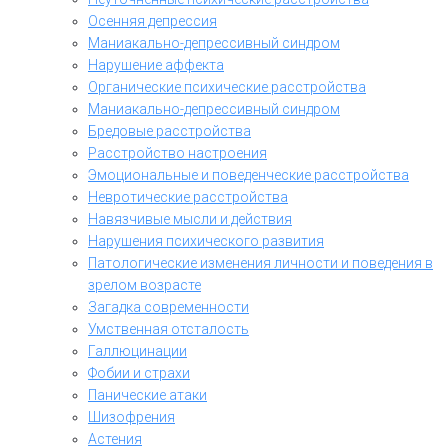
Осенняя депрессия
Маниакально-депрессивный синдром
Нарушение аффекта
Органические психические расстройства
Маниакально-депрессивный синдром
Бредовые расстройства
Расстройство настроения
Эмоциональные и поведенческие расстройства
Невротические расстройства
Навязчивые мысли и действия
Нарушения психического развития
Патологические изменения личности и поведения в
зрелом возрасте
Загадка современности
Умственная отсталость
Галлюцинации
Фобии и страхи
Панические атаки
Шизофрения
Астения