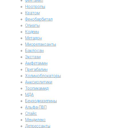
Фентанил
Ноотропы
Кратом
Фенобарбитал
Опиаты
Кодеин
Метадон
Миорелаксанты
Баклосан
Экстази
Амфетамин
Прегабалин
Холиноблокаторы
Анксиолитики
Тропикамид
МДА
Бензодиазепины
Альфа-ПВП
Спайс
Мендилекс
Депрессанты