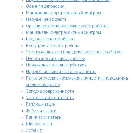
Осенняя депрессия
Маниакально-депрессивный синдром
Нарушение аффекта
Органические психические расстройства
Маниакально-депрессивный синдром
Бредовые расстройства
Расстройство настроения
Эмоциональные и поведенческие расстройства
Невротические расстройства
Навязчивые мысли и действия
Нарушения психического развития
Патологические изменения личности и поведения в
зрелом возрасте
Загадка современности
Умственная отсталость
Галлюцинации
Фобии и страхи
Панические атаки
Шизофрения
Астения