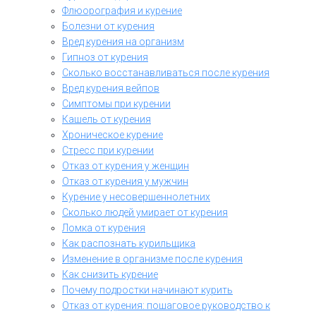
Флюорография и курение
Болезни от курения
Вред курения на организм
Гипноз от курения
Сколько восстанавливаться после курения
Вред курения вейпов
Симптомы при курении
Кашель от курения
Хроническое курение
Стресс при курении
Отказ от курения у женщин
Отказ от курения у мужчин
Курение у несовершеннолетних
Сколько людей умирает от курения
Ломка от курения
Как распознать курильщика
Изменение в организме после курения
Как снизить курение
Почему подростки начинают курить
Отказ от курения: пошаговое руководство к