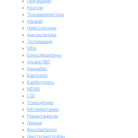
Прегабалин
Кратом
Транквилизаторы
Насвай
Нейролептики
Анксиолитики
Тропикамид
MDA
Бензодиазепины
Альфа-ПВП
Каннабис
Баклофен
Барбитураты
MDMA
LSD
Психоделики
Метамфетамин
Римантадином
Лирика
Фенобарбитал
Декстрометорфан