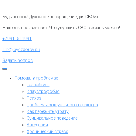
Перейти
к
Будь здоров! Духовное возвращение для СВОих!
контенту
Наш опыт показывает. Что улучшить СВОю жизнь можно!
+79911511991
112@bydzdorov.su
Задать вопрос
Помощь в проблемах
Газлайтинг
Клаустрофобия
Психоз
Проблемы сексуального характера
Как пережить утрату
Суицидальное поведение
Ангедония
Хронический стресс