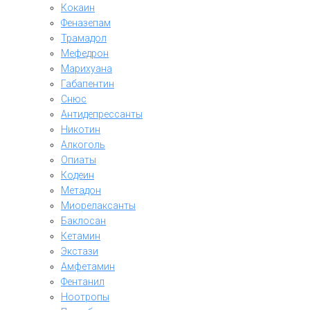
Кокаин
Феназепам
Трамадол
Мефедрон
Марихуана
Габапентин
Снюс
Антидепрессанты
Никотин
Алкоголь
Опиаты
Кодеин
Метадон
Миорелаксанты
Баклосан
Кетамин
Экстази
Амфетамин
Фентанил
Ноотропы