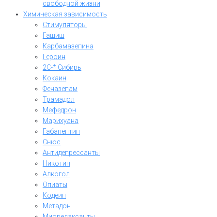
свободной жизни
Химическая зависимость
Стимуляторы
Гашиш
Карбамазепина
Героин
2C-* Сибирь
Кокаин
Феназепам
Трамадол
Мефедрон
Марихуана
Габапентин
Снюс
Антидепрессанты
Никотин
Алкогол
Опиаты
Кодеин
Метадон
Миорелаксанты