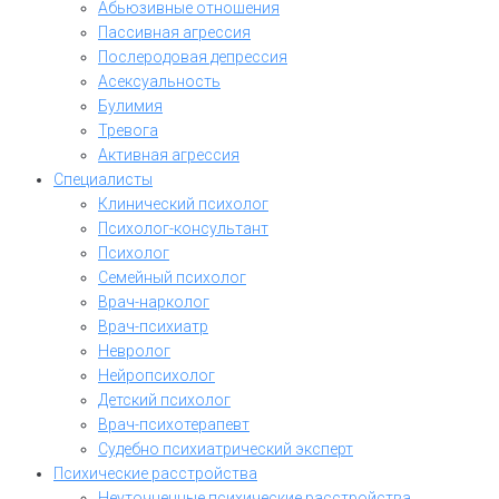
Абьюзивные отношения
Пассивная агрессия
Послеродовая депрессия
Асексуальность
Булимия
Тревога
Активная агрессия
Специалисты
Клинический психолог
Психолог-консультант
Психолог
Семейный психолог
Врач-нарколог
Врач-психиатр
Невролог
Нейропсихолог
Детский психолог
Врач-психотерапевт
Судебно психиатрический эксперт
Психические расстройства
Неуточненные психические расстройства