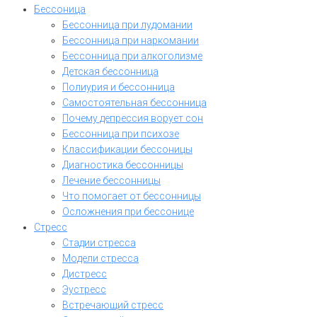
Бессоница
Бессонница при лудомании
Бессонница при наркомании
Бессонница при алкоголизме
Детская бессонница
Полиурия и бессонница
Самостоятельная бессонница
Почему депрессия ворует сон
Бессонница при психозе
Классификации бессоницы
Диагностика бессонницы
Лечение бессонницы
Что помогает от бессонницы
Осложнения при бессонице
Стресс
Стадии стресса
Модели стресса
Дистресс
Эустресс
Встречающий стресс