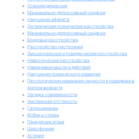
Осенняя депрессия
Маниакально-депрессивный синдром
Нарушение аффекта
Органические психические расстройства
Маниакально-депрессивный синдром
Бредовые расстройства
Расстройство настроения
Эмоциональные и поведенческие расстройства
Невротические расстройства
Навязчивые мысли и действия
Нарушения психического развития
Патологические изменения личности и поведения в
зрелом возрасте
Загадка современности
Умственная отсталость
Галлюцинации
Фобии и страхи
Панические атаки
Шизофрения
Астения