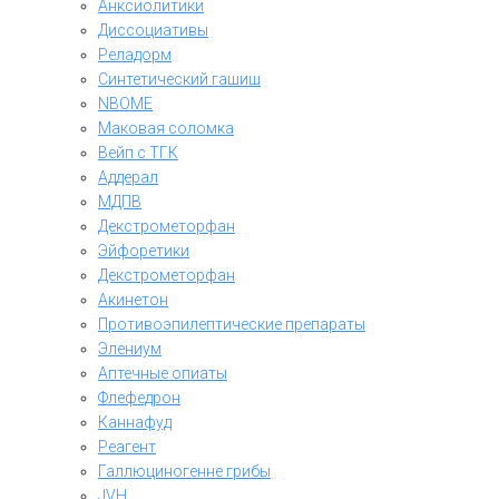
Анксиолитики
Диссоциативы
Реладорм
Синтетический гашиш
NBOME
Маковая соломка
Вейп с ТГК
Аддерал
МДПВ
Декстрометорфан
Эйфоретики
Декстрометорфан
Акинетон
Противоэпилептические препараты
Элениум
Аптечные опиаты
Флефедрон
Каннафуд
Реагент
Галлюциногенне грибы
JVH