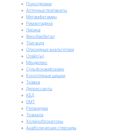
Психоделики
Аптечные препараты
Метамфетамин
Римантадина
Лирика
Фенобарбитал
Тригандэ
Опиоидные анальгетики
Спайс(ы)
Мендилекс
Сульфокамфокаин
Конопляные шишки
Травка
Депрессанты
КБД
DMT
Реланиума
Трамала
Холиноблокаторы
Анаболических стероиды