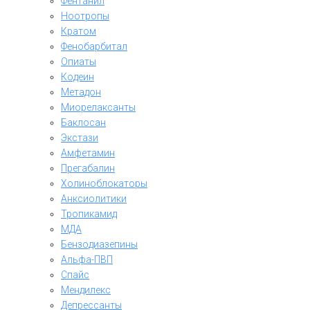
Фентанил
Ноотропы
Кратом
Фенобарбитал
Опиаты
Кодеин
Метадон
Миорелаксанты
Баклосан
Экстази
Амфетамин
Прегабалин
Холиноблокаторы
Анксиолитики
Тропикамид
МДА
Бензодиазепины
Альфа-ПВП
Спайс
Мендилекс
Депрессанты