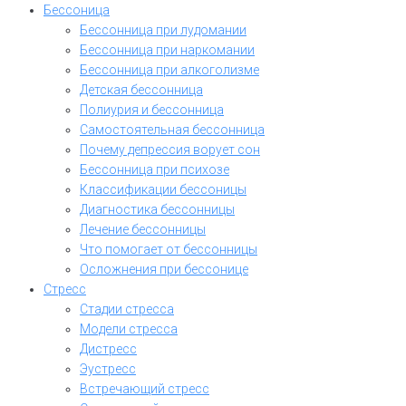
Бессоница
Бессонница при лудомании
Бессонница при наркомании
Бессонница при алкоголизме
Детская бессонница
Полиурия и бессонница
Самостоятельная бессонница
Почему депрессия ворует сон
Бессонница при психозе
Классификации бессоницы
Диагностика бессонницы
Лечение бессонницы
Что помогает от бессонницы
Осложнения при бессонице
Стресс
Стадии стресса
Модели стресса
Дистресс
Эустресс
Встречающий стресс