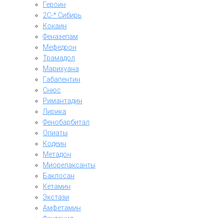
Героин
2C-* Сибирь
Кокаин
Феназепам
Мефедрон
Трамадол
Марихуана
Габапентин
Снюс
Римантадин
Лирика
Фенобарбитал
Опиаты
Кодеин
Метадон
Миорелаксанты
Баклосан
Кетамин
Экстази
Амфетамин