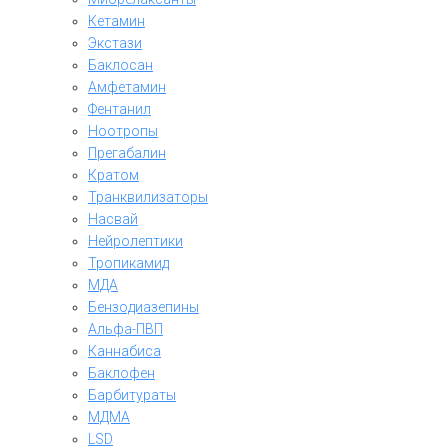
Кетамин
Экстази
Баклосан
Амфетамин
Фентанил
Ноотропы
Прегабалин
Кратом
Транквилизаторы
Насвай
Нейролептики
Тропикамид
МДА
Бензодиазепины
Альфа-ПВП
Каннабиса
Баклофен
Барбитураты
МДМА
LSD