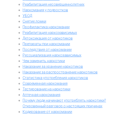
Реабилитация несовершеннолетних
Наркомания у подростков
УБОД
Снятие ломки
Профилактика наркомании
Реабилитация наркозависимых
Детоксикация от наркотиков
Препараты при наркомании
Последствия от наркомании
Ресоциализация наркозависимых
Чем заменить наркотики
Наказание за хранение наркотиков
Наказание за распространение наркотиков
Статистика употребления наркотиков
Современная наркомания
Тестирование на наркотики
Аптечная наркомания
Почему люди начинают употреблять наркотики?
Откровенный разговор о настоящих причинах
Кодирование от наркомании