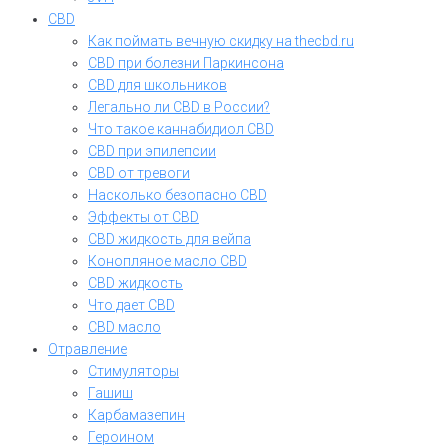
CBD
Как поймать вечную скидку на thecbd.ru
CBD при болезни Паркинсона
CBD для школьников
Легально ли CBD в России?
Что такое каннабидиол CBD
CBD при эпилепсии
CBD от тревоги
Насколько безопасно CBD
Эффекты от CBD
CBD жидкость для вейпа
Конопляное масло CBD
CBD жидкость
Что дает CBD
CBD масло
Отравление
Стимуляторы
Гашиш
Карбамазепин
Героином