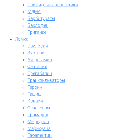
Опиоидные анальгетики
МДМА
Барбитураты
Баклофен
Триганде
Ломка
Баклосан
Экстази
Амфетамин
Фентанил
Прегабалин
Транквилизаторы
Героин
Гашиш
Кокаин
Феназепам
Трамадол
Мефедрон
Марихуана
Габапентин