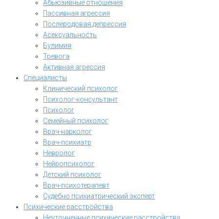
Абьюзивные отношения
Пассивная агрессия
Послеродовая депрессия
Асексуальность
Булимия
Тревога
Активная агрессия
Специалисты
Клинический психолог
Психолог-консультант
Психолог
Семейный психолог
Врач-нарколог
Врач-психиатр
Невролог
Нейропсихолог
Детский психолог
Врач-психотерапевт
Судебно психиатрический эксперт
Психические расстройства
Неуточненные психические расстройства