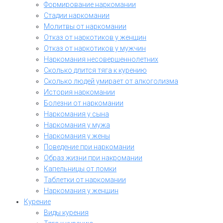
Формирование наркомании
Стадии наркомании
Молитвы от наркомании
Отказ от наркотиков у женщин
Отказ от наркотиков у мужчин
Наркомания несовершеннолетних
Сколько длится тяга к курению
Сколько людей умирает от алкоголизма
История наркомании
Болезни от наркомании
Наркомания у сына
Наркомания у мужа
Наркомания у жены
Поведение при наркомании
Образ жизни при накромании
Капельницы от ломки
Таблетки от наркомании
Наркомания у женщин
Курение
Виды курения