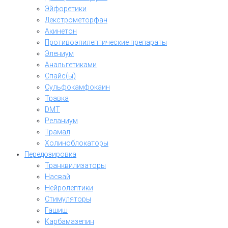
Эйфоретики
Декстрометорфан
Акинетон
Противоэпилептические препараты
Элениум
Анальгетиками
Спайс(ы)
Сульфокамфокаин
Травка
DMT
Реланиум
Трамал
Холиноблокаторы
Передозировка
Транквилизаторы
Насвай
Нейролептики
Стимуляторы
Гашиш
Карбамазепин