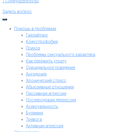
112@bydzdorov.su
Задать вопрос
Помощь в проблемах
Газлайтинг
Клаустрофобия
Психоз
Проблемы сексуального характера
Как пережить утрату
Суицидальное поведение
Ангедония
Хронический стресс
Абьюзивные отношения
Пассивная агрессия
Послеродовая депрессия
Асексуальность
Булимия
Тревога
Активная агрессия