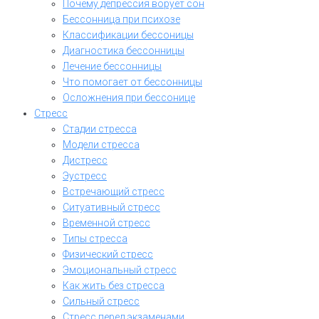
Почему депрессия ворует сон
Бессонница при психозе
Классификации бессоницы
Диагностика бессонницы
Лечение бессонницы
Что помогает от бессонницы
Осложнения при бессонице
Стресс
Стадии стресса
Модели стресса
Дистресс
Эустресс
Встречающий стресс
Ситуативный стресс
Временной стресс
Типы стресса
Физический стресс
Эмоциональный стресс
Как жить без стресса
Сильный стресс
Стресс перед экзаменами