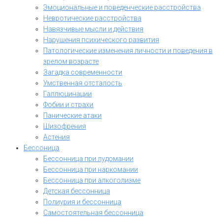
Эмоциональные и поведенческие расстройства
Невротические расстройства
Навязчивые мысли и действия
Нарушения психического развития
Патологические изменения личности и поведения в
зрелом возрасте
Загадка современности
Умственная отсталость
Галлюцинации
Фобии и страхи
Панические атаки
Шизофрения
Астения
Бессоница
Бессонница при лудомании
Бессонница при наркомании
Бессонница при алкоголизме
Детская бессонница
Полиурия и бессонница
Самостоятельная бессонница