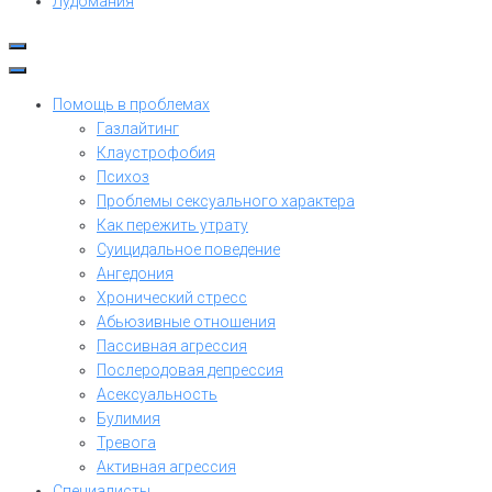
Лудомания
Помощь в проблемах
Газлайтинг
Клаустрофобия
Психоз
Проблемы сексуального характера
Как пережить утрату
Суицидальное поведение
Ангедония
Хронический стресс
Абьюзивные отношения
Пассивная агрессия
Послеродовая депрессия
Асексуальность
Булимия
Тревога
Активная агрессия
Специалисты