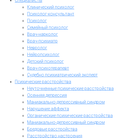
Специалисты
Клинический психолог
Психолог-консультант
Психолог
Семейный психолог
Врач-нарколог
Врач-психиатр
Невролог
Нейропсихолог
Детский психолог
Врач-психотерапевт
Судебно психиатрический эксперт
Психические расстройства
Неуточненные психические расстройства
Осенняя депрессия
Маниакально-депрессивный синдром
Нарушение аффекта
Органические психические расстройства
Маниакально-депрессивный синдром
Бредовые расстройства
Расстройство настроения