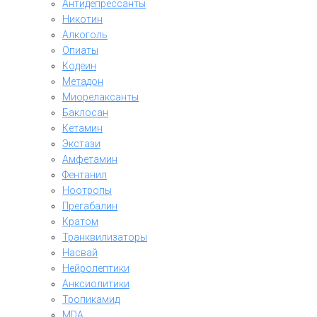
Антидепрессанты
Никотин
Алкоголь
Опиаты
Кодеин
Метадон
Миорелаксанты
Баклосан
Кетамин
Экстази
Амфетамин
Фентанил
Ноотропы
Прегабалин
Кратом
Транквилизаторы
Насвай
Нейролептики
Анксиолитики
Тропикамид
MDA