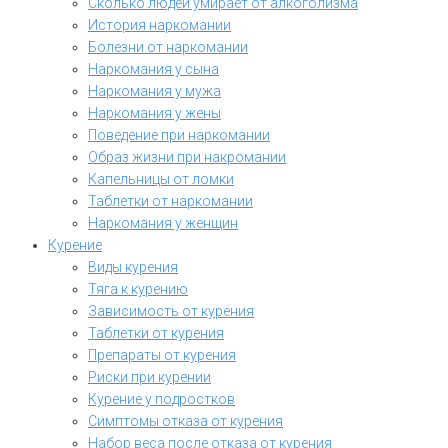
Сколько людей умирает от алкоголизма
История наркомании
Болезни от наркомании
Наркомания у сына
Наркомания у мужа
Наркомания у жены
Поведение при наркомании
Образ жизни при накромании
Капельницы от ломки
Таблетки от наркомании
Наркомания у женщин
Курение
Виды курения
Тяга к курению
Зависимость от курения
Таблетки от курения
Препараты от курения
Риски при курении
Курение у подростков
Симптомы отказа от курения
Набор веса после отказа от курения