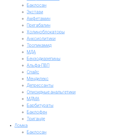
Баклосан
Экстази
Амфетамин
Прегабалин
Холиноблокаторы
Анксиолитики
Тропикамид
МДА
Бензодиазепины
Альфа-ПВП
Спайс
Мендилекс
Депрессанты
Опиоидные анальгетики
МДМА
Барбитураты
Баклофен
Триганде
Ломка
Баклосан