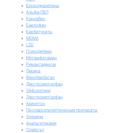
Бензодиазепины
Альфа-ПВП
Каннабис
Баклофен
Барбитураты
MDMA
LSD
Психоделики
Метамфетамин
Римантадином
Лирика
Фенобарбитал
Декстрометорфан
Эйфоретики
Декстрометорфан
Акинетон
Противоэпилептические препараты
Элениум
Анальгетиками
Спайс(ы)