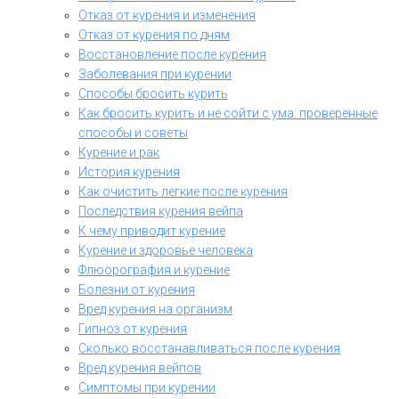
Отказ от курения и изменения
Отказ от курения по дням
Восстановление после курения
Заболевания при курении
Способы бросить курить
Как бросить курить и не сойти с ума: проверенные
способы и советы
Курение и рак
История курения
Как очистить легкие после курения
Последствия курения вейпа
К чему приводит курение
Курение и здоровье человека
Флюорография и курение
Болезни от курения
Вред курения на организм
Гипноз от курения
Сколько восстанавливаться после курения
Вред курения вейпов
Симптомы при курении