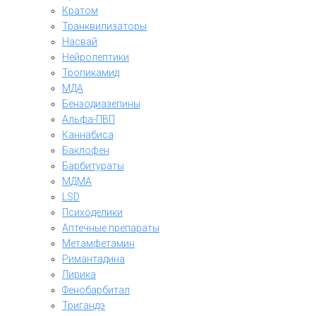
Кратом
Транквилизаторы
Насвай
Нейролептики
Тропикамид
МДА
Бензодиазепины
Альфа-ПВП
Каннабиса
Баклофен
Барбитураты
МДМА
LSD
Психоделики
Аптечные препараты
Метамфетамин
Римантадина
Лирика
Фенобарбитал
Тригандэ