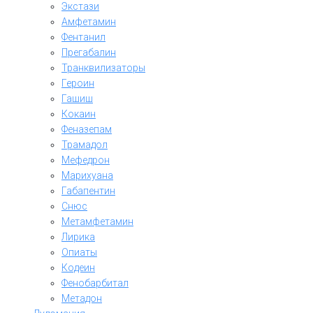
Экстази
Амфетамин
Фентанил
Прегабалин
Транквилизаторы
Героин
Гашиш
Кокаин
Феназепам
Трамадол
Мефедрон
Марихуана
Габапентин
Снюс
Метамфетамин
Лирика
Опиаты
Кодеин
Фенобарбитал
Метадон