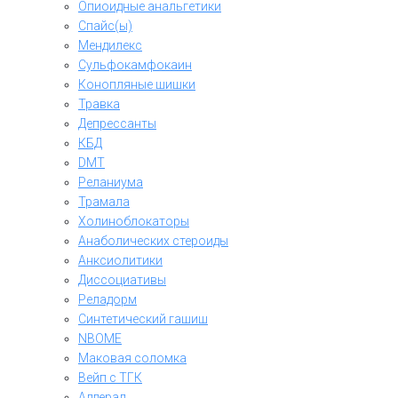
Опиоидные анальгетики
Спайс(ы)
Мендилекс
Сульфокамфокаин
Конопляные шишки
Травка
Депрессанты
КБД
DMT
Реланиума
Трамала
Холиноблокаторы
Анаболических стероиды
Анксиолитики
Диссоциативы
Реладорм
Синтетический гашиш
NBOME
Маковая соломка
Вейп с ТГК
Аддерал