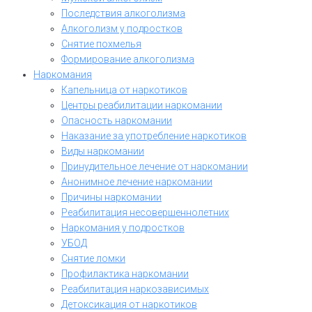
Последствия алкоголизма
Алкоголизм у подростков
Снятие похмелья
Формирование алкоголизма
Наркомания
Капельница от наркотиков
Центры реабилитации наркомании
Опасность наркомании
Наказание за употребление наркотиков
Виды наркомании
Принудительное лечение от наркомании
Анонимное лечение наркомании
Причины наркомании
Реабилитация несовершеннолетних
Наркомания у подростков
УБОД
Снятие ломки
Профилактика наркомании
Реабилитация наркозависимых
Детоксикация от наркотиков