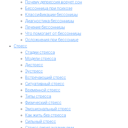
Почему депрессия ворует сон
Бессонница при психозе
Классификации бессоницы
Диагностика бессонницы
Лечение бессонницы
Что помогает от бессонницы
Осложнения при бессонице
Стресс
Стадии стресса
Модели стресса
Дистресс
Эустресс
Встречающий стресс
Ситуативный стресс
Временной стресс
Типы стресса
Физический стресс
Эмоциональный стресс
Как жить без стресса
Сильный стресс
Стресс перед экзаменами