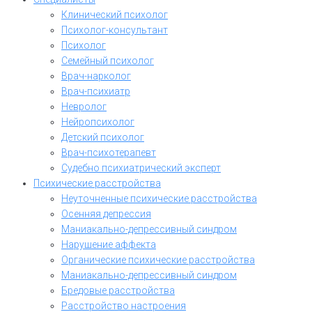
Клинический психолог
Психолог-консультант
Психолог
Семейный психолог
Врач-нарколог
Врач-психиатр
Невролог
Нейропсихолог
Детский психолог
Врач-психотерапевт
Судебно психиатрический эксперт
Психические расстройства
Неуточненные психические расстройства
Осенняя депрессия
Маниакально-депрессивный синдром
Нарушение аффекта
Органические психические расстройства
Маниакально-депрессивный синдром
Бредовые расстройства
Расстройство настроения