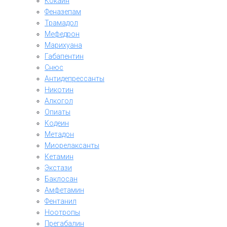
Кокаин
Феназепам
Трамадол
Мефедрон
Марихуана
Габапентин
Снюс
Антидепрессанты
Никотин
Алкогол
Опиаты
Кодеин
Метадон
Миорелаксанты
Кетамин
Экстази
Баклосан
Амфетамин
Фентанил
Ноотропы
Прегабалин