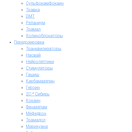
Сульфокамфокаин
Травка
DMT
Реланиум
Трамал
Холиноблокаторы
Передозировка
Транквилизаторы
Насвай
Нейролептики
Стимуляторы
Гашиш
Карбамазепин
Героин
2C-* Сибирь
Кокаин
Феназепам
Мефедрон
Трамадол
Марихуана