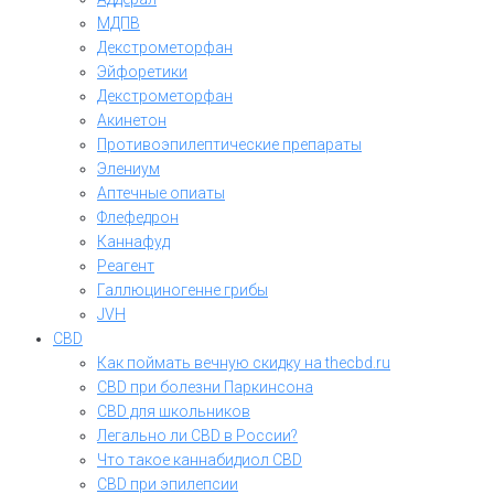
МДПВ
Декстрометорфан
Эйфоретики
Декстрометорфан
Акинетон
Противоэпилептические препараты
Элениум
Аптечные опиаты
Флефедрон
Каннафуд
Реагент
Галлюциногенне грибы
JVH
CBD
Как поймать вечную скидку на thecbd.ru
CBD при болезни Паркинсона
CBD для школьников
Легально ли CBD в России?
Что такое каннабидиол CBD
CBD при эпилепсии