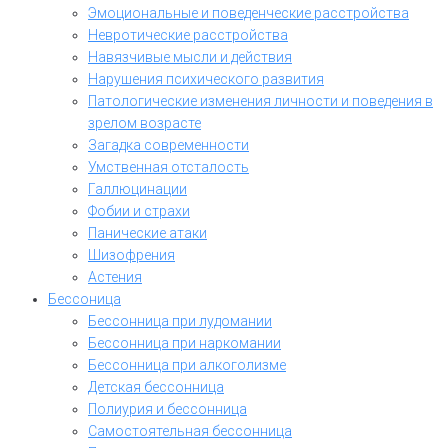
Эмоциональные и поведенческие расстройства
Невротические расстройства
Навязчивые мысли и действия
Нарушения психического развития
Патологические изменения личности и поведения в
зрелом возрасте
Загадка современности
Умственная отсталость
Галлюцинации
Фобии и страхи
Панические атаки
Шизофрения
Астения
Бессоница
Бессонница при лудомании
Бессонница при наркомании
Бессонница при алкоголизме
Детская бессонница
Полиурия и бессонница
Самостоятельная бессонница