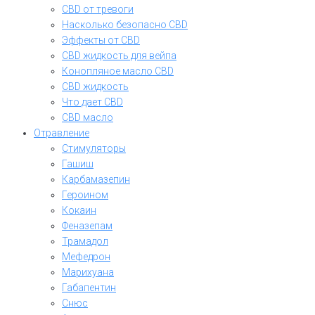
CBD от тревоги
Насколько безопасно CBD
Эффекты от CBD
CBD жидкость для вейпа
Конопляное масло CBD
CBD жидкость
Что дает CBD
CBD масло
Отравление
Стимуляторы
Гашиш
Карбамазепин
Героином
Кокаин
Феназепам
Трамадол
Мефедрон
Марихуана
Габапентин
Снюс