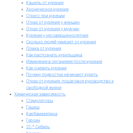
Кашель от курения
Хроническое курение
Стресс при курении
Отказ от курения у женщин
Отказ от курения у мужчин
Курение у несовершеннолетних
Сколько людей умирает от курения
Ломка от курения
Как распознать курильщика
Изменение в организме после курения
Как снизить курение
Почему подростки начинают курить
Отказ от курения: пошаговое руководство к
свободной жизни
Химическая зависимость
Стимуляторы
Гашиш
Карбамазепина
Героин
2C-* Сибирь