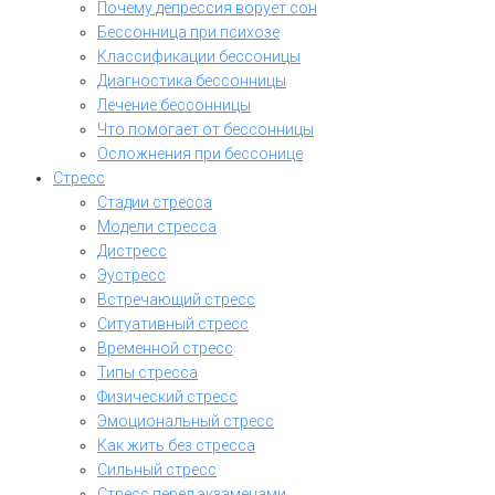
Почему депрессия ворует сон
Бессонница при психозе
Классификации бессоницы
Диагностика бессонницы
Лечение бессонницы
Что помогает от бессонницы
Осложнения при бессонице
Стресс
Стадии стресса
Модели стресса
Дистресс
Эустресс
Встречающий стресс
Ситуативный стресс
Временной стресс
Типы стресса
Физический стресс
Эмоциональный стресс
Как жить без стресса
Сильный стресс
Стресс перед экзаменами