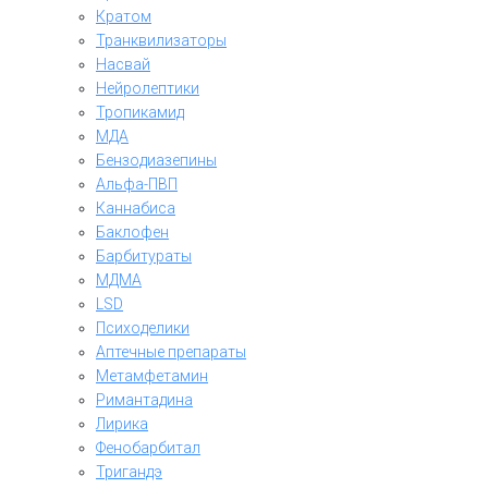
Кратом
Транквилизаторы
Насвай
Нейролептики
Тропикамид
МДА
Бензодиазепины
Альфа-ПВП
Каннабиса
Баклофен
Барбитураты
МДМА
LSD
Психоделики
Аптечные препараты
Метамфетамин
Римантадина
Лирика
Фенобарбитал
Тригандэ