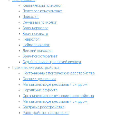
Клинический психолог
Психолог-консультант
Психолог
Семейный психолог
Врач-нарколог
Врач-психиатр
Невролог
Нейропсихолог
Детский психолог
Врач-психотерапевт
Судебно психиатрический эксперт
Психические расстройства
Неуточненные психические расстройства
Осенняя депрессия
Маниакально-депрессивный синдром
Нарушение аффекта
Органические психические расстройства
Маниакально-депрессивный синдром
Бредовые расстройства
Расстройство настроения