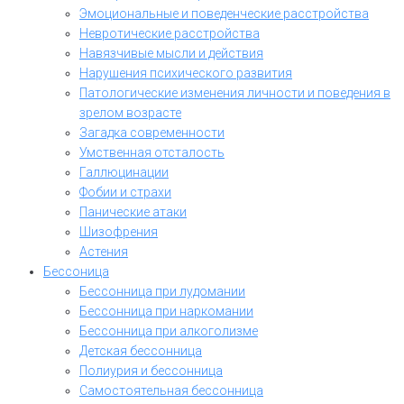
Эмоциональные и поведенческие расстройства
Невротические расстройства
Навязчивые мысли и действия
Нарушения психического развития
Патологические изменения личности и поведения в
зрелом возрасте
Загадка современности
Умственная отсталость
Галлюцинации
Фобии и страхи
Панические атаки
Шизофрения
Астения
Бессоница
Бессонница при лудомании
Бессонница при наркомании
Бессонница при алкоголизме
Детская бессонница
Полиурия и бессонница
Самостоятельная бессонница