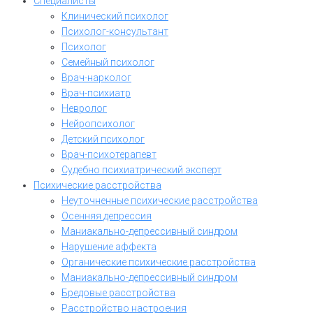
Специалисты
Клинический психолог
Психолог-консультант
Психолог
Семейный психолог
Врач-нарколог
Врач-психиатр
Невролог
Нейропсихолог
Детский психолог
Врач-психотерапевт
Судебно психиатрический эксперт
Психические расстройства
Неуточненные психические расстройства
Осенняя депрессия
Маниакально-депрессивный синдром
Нарушение аффекта
Органические психические расстройства
Маниакально-депрессивный синдром
Бредовые расстройства
Расстройство настроения