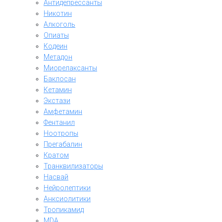
Антидепрессанты
Никотин
Алкоголь
Опиаты
Кодеин
Метадон
Миорелаксанты
Баклосан
Кетамин
Экстази
Амфетамин
Фентанил
Ноотропы
Прегабалин
Кратом
Транквилизаторы
Насвай
Нейролептики
Анксиолитики
Тропикамид
MDA