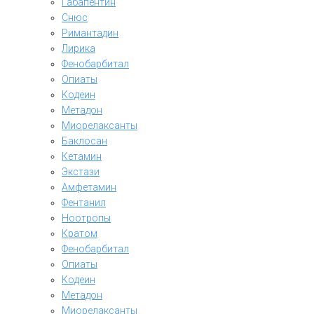
Габапентин
Снюс
Римантадин
Лирика
Фенобарбитал
Опиаты
Кодеин
Метадон
Миорелаксанты
Баклосан
Кетамин
Экстази
Амфетамин
Фентанил
Ноотропы
Кратом
Фенобарбитал
Опиаты
Кодеин
Метадон
Миорелаксанты