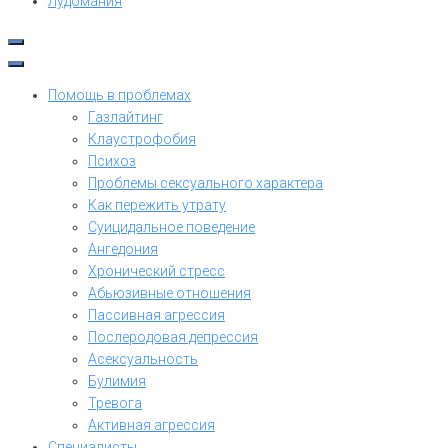
Лудомания
Помощь в проблемах
Газлайтинг
Клаустрофобия
Психоз
Проблемы сексуального характера
Как пережить утрату
Суицидальное поведение
Ангедония
Хронический стресс
Абьюзивные отношения
Пассивная агрессия
Послеродовая депрессия
Асексуальность
Булимия
Тревога
Активная агрессия
Специалисты