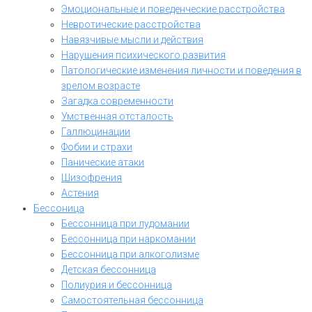
Эмоциональные и поведенческие расстройства
Невротические расстройства
Навязчивые мысли и действия
Нарушения психического развития
Патологические изменения личности и поведения в
зрелом возрасте
Загадка современности
Умственная отсталость
Галлюцинации
Фобии и страхи
Панические атаки
Шизофрения
Астения
Бессоница
Бессонница при лудомании
Бессонница при наркомании
Бессонница при алкоголизме
Детская бессонница
Полиурия и бессонница
Самостоятельная бессонница