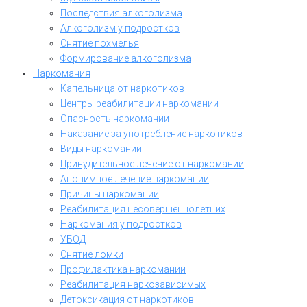
Последствия алкоголизма
Алкоголизм у подростков
Снятие похмелья
Формирование алкоголизма
Наркомания
Капельница от наркотиков
Центры реабилитации наркомании
Опасность наркомании
Наказание за употребление наркотиков
Виды наркомании
Принудительное лечение от наркомании
Анонимное лечение наркомании
Причины наркомании
Реабилитация несовершеннолетних
Наркомания у подростков
УБОД
Снятие ломки
Профилактика наркомании
Реабилитация наркозависимых
Детоксикация от наркотиков