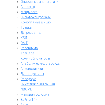
Опиоидные анальгетики
Спайс(ы)
Мендилекс
Сульфокамфокаин
Конопляные шишки
Травка
Депрессанты
КБД
DMT
Реланиума
Трамала
Холиноблокаторы
Анаболических стероиды
Анксиолитики
Диссоциативы
Реладорм
Синтетический гашиш
NBOME
Маковая соломка
Вейп с ТГК
Аддерал