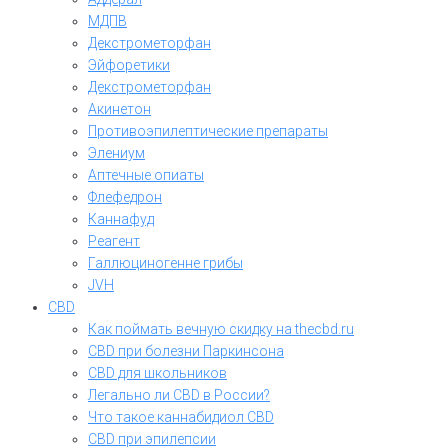
МДПВ
Декстрометорфан
Эйфоретики
Декстрометорфан
Акинетон
Противоэпилептические препараты
Элениум
Аптечные опиаты
Флефедрон
Каннафуд
Реагент
Галлюциногенне грибы
JVH
CBD
Как поймать вечную скидку на thecbd.ru
CBD при болезни Паркинсона
CBD для школьников
Легально ли CBD в России?
Что такое каннабидиол CBD
CBD при эпилепсии