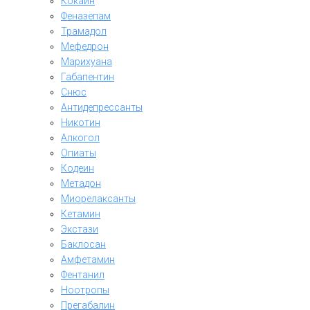
Кокаин
Феназепам
Трамадол
Мефедрон
Марихуана
Габапентин
Снюс
Антидепрессанты
Никотин
Алкогол
Опиаты
Кодеин
Метадон
Миорелаксанты
Кетамин
Экстази
Баклосан
Амфетамин
Фентанил
Ноотропы
Прегабалин