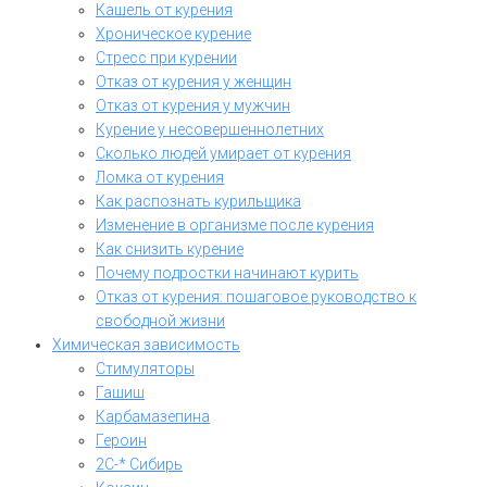
Кашель от курения
Хроническое курение
Стресс при курении
Отказ от курения у женщин
Отказ от курения у мужчин
Курение у несовершеннолетних
Сколько людей умирает от курения
Ломка от курения
Как распознать курильщика
Изменение в организме после курения
Как снизить курение
Почему подростки начинают курить
Отказ от курения: пошаговое руководство к
свободной жизни
Химическая зависимость
Стимуляторы
Гашиш
Карбамазепина
Героин
2C-* Сибирь