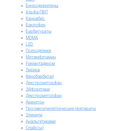
Бензодиазепины
Альфа-ПВП
Каннабис
Баклофен
Барбитураты
MDMA
LSD
Психоделики
Метамфетамин
Римантадином
Лирика
Фенобарбитал
Декстрометорфан
Эйфоретики
Декстрометорфан
Акинетон
Противоэпилептические препараты
Элениум
Анальгетиками
Спайс(ы)