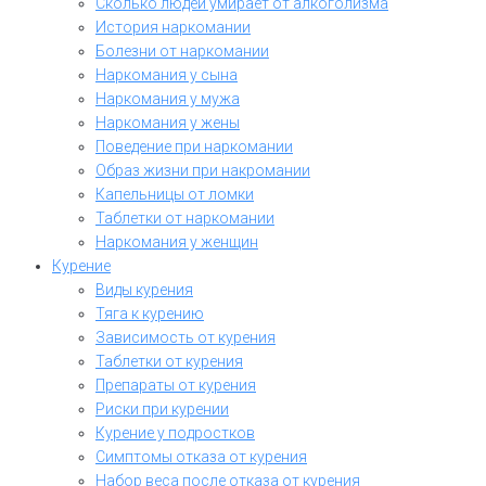
Сколько людей умирает от алкоголизма
История наркомании
Болезни от наркомании
Наркомания у сына
Наркомания у мужа
Наркомания у жены
Поведение при наркомании
Образ жизни при накромании
Капельницы от ломки
Таблетки от наркомании
Наркомания у женщин
Курение
Виды курения
Тяга к курению
Зависимость от курения
Таблетки от курения
Препараты от курения
Риски при курении
Курение у подростков
Симптомы отказа от курения
Набор веса после отказа от курения