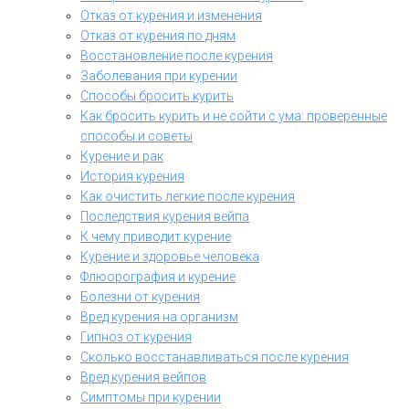
Отказ от курения и изменения
Отказ от курения по дням
Восстановление после курения
Заболевания при курении
Способы бросить курить
Как бросить курить и не сойти с ума: проверенные
способы и советы
Курение и рак
История курения
Как очистить легкие после курения
Последствия курения вейпа
К чему приводит курение
Курение и здоровье человека
Флюорография и курение
Болезни от курения
Вред курения на организм
Гипноз от курения
Сколько восстанавливаться после курения
Вред курения вейпов
Симптомы при курении