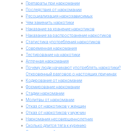
Препараты при наркомании
Последствия от наркомании
Ресоциализация наркозависимых
Чем заменить наркотики
Наказание за хранение наркотиков
Наказание за распространение наркотиков
Статистика употребления наркотиков
Современная наркомания
Тестирование на наркотики
Аптечная наркомания
Почему люди начинают употреблять наркотики?
Откровенный разговор о настоящих причинах
Кодирование от наркомании
Формирование наркомании
Стадии наркомании
Молитвы от наркомании
Отказ от наркотиков у женщин
Отказ от наркотиков у мужчин
Наркомания несовершеннолетних
Сколько длится тяга к курению