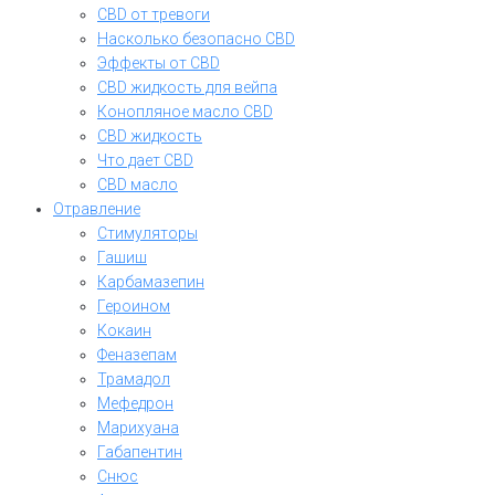
CBD от тревоги
Насколько безопасно CBD
Эффекты от CBD
CBD жидкость для вейпа
Конопляное масло CBD
CBD жидкость
Что дает CBD
CBD масло
Отравление
Стимуляторы
Гашиш
Карбамазепин
Героином
Кокаин
Феназепам
Трамадол
Мефедрон
Марихуана
Габапентин
Снюс