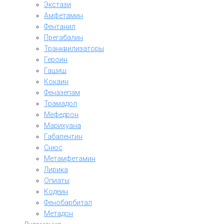
Экстази
Амфетамин
Фентанил
Прегабалин
Транквилизаторы
Героин
Гашиш
Кокаин
Феназепам
Трамадол
Мефедрон
Марихуана
Габапентин
Снюс
Метамфетамин
Лирика
Опиаты
Кодеин
Фенобарбитал
Метадон