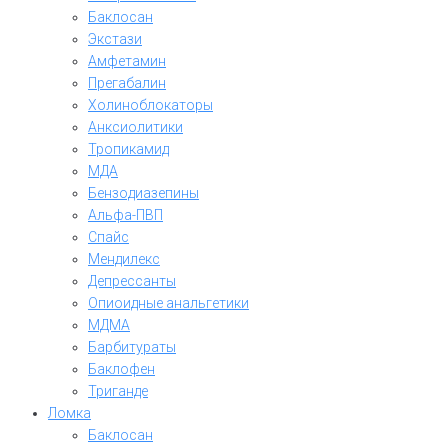
Баклосан
Экстази
Амфетамин
Прегабалин
Холиноблокаторы
Анксиолитики
Тропикамид
МДА
Бензодиазепины
Альфа-ПВП
Спайс
Мендилекс
Депрессанты
Опиоидные анальгетики
МДМА
Барбитураты
Баклофен
Триганде
Ломка
Баклосан