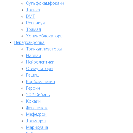
Сульфокамфокаин
Травка
DMT
Реланиум
Трамал
Холиноблокаторы
Передозировка
Транквилизаторы
Насвай
Нейролептики
Стимуляторы
Гашиш
Карбамазепин
Героин
2C-* Сибирь
Кокаин
Феназепам
Мефедрон
Трамадол
Марихуана