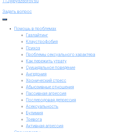
112@bydzdorov.su
Задать вопрос
Помощь в проблемах
Газлайтинг
Клаустрофобия
Психоз
Проблемы сексуального характера
Как пережить утрату
Суицидальное поведение
Ангедония
Хронический стресс
Абьюзивные отношения
Пассивная агрессия
Послеродовая депрессия
Асексуальность
Булимия
Тревога
Активная агрессия