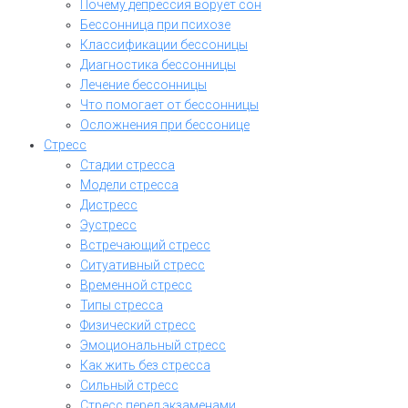
Почему депрессия ворует сон
Бессонница при психозе
Классификации бессоницы
Диагностика бессонницы
Лечение бессонницы
Что помогает от бессонницы
Осложнения при бессонице
Стресс
Стадии стресса
Модели стресса
Дистресс
Эустресс
Встречающий стресс
Ситуативный стресс
Временной стресс
Типы стресса
Физический стресс
Эмоциональный стресс
Как жить без стресса
Сильный стресс
Стресс перед экзаменами