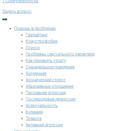
112@bydzdorov.su
Задать вопрос
Помощь в проблемах
Газлайтинг
Клаустрофобия
Психоз
Проблемы сексуального характера
Как пережить утрату
Суицидальное поведение
Ангедония
Хронический стресс
Абьюзивные отношения
Пассивная агрессия
Послеродовая депрессия
Асексуальность
Булимия
Тревога
Активная агрессия