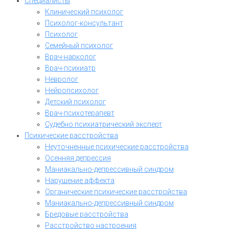
Специалисты
Клинический психолог
Психолог-консультант
Психолог
Семейный психолог
Врач-нарколог
Врач-психиатр
Невролог
Нейропсихолог
Детский психолог
Врач-психотерапевт
Судебно психиатрический эксперт
Психические расстройства
Неуточненные психические расстройства
Осенняя депрессия
Маниакально-депрессивный синдром
Нарушение аффекта
Органические психические расстройства
Маниакально-депрессивный синдром
Бредовые расстройства
Расстройство настроения