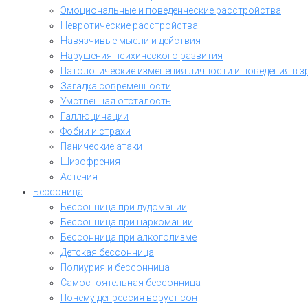
Эмоциональные и поведенческие расстройства
Невротические расстройства
Навязчивые мысли и действия
Нарушения психического развития
Патологические изменения личности и поведения в з
Загадка современности
Умственная отсталость
Галлюцинации
Фобии и страхи
Панические атаки
Шизофрения
Астения
Бессоница
Бессонница при лудомании
Бессонница при наркомании
Бессонница при алкоголизме
Детская бессонница
Полиурия и бессонница
Самостоятельная бессонница
Почему депрессия ворует сон