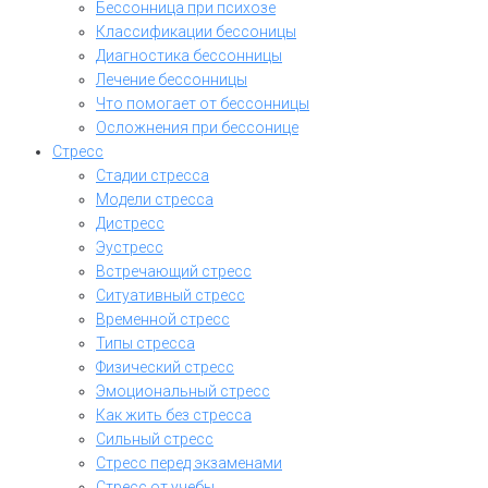
Бессонница при психозе
Классификации бессоницы
Диагностика бессонницы
Лечение бессонницы
Что помогает от бессонницы
Осложнения при бессонице
Стресс
Стадии стресса
Модели стресса
Дистресс
Эустресс
Встречающий стресс
Ситуативный стресс
Временной стресс
Типы стресса
Физический стресс
Эмоциональный стресс
Как жить без стресса
Сильный стресс
Стресс перед экзаменами
Стресс от учебы