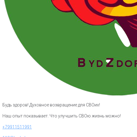
Будь здоров! Духовное возвращение для СВОих!
Наш опыт показывает. Что улучшить СВОю жизнь можно!
+79911511991