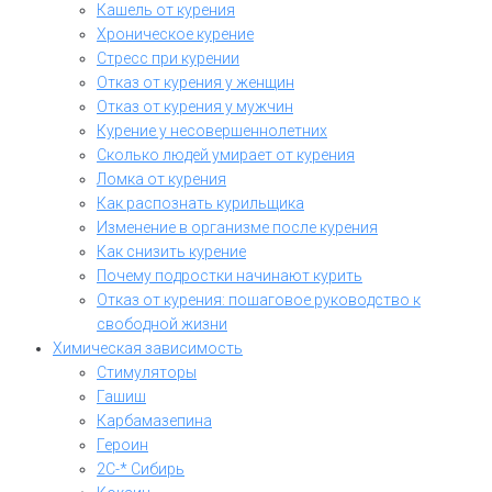
Кашель от курения
Хроническое курение
Стресс при курении
Отказ от курения у женщин
Отказ от курения у мужчин
Курение у несовершеннолетних
Сколько людей умирает от курения
Ломка от курения
Как распознать курильщика
Изменение в организме после курения
Как снизить курение
Почему подростки начинают курить
Отказ от курения: пошаговое руководство к
свободной жизни
Химическая зависимость
Стимуляторы
Гашиш
Карбамазепина
Героин
2C-* Сибирь