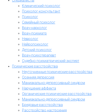
Специалисты
Клинический психолог
Психолог-консультант
Психолог
Семейный психолог
Врач-нарколог
Врач-психиатр
Невролог
Нейропсихолог
Детский психолог
Врач-психотерапевт
Судебно психиатрический эксперт
Психические расстройства
Неуточненные психические расстройства
Осенняя депрессия
Маниакально-депрессивный синдром
Нарушение аффекта
Органические психические расстройства
Маниакально-депрессивный синдром
Бредовые расстройства
Расстройство настроения