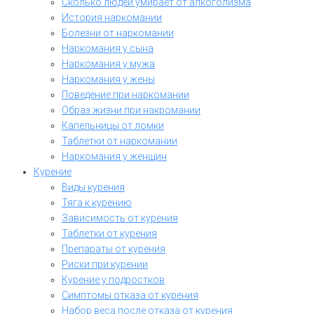
Сколько людей умирает от алкоголизма
История наркомании
Болезни от наркомании
Наркомания у сына
Наркомания у мужа
Наркомания у жены
Поведение при наркомании
Образ жизни при накромании
Капельницы от ломки
Таблетки от наркомании
Наркомания у женщин
Курение
Виды курения
Тяга к курению
Зависимость от курения
Таблетки от курения
Препараты от курения
Риски при курении
Курение у подростков
Симптомы отказа от курения
Набор веса после отказа от курения