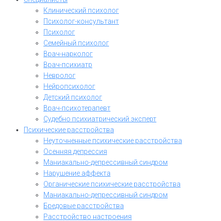
Клинический психолог
Психолог-консультант
Психолог
Семейный психолог
Врач-нарколог
Врач-психиатр
Невролог
Нейропсихолог
Детский психолог
Врач-психотерапевт
Судебно психиатрический эксперт
Психические расстройства
Неуточненные психические расстройства
Осенняя депрессия
Маниакально-депрессивный синдром
Нарушение аффекта
Органические психические расстройства
Маниакально-депрессивный синдром
Бредовые расстройства
Расстройство настроения