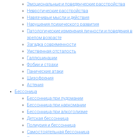
Эмоциональные и поведенческие расстройства
Невротические расстройства
Навязчивые мысли и действия
Нарушения психического развития
Патологические изменения личности и поведения в
зрелом возрасте
Загадка современности
Умственная отсталость
Галлюцинации
Фобии и страхи
Панические атаки
Шизофрения
Астения
Бессоница
Бессонница при лудомании
Бессонница при наркомании
Бессонница при алкоголизме
Детская бессонница
Полиурия и бессонница
Самостоятельная бессонница