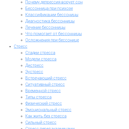
Почему депрессия ворует сон
Бессонница при психозе
Классификации бессоницы
Диагностика бессонницы
Лечение бессонницы
Что помогает от бессонницы
Осложнения при бессонице
Стресс
Стадии стресса
Модели стресса
Дистресс
Эустресс
Встречающий стресс
Ситуативный стресс
Временной стресс
Типы стресса
Физический стресс
Эмоциональный стресс
Как жить без стресса
Сильный стресс
Стресс перед экзаменами