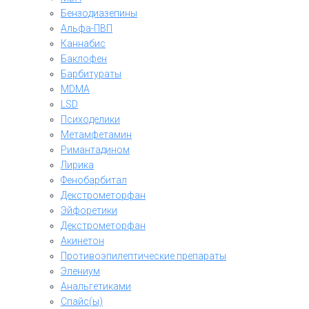
Бензодиазепины
Альфа-ПВП
Каннабис
Баклофен
Барбитураты
MDMA
LSD
Психоделики
Метамфетамин
Римантадином
Лирика
Фенобарбитал
Декстрометорфан
Эйфоретики
Декстрометорфан
Акинетон
Противоэпилептические препараты
Элениум
Анальгетиками
Спайс(ы)