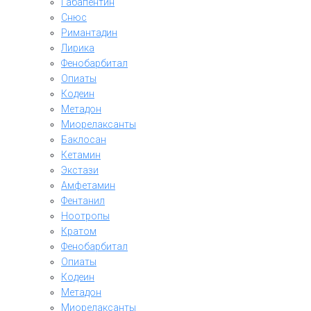
Габапентин
Снюс
Римантадин
Лирика
Фенобарбитал
Опиаты
Кодеин
Метадон
Миорелаксанты
Баклосан
Кетамин
Экстази
Амфетамин
Фентанил
Ноотропы
Кратом
Фенобарбитал
Опиаты
Кодеин
Метадон
Миорелаксанты