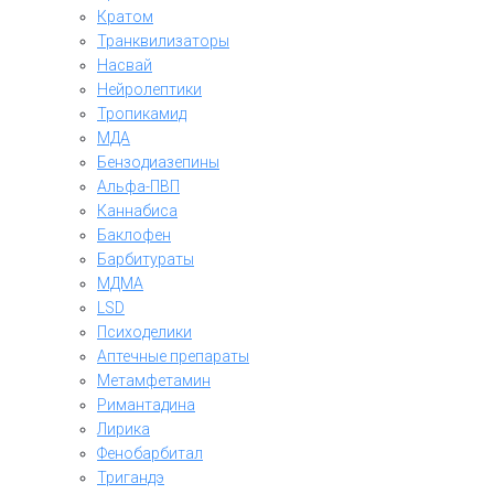
Кратом
Транквилизаторы
Насвай
Нейролептики
Тропикамид
МДА
Бензодиазепины
Альфа-ПВП
Каннабиса
Баклофен
Барбитураты
МДМА
LSD
Психоделики
Аптечные препараты
Метамфетамин
Римантадина
Лирика
Фенобарбитал
Тригандэ