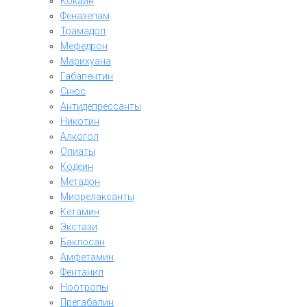
Кокаин
Феназепам
Трамадол
Мефедрон
Марихуана
Габапентин
Снюс
Антидепрессанты
Никотин
Алкогол
Опиаты
Кодеин
Метадон
Миорелаксанты
Кетамин
Экстази
Баклосан
Амфетамин
Фентанил
Ноотропы
Прегабалин