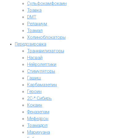
Сульфокамфокаин
Травка
DMT
Реланиум
Трамал
Холиноблокаторы
Передозировка
Транквилизаторы
Насвай
Нейролептики
Стимуляторы
Гашиш
Карбамазепин
Героин
2C-* Сибирь
Кокаин
Феназепам
Мефедрон
Трамадол
Марихуана