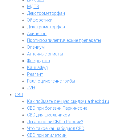
МДПВ
Декстрометорфан
Эйфоретики
Декстрометорфан
Акинетон
Противоэпилептические препараты
Элениум
Аптечные опиаты
Флефедрон
Каннафуд
Реагент
Галлюциногенне грибы
JVH
CBD
Как поймать вечную скидку на thecbd.ru
CBD при болезни Паркинсона
CBD для школьников
Легально ли CBD в России?
Что такое каннабидиол CBD
CBD при эпилепсии