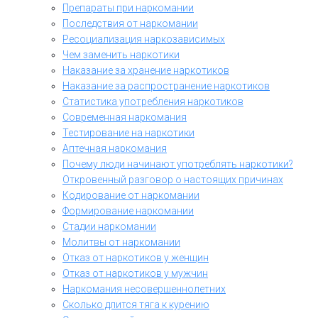
Препараты при наркомании
Последствия от наркомании
Ресоциализация наркозависимых
Чем заменить наркотики
Наказание за хранение наркотиков
Наказание за распространение наркотиков
Статистика употребления наркотиков
Современная наркомания
Тестирование на наркотики
Аптечная наркомания
Почему люди начинают употреблять наркотики?
Откровенный разговор о настоящих причинах
Кодирование от наркомании
Формирование наркомании
Стадии наркомании
Молитвы от наркомании
Отказ от наркотиков у женщин
Отказ от наркотиков у мужчин
Наркомания несовершеннолетних
Сколько длится тяга к курению