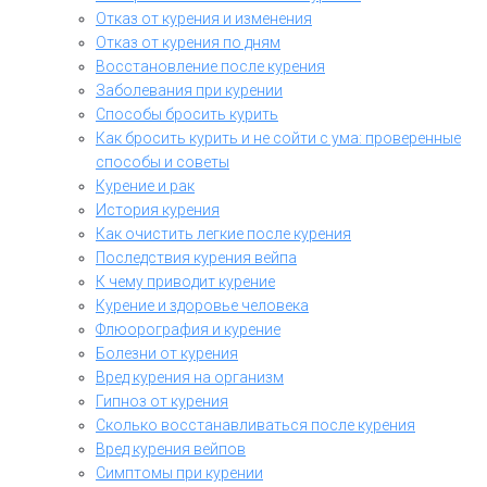
Отказ от курения и изменения
Отказ от курения по дням
Восстановление после курения
Заболевания при курении
Способы бросить курить
Как бросить курить и не сойти с ума: проверенные
способы и советы
Курение и рак
История курения
Как очистить легкие после курения
Последствия курения вейпа
К чему приводит курение
Курение и здоровье человека
Флюорография и курение
Болезни от курения
Вред курения на организм
Гипноз от курения
Сколько восстанавливаться после курения
Вред курения вейпов
Симптомы при курении