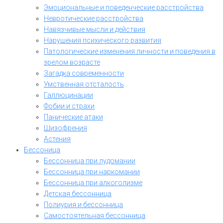
Эмоциональные и поведенческие расстройства
Невротические расстройства
Навязчивые мысли и действия
Нарушения психического развития
Патологические изменения личности и поведения в
зрелом возрасте
Загадка современности
Умственная отсталость
Галлюцинации
Фобии и страхи
Панические атаки
Шизофрения
Астения
Бессоница
Бессонница при лудомании
Бессонница при наркомании
Бессонница при алкоголизме
Детская бессонница
Полиурия и бессонница
Самостоятельная бессонница