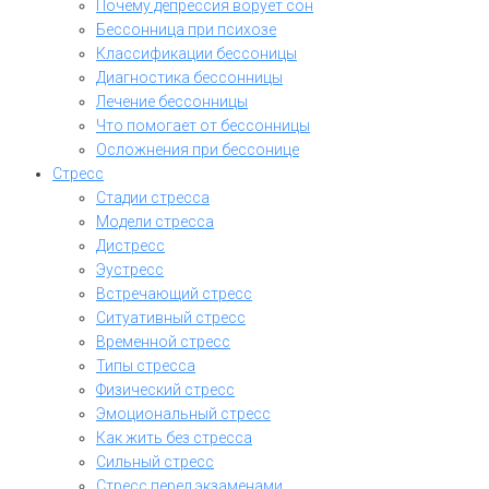
Почему депрессия ворует сон
Бессонница при психозе
Классификации бессоницы
Диагностика бессонницы
Лечение бессонницы
Что помогает от бессонницы
Осложнения при бессонице
Стресс
Стадии стресса
Модели стресса
Дистресс
Эустресс
Встречающий стресс
Ситуативный стресс
Временной стресс
Типы стресса
Физический стресс
Эмоциональный стресс
Как жить без стресса
Сильный стресс
Стресс перед экзаменами