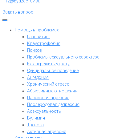
112@bydzdorov.su
Задать вопрос
Помощь в проблемах
Газлайтинг
Клаустрофобия
Психоз
Проблемы сексуального характера
Как пережить утрату
Суицидальное поведение
Ангедония
Хронический стресс
Абьюзивные отношения
Пассивная агрессия
Послеродовая депрессия
Асексуальность
Булимия
Тревога
Активная агрессия