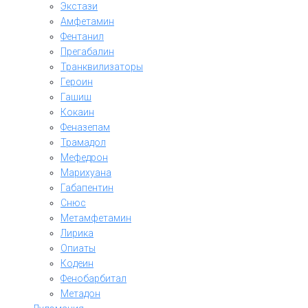
Экстази
Амфетамин
Фентанил
Прегабалин
Транквилизаторы
Героин
Гашиш
Кокаин
Феназепам
Трамадол
Мефедрон
Марихуана
Габапентин
Снюс
Метамфетамин
Лирика
Опиаты
Кодеин
Фенобарбитал
Метадон