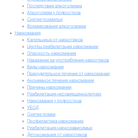
Последствия алкоголизма
Алкоголизм у подростков
Снятие похмелья
Формирование алкоголизма
Наркомания
Капельница от наркотиков
Центры реабилитации наркомании
Опасность наркомании
Наказание за употребление наркотиков
Виды наркомании
Принудительное лечение от наркомании
Анонимное лечение наркомании
Причины наркомании
Реабилитация несовершеннолетних
Наркомания у подростков
УБОД
Снятие ломки
Профилактика наркомании
Реабилитация наркозависимых
Детоксикация от наркотиков