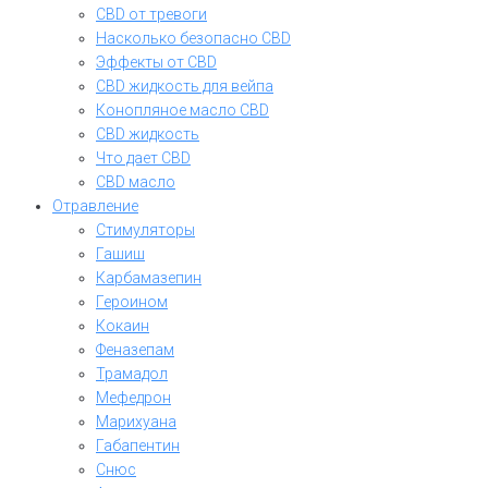
CBD от тревоги
Насколько безопасно CBD
Эффекты от CBD
CBD жидкость для вейпа
Конопляное масло CBD
CBD жидкость
Что дает CBD
CBD масло
Отравление
Стимуляторы
Гашиш
Карбамазепин
Героином
Кокаин
Феназепам
Трамадол
Мефедрон
Марихуана
Габапентин
Снюс