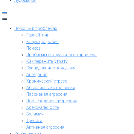
Лудомания
Помощь в проблемах
Газлайтинг
Клаустрофобия
Психоз
Проблемы сексуального характера
Как пережить утрату
Суицидальное поведение
Ангедония
Хронический стресс
Абьюзивные отношения
Пассивная агрессия
Послеродовая депрессия
Асексуальность
Булимия
Тревога
Активная агрессия
Специалисты