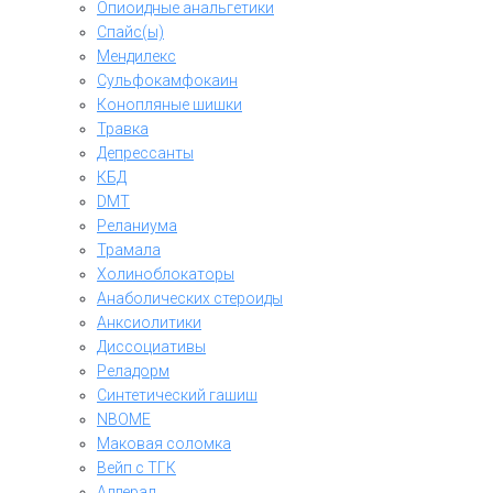
Опиоидные анальгетики
Спайс(ы)
Мендилекс
Сульфокамфокаин
Конопляные шишки
Травка
Депрессанты
КБД
DMT
Реланиума
Трамала
Холиноблокаторы
Анаболических стероиды
Анксиолитики
Диссоциативы
Реладорм
Синтетический гашиш
NBOME
Маковая соломка
Вейп с ТГК
Аддерал