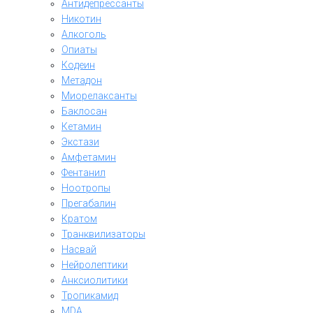
Антидепрессанты
Никотин
Алкоголь
Опиаты
Кодеин
Метадон
Миорелаксанты
Баклосан
Кетамин
Экстази
Амфетамин
Фентанил
Ноотропы
Прегабалин
Кратом
Транквилизаторы
Насвай
Нейролептики
Анксиолитики
Тропикамид
MDA