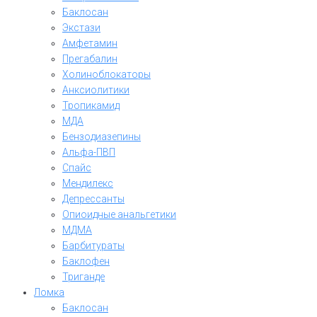
Баклосан
Экстази
Амфетамин
Прегабалин
Холиноблокаторы
Анксиолитики
Тропикамид
МДА
Бензодиазепины
Альфа-ПВП
Спайс
Мендилекс
Депрессанты
Опиоидные анальгетики
МДМА
Барбитураты
Баклофен
Триганде
Ломка
Баклосан