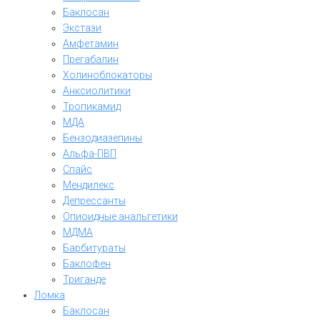
Баклосан
Экстази
Амфетамин
Прегабалин
Холиноблокаторы
Анксиолитики
Тропикамид
МДА
Бензодиазепины
Альфа-ПВП
Спайс
Мендилекс
Депрессанты
Опиоидные анальгетики
МДМА
Барбитураты
Баклофен
Триганде
Ломка
Баклосан