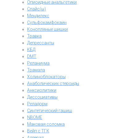
Опиоидные анальгетики
Спайс(ы)
Мендилекс
Сульфокамфокаин
Конопляные шишки
Травка
Депрессанты
КБД
DMT
Реланиума
Трамала
Холиноблокаторы
Анаболических стероиды
Анксиолитики
Диссоциативы
Реладорм
Синтетический гашиш
NBOME
Маковая соломка
Вейп с ТГК
Аддерал