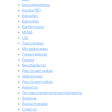
Бензодиазепины
Альфа-ПВП
Каннабис
Баклофен
Барбитураты
MDMA
LSD
Психоделики
Метамфетамин
Римантадином
Лирика
Фенобарбитал
Декстрометорфан
Эйфоретики
Декстрометорфан
Акинетон
Противоэпилептические препараты
Элениум
Анальгетиками
Спайс(ы)