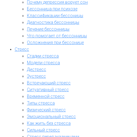
Почему депрессия ворует сон
Бессонница при психозе
Классификации бессоницы
Диагностика бессонницы
Лечение бессонницы
Что помогает от бессонницы
Осложнения при бессонице
Стресс
Стадии стресса
Модели стресса
Дистресс
Эустресс
Встречающий стресс
Ситуативный стресс
Временной стресс
Типы стресса
Физический стресс
Эмоциональный стресс
Как жить без стресса
Сильный стресс
Стресс перед экзаменами