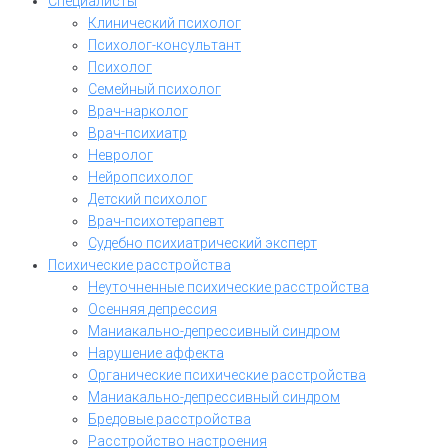
Специалисты
Клинический психолог
Психолог-консультант
Психолог
Семейный психолог
Врач-нарколог
Врач-психиатр
Невролог
Нейропсихолог
Детский психолог
Врач-психотерапевт
Судебно психиатрический эксперт
Психические расстройства
Неуточненные психические расстройства
Осенняя депрессия
Маниакально-депрессивный синдром
Нарушение аффекта
Органические психические расстройства
Маниакально-депрессивный синдром
Бредовые расстройства
Расстройство настроения