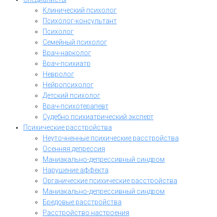
Клинический психолог
Психолог-консультант
Психолог
Семейный психолог
Врач-нарколог
Врач-психиатр
Невролог
Нейропсихолог
Детский психолог
Врач-психотерапевт
Судебно психиатрический эксперт
Психические расстройства
Неуточненные психические расстройства
Осенняя депрессия
Маниакально-депрессивный синдром
Нарушение аффекта
Органические психические расстройства
Маниакально-депрессивный синдром
Бредовые расстройства
Расстройство настроения