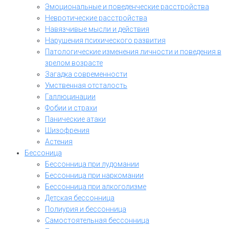
Эмоциональные и поведенческие расстройства
Невротические расстройства
Навязчивые мысли и действия
Нарушения психического развития
Патологические изменения личности и поведения в
зрелом возрасте
Загадка современности
Умственная отсталость
Галлюцинации
Фобии и страхи
Панические атаки
Шизофрения
Астения
Бессоница
Бессонница при лудомании
Бессонница при наркомании
Бессонница при алкоголизме
Детская бессонница
Полиурия и бессонница
Самостоятельная бессонница