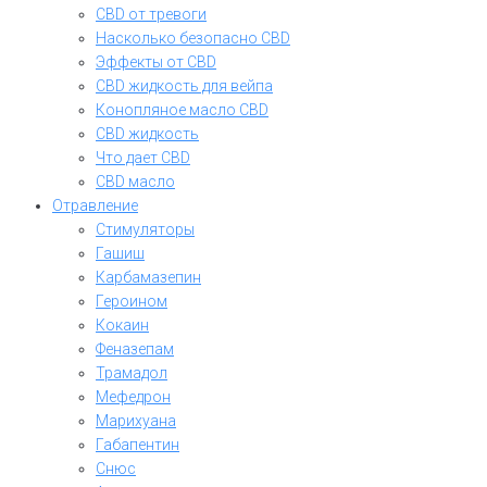
CBD от тревоги
Насколько безопасно CBD
Эффекты от CBD
CBD жидкость для вейпа
Конопляное масло CBD
CBD жидкость
Что дает CBD
CBD масло
Отравление
Стимуляторы
Гашиш
Карбамазепин
Героином
Кокаин
Феназепам
Трамадол
Мефедрон
Марихуана
Габапентин
Снюс