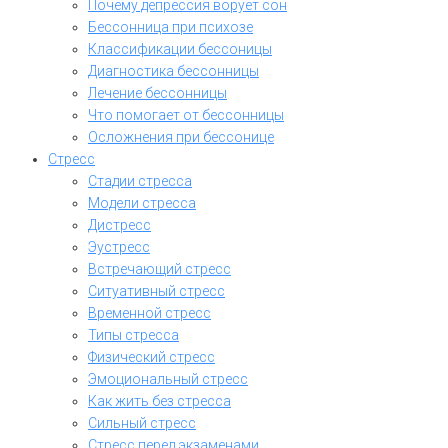
Почему депрессия ворует сон
Бессонница при психозе
Классификации бессоницы
Диагностика бессонницы
Лечение бессонницы
Что помогает от бессонницы
Осложнения при бессонице
Стресс
Стадии стресса
Модели стресса
Дистресс
Эустресс
Встречающий стресс
Ситуативный стресс
Временной стресс
Типы стресса
Физический стресс
Эмоциональный стресс
Как жить без стресса
Сильный стресс
Стресс перед экзаменами