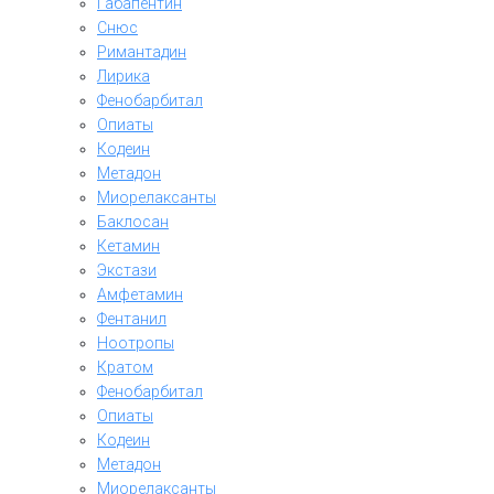
Габапентин
Снюс
Римантадин
Лирика
Фенобарбитал
Опиаты
Кодеин
Метадон
Миорелаксанты
Баклосан
Кетамин
Экстази
Амфетамин
Фентанил
Ноотропы
Кратом
Фенобарбитал
Опиаты
Кодеин
Метадон
Миорелаксанты