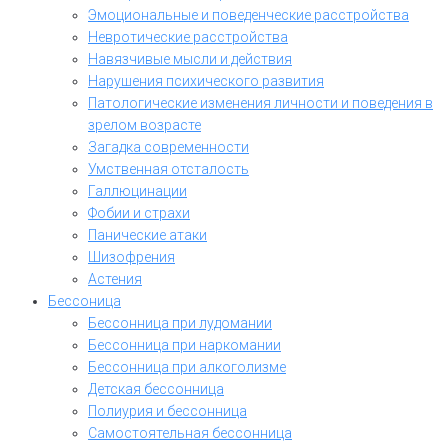
Эмоциональные и поведенческие расстройства
Невротические расстройства
Навязчивые мысли и действия
Нарушения психического развития
Патологические изменения личности и поведения в
зрелом возрасте
Загадка современности
Умственная отсталость
Галлюцинации
Фобии и страхи
Панические атаки
Шизофрения
Астения
Бессоница
Бессонница при лудомании
Бессонница при наркомании
Бессонница при алкоголизме
Детская бессонница
Полиурия и бессонница
Самостоятельная бессонница