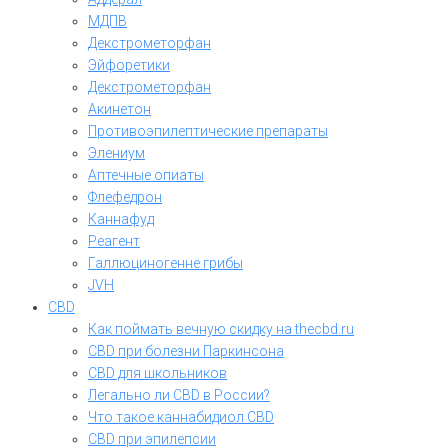
МДПВ
Декстрометорфан
Эйфоретики
Декстрометорфан
Акинетон
Противоэпилептические препараты
Элениум
Аптечные опиаты
Флефедрон
Каннафуд
Реагент
Галлюциногенне грибы
JVH
CBD
Как поймать вечную скидку на thecbd.ru
CBD при болезни Паркинсона
CBD для школьников
Легально ли CBD в России?
Что такое каннабидиол CBD
CBD при эпилепсии