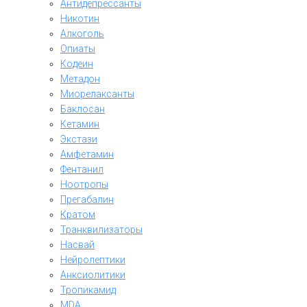
Антидепрессанты
Никотин
Алкоголь
Опиаты
Кодеин
Метадон
Миорелаксанты
Баклосан
Кетамин
Экстази
Амфетамин
Фентанил
Ноотропы
Прегабалин
Кратом
Транквилизаторы
Насвай
Нейролептики
Анксиолитики
Тропикамид
MDA