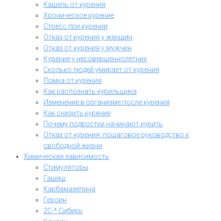
Кашель от курения
Хроническое курение
Стресс при курении
Отказ от курения у женщин
Отказ от курения у мужчин
Курение у несовершеннолетних
Сколько людей умирает от курения
Ломка от курения
Как распознать курильщика
Изменение в организме после курения
Как снизить курение
Почему подростки начинают курить
Отказ от курения: пошаговое руководство к
свободной жизни
Химическая зависимость
Стимуляторы
Гашиш
Карбамазепина
Героин
2C-* Сибирь