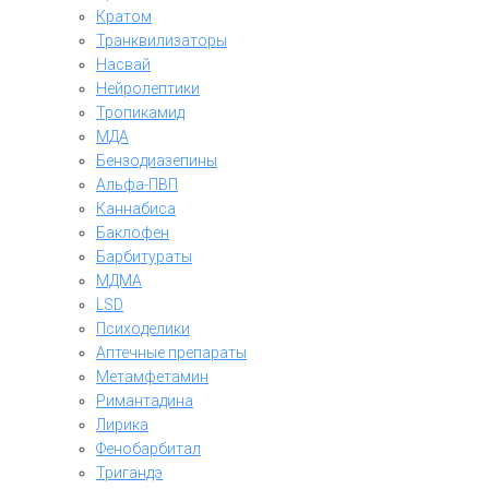
Кратом
Транквилизаторы
Насвай
Нейролептики
Тропикамид
МДА
Бензодиазепины
Альфа-ПВП
Каннабиса
Баклофен
Барбитураты
МДМА
LSD
Психоделики
Аптечные препараты
Метамфетамин
Римантадина
Лирика
Фенобарбитал
Тригандэ