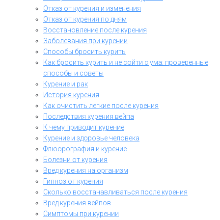
Отказ от курения и изменения
Отказ от курения по дням
Восстановление после курения
Заболевания при курении
Способы бросить курить
Как бросить курить и не сойти с ума: проверенные
способы и советы
Курение и рак
История курения
Как очистить легкие после курения
Последствия курения вейпа
К чему приводит курение
Курение и здоровье человека
Флюорография и курение
Болезни от курения
Вред курения на организм
Гипноз от курения
Сколько восстанавливаться после курения
Вред курения вейпов
Симптомы при курении