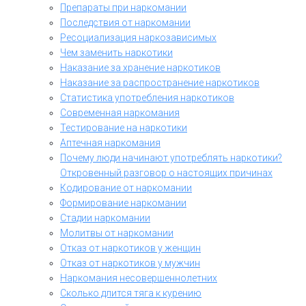
Препараты при наркомании
Последствия от наркомании
Ресоциализация наркозависимых
Чем заменить наркотики
Наказание за хранение наркотиков
Наказание за распространение наркотиков
Статистика употребления наркотиков
Современная наркомания
Тестирование на наркотики
Аптечная наркомания
Почему люди начинают употреблять наркотики?
Откровенный разговор о настоящих причинах
Кодирование от наркомании
Формирование наркомании
Стадии наркомании
Молитвы от наркомании
Отказ от наркотиков у женщин
Отказ от наркотиков у мужчин
Наркомания несовершеннолетних
Сколько длится тяга к курению