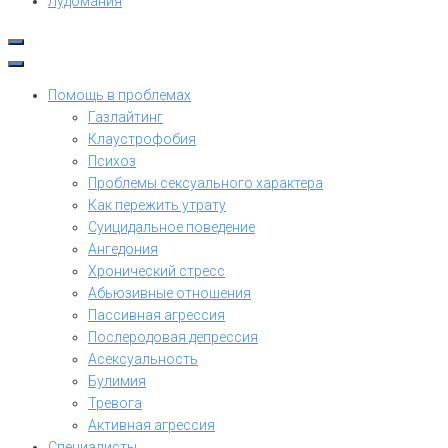
Лудомания
Помощь в проблемах
Газлайтинг
Клаустрофобия
Психоз
Проблемы сексуального характера
Как пережить утрату
Суицидальное поведение
Ангедония
Хронический стресс
Абьюзивные отношения
Пассивная агрессия
Послеродовая депрессия
Асексуальность
Булимия
Тревога
Активная агрессия
Специалисты