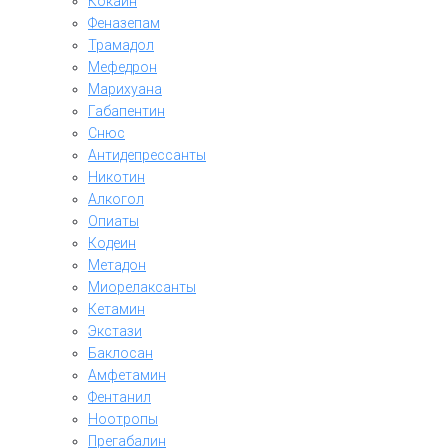
Кокаин
Феназепам
Трамадол
Мефедрон
Марихуана
Габапентин
Снюс
Антидепрессанты
Никотин
Алкогол
Опиаты
Кодеин
Метадон
Миорелаксанты
Кетамин
Экстази
Баклосан
Амфетамин
Фентанил
Ноотропы
Прегабалин