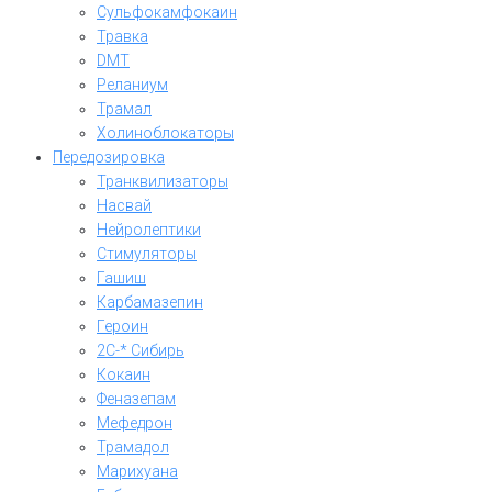
Сульфокамфокаин
Травка
DMT
Реланиум
Трамал
Холиноблокаторы
Передозировка
Транквилизаторы
Насвай
Нейролептики
Стимуляторы
Гашиш
Карбамазепин
Героин
2C-* Сибирь
Кокаин
Феназепам
Мефедрон
Трамадол
Марихуана