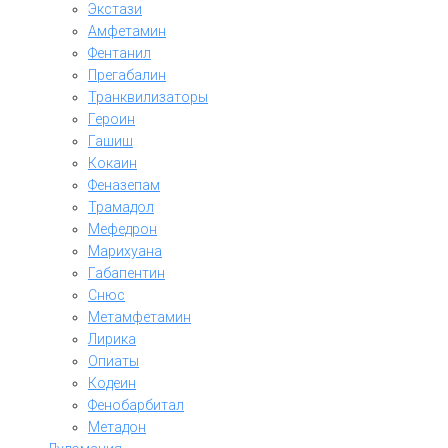
Экстази
Амфетамин
Фентанил
Прегабалин
Транквилизаторы
Героин
Гашиш
Кокаин
Феназепам
Трамадол
Мефедрон
Марихуана
Габапентин
Снюс
Метамфетамин
Лирика
Опиаты
Кодеин
Фенобарбитал
Метадон