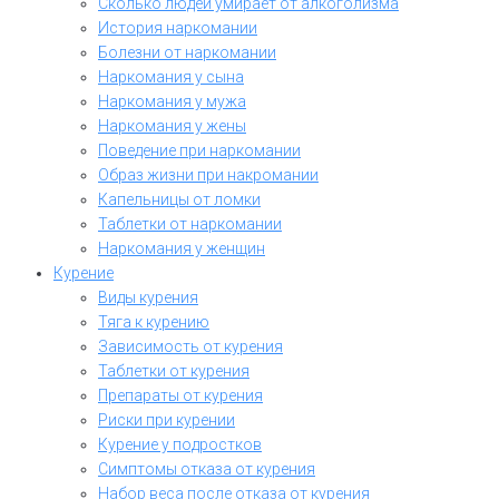
Сколько людей умирает от алкоголизма
История наркомании
Болезни от наркомании
Наркомания у сына
Наркомания у мужа
Наркомания у жены
Поведение при наркомании
Образ жизни при накромании
Капельницы от ломки
Таблетки от наркомании
Наркомания у женщин
Курение
Виды курения
Тяга к курению
Зависимость от курения
Таблетки от курения
Препараты от курения
Риски при курении
Курение у подростков
Симптомы отказа от курения
Набор веса после отказа от курения