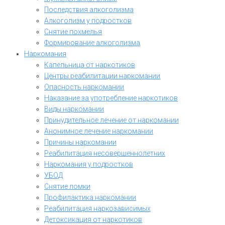
Последствия алкоголизма
Алкоголизм у подростков
Снятие похмелья
Формирование алкоголизма
Наркомания
Капельница от наркотиков
Центры реабилитации наркомании
Опасность наркомании
Наказание за употребление наркотиков
Виды наркомании
Принудительное лечение от наркомании
Анонимное лечение наркомании
Причины наркомании
Реабилитация несовершеннолетних
Наркомания у подростков
УБОД
Снятие ломки
Профилактика наркомании
Реабилитация наркозависимых
Детоксикация от наркотиков