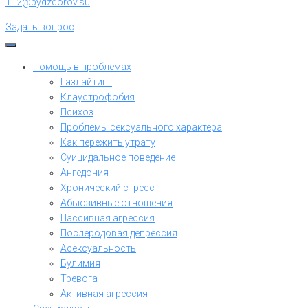
112@bydzdorov.su
Задать вопрос
Помощь в проблемах
Газлайтинг
Клаустрофобия
Психоз
Проблемы сексуального характера
Как пережить утрату
Суицидальное поведение
Ангедония
Хронический стресс
Абьюзивные отношения
Пассивная агрессия
Послеродовая депрессия
Асексуальность
Булимия
Тревога
Активная агрессия