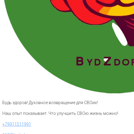
Будь здоров! Духовное возвращение для СВОих!
Наш опыт показывает. Что улучшить СВОю жизнь можно!
+79911511991