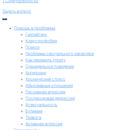
112@bydzdorov.su
Задать вопрос
Помощь в проблемах
Газлайтинг
Клаустрофобия
Психоз
Проблемы сексуального характера
Как пережить утрату
Суицидальное поведение
Ангедония
Хронический стресс
Абьюзивные отношения
Пассивная агрессия
Послеродовая депрессия
Асексуальность
Булимия
Тревога
Активная агрессия