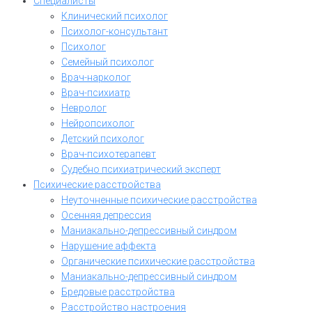
Специалисты
Клинический психолог
Психолог-консультант
Психолог
Семейный психолог
Врач-нарколог
Врач-психиатр
Невролог
Нейропсихолог
Детский психолог
Врач-психотерапевт
Судебно психиатрический эксперт
Психические расстройства
Неуточненные психические расстройства
Осенняя депрессия
Маниакально-депрессивный синдром
Нарушение аффекта
Органические психические расстройства
Маниакально-депрессивный синдром
Бредовые расстройства
Расстройство настроения