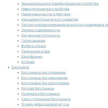
Эмоциональные и поведенческие расстройства
Невротические расстройства
Навязчивые мысли и действия
Нарушения психического развития
Патологические изменения личности и поведения в з
Загадка современности
Умственная отсталость
Галлюцинации
Фобии и страхи
Панические атаки
Шизофрения
Астения
Бессоница
Бессонница при лудомании
Бессонница при наркомании
Бессонница при алкоголизме
Детская бессонница
Полиурия и бессонница
Самостоятельная бессонница
Почему депрессия ворует сон