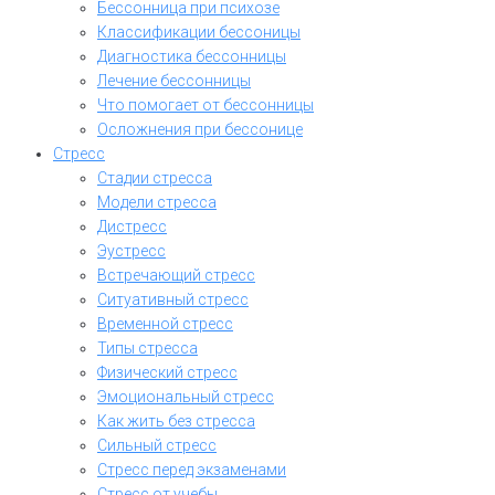
Бессонница при психозе
Классификации бессоницы
Диагностика бессонницы
Лечение бессонницы
Что помогает от бессонницы
Осложнения при бессонице
Стресс
Стадии стресса
Модели стресса
Дистресс
Эустресс
Встречающий стресс
Ситуативный стресс
Временной стресс
Типы стресса
Физический стресс
Эмоциональный стресс
Как жить без стресса
Сильный стресс
Стресс перед экзаменами
Стресс от учебы