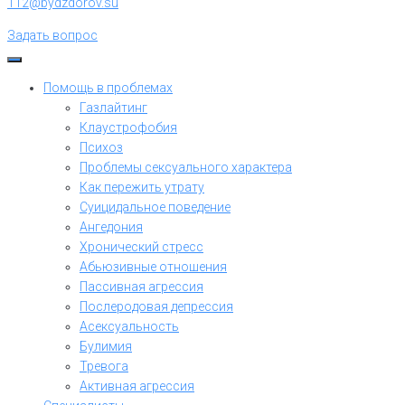
112@bydzdorov.su
Задать вопрос
Помощь в проблемах
Газлайтинг
Клаустрофобия
Психоз
Проблемы сексуального характера
Как пережить утрату
Суицидальное поведение
Ангедония
Хронический стресс
Абьюзивные отношения
Пассивная агрессия
Послеродовая депрессия
Асексуальность
Булимия
Тревога
Активная агрессия