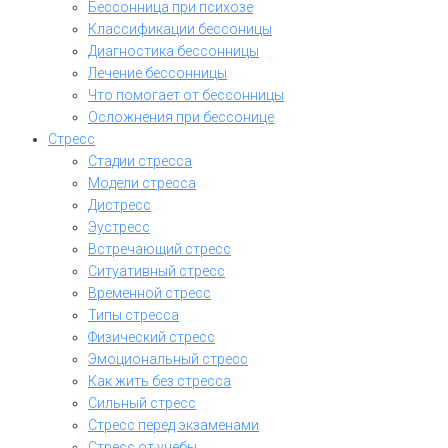
Бессонница при психозе
Классификации бессоницы
Диагностика бессонницы
Лечение бессонницы
Что помогает от бессонницы
Осложнения при бессонице
Стресс
Стадии стресса
Модели стресса
Дистресс
Эустресс
Встречающий стресс
Ситуативный стресс
Временной стресс
Типы стресса
Физический стресс
Эмоциональный стресс
Как жить без стресса
Сильный стресс
Стресс перед экзаменами
Стресс от учебы