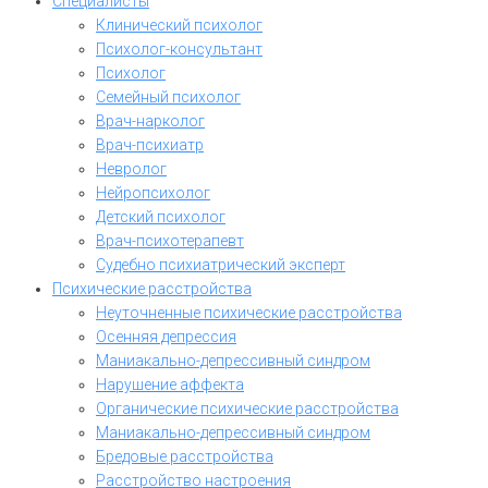
Специалисты
Клинический психолог
Психолог-консультант
Психолог
Семейный психолог
Врач-нарколог
Врач-психиатр
Невролог
Нейропсихолог
Детский психолог
Врач-психотерапевт
Судебно психиатрический эксперт
Психические расстройства
Неуточненные психические расстройства
Осенняя депрессия
Маниакально-депрессивный синдром
Нарушение аффекта
Органические психические расстройства
Маниакально-депрессивный синдром
Бредовые расстройства
Расстройство настроения