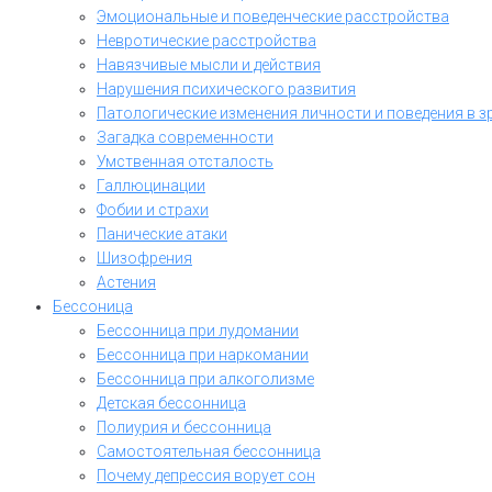
Эмоциональные и поведенческие расстройства
Невротические расстройства
Навязчивые мысли и действия
Нарушения психического развития
Патологические изменения личности и поведения в з
Загадка современности
Умственная отсталость
Галлюцинации
Фобии и страхи
Панические атаки
Шизофрения
Астения
Бессоница
Бессонница при лудомании
Бессонница при наркомании
Бессонница при алкоголизме
Детская бессонница
Полиурия и бессонница
Самостоятельная бессонница
Почему депрессия ворует сон