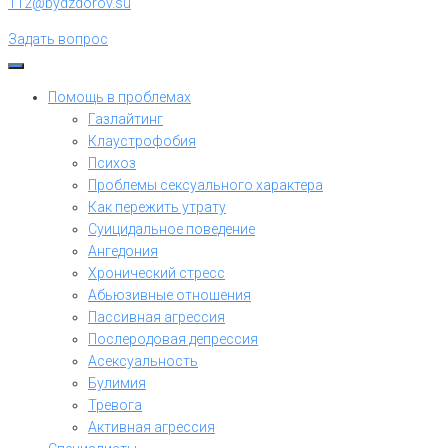
112@bydzdorov.su
Задать вопрос
Помощь в проблемах
Газлайтинг
Клаустрофобия
Психоз
Проблемы сексуального характера
Как пережить утрату
Суицидальное поведение
Ангедония
Хронический стресс
Абьюзивные отношения
Пассивная агрессия
Послеродовая депрессия
Асексуальность
Булимия
Тревога
Активная агрессия