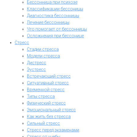
Бессонница при психозе
Классификации бессоницы
Диагностика бессонницы
Лечение бессонницы
Что помогает от бессонницы
Осложнения при бессонице
Стресс
Стадии стресса
Модели стресса
Дистресс
Эустресс
Встречающий стресс
Ситуативный стресс
Временной стресс
Типы стресса
Физический стресс
Эмоциональный стресс
Как жить без стресса
Сильный стресс
Стресс перед экзаменами
Стресс от учебы