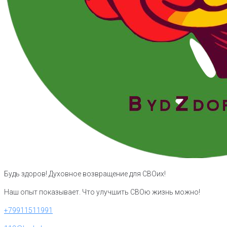
Будь здоров! Духовное возвращение для СВОих!
Наш опыт показывает. Что улучшить СВОю жизнь можно!
+79911511991