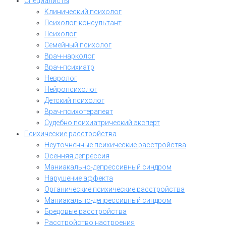
Специалисты
Клинический психолог
Психолог-консультант
Психолог
Семейный психолог
Врач-нарколог
Врач-психиатр
Невролог
Нейропсихолог
Детский психолог
Врач-психотерапевт
Судебно психиатрический эксперт
Психические расстройства
Неуточненные психические расстройства
Осенняя депрессия
Маниакально-депрессивный синдром
Нарушение аффекта
Органические психические расстройства
Маниакально-депрессивный синдром
Бредовые расстройства
Расстройство настроения