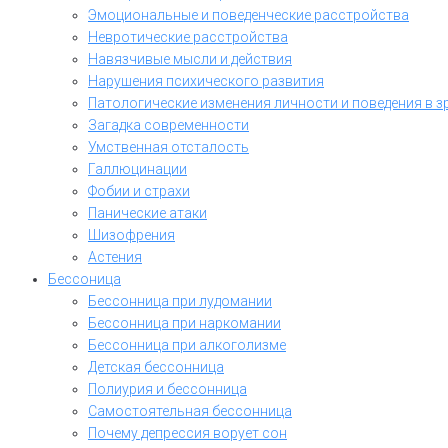
Эмоциональные и поведенческие расстройства
Невротические расстройства
Навязчивые мысли и действия
Нарушения психического развития
Патологические изменения личности и поведения в з
Загадка современности
Умственная отсталость
Галлюцинации
Фобии и страхи
Панические атаки
Шизофрения
Астения
Бессоница
Бессонница при лудомании
Бессонница при наркомании
Бессонница при алкоголизме
Детская бессонница
Полиурия и бессонница
Самостоятельная бессонница
Почему депрессия ворует сон