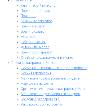
Специалисты
Клинический психолог
Психолог-консультант
Психолог
Семейный психолог
Врач-нарколог
Врач-психиатр
Невролог
Нейропсихолог
Детский психолог
Врач-психотерапевт
Судебно психиатрический эксперт
Психические расстройства
Неуточненные психические расстройства
Осенняя депрессия
Маниакально-депрессивный синдром
Нарушение аффекта
Органические психические расстройства
Маниакально-депрессивный синдром
Бредовые расстройства
Расстройство настроения