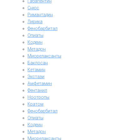
Габапентин
Снюс
Римантадин
Лирика
Фенобарбитал
Опиаты
Кодеин
Метадон
Миорелаксанты
Баклосан
Кетамин
Экстази
Амфетамин
Фентанил
Ноотропы
Кратом
Фенобарбитал
Опиаты
Кодеин
Метадон
Миорелаксанты