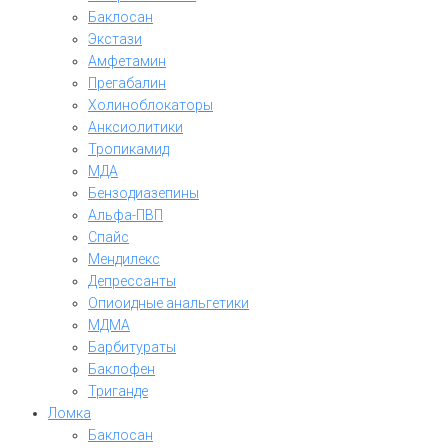
Баклосан
Экстази
Амфетамин
Прегабалин
Холиноблокаторы
Анксиолитики
Тропикамид
МДА
Бензодиазепины
Альфа-ПВП
Спайс
Мендилекс
Депрессанты
Опиоидные анальгетики
МДМА
Барбитураты
Баклофен
Триганде
Ломка
Баклосан