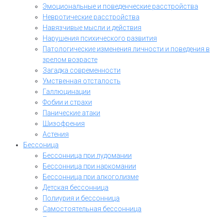
Эмоциональные и поведенческие расстройства
Невротические расстройства
Навязчивые мысли и действия
Нарушения психического развития
Патологические изменения личности и поведения в
зрелом возрасте
Загадка современности
Умственная отсталость
Галлюцинации
Фобии и страхи
Панические атаки
Шизофрения
Астения
Бессоница
Бессонница при лудомании
Бессонница при наркомании
Бессонница при алкоголизме
Детская бессонница
Полиурия и бессонница
Самостоятельная бессонница