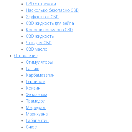
CBD от тревоги
Насколько безопасно CBD
Эффекты от CBD
CBD жидкость для вейпа
Конопляное масло CBD
CBD жидкость
Что дает CBD
CBD масло
Отравление
Стимуляторы
Гашиш
Карбамазепин
Героином
Кокаин
Феназепам
Трамадол
Мефедрон
Марихуана
Габапентин
Снюс