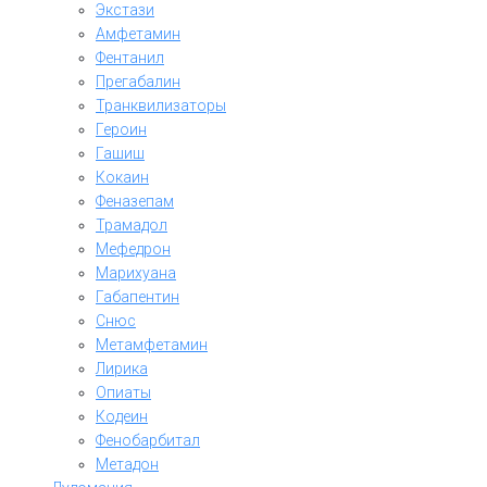
Экстази
Амфетамин
Фентанил
Прегабалин
Транквилизаторы
Героин
Гашиш
Кокаин
Феназепам
Трамадол
Мефедрон
Марихуана
Габапентин
Снюс
Метамфетамин
Лирика
Опиаты
Кодеин
Фенобарбитал
Метадон