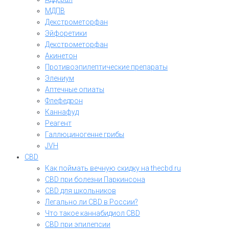
МДПВ
Декстрометорфан
Эйфоретики
Декстрометорфан
Акинетон
Противоэпилептические препараты
Элениум
Аптечные опиаты
Флефедрон
Каннафуд
Реагент
Галлюциногенне грибы
JVH
CBD
Как поймать вечную скидку на thecbd.ru
CBD при болезни Паркинсона
CBD для школьников
Легально ли CBD в России?
Что такое каннабидиол CBD
CBD при эпилепсии