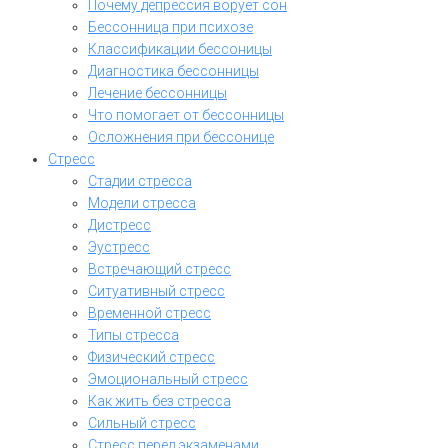
Почему депрессия ворует сон
Бессонница при психозе
Классификации бессоницы
Диагностика бессонницы
Лечение бессонницы
Что помогает от бессонницы
Осложнения при бессонице
Стресс
Стадии стресса
Модели стресса
Дистресс
Эустресс
Встречающий стресс
Ситуативный стресс
Временной стресс
Типы стресса
Физический стресс
Эмоциональный стресс
Как жить без стресса
Сильный стресс
Стресс перед экзаменами