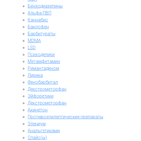
Бензодиазепины
Альфа-ПВП
Каннабис
Баклофен
Барбитураты
MDMA
LSD
Психоделики
Метамфетамин
Римантадином
Лирика
Фенобарбитал
Декстрометорфан
Эйфоретики
Декстрометорфан
Акинетон
Противоэпилептические препараты
Элениум
Анальгетиками
Спайс(ы)