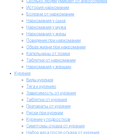
Сколько людей умирает от алкоголизма
История наркомании
Болезни от наркомании
Наркомания у сына
Наркомания у мужа
Наркомания у жены
Поведение при наркомании
Образ жизни при накромании
Капельницы от ломки
Таблетки от наркомании
Наркомания у женщин
Курение
Виды курения
Тяга к курению
Зависимость от курения
Таблетки от курения
Препараты от курения
Риски при курении
Курение у подростков
Симптомы отказа от курения
Набор веса после отказа от курения