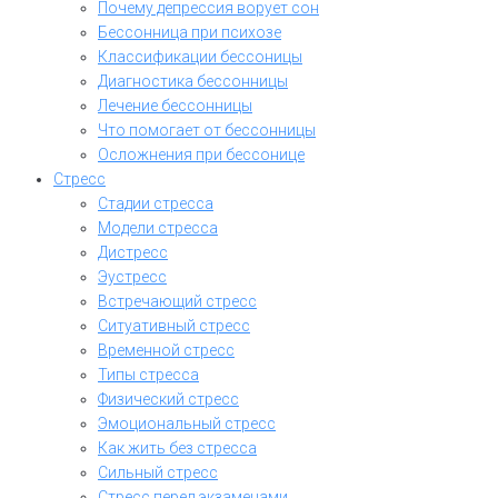
Почему депрессия ворует сон
Бессонница при психозе
Классификации бессоницы
Диагностика бессонницы
Лечение бессонницы
Что помогает от бессонницы
Осложнения при бессонице
Стресс
Стадии стресса
Модели стресса
Дистресс
Эустресс
Встречающий стресс
Ситуативный стресс
Временной стресс
Типы стресса
Физический стресс
Эмоциональный стресс
Как жить без стресса
Сильный стресс
Стресс перед экзаменами