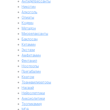
Антидепрессанты
Никотин
Алкоголь
Опиаты
Кодеин
Метадон
Миорелаксанты
Баклосан
Кетамин
Экстази
Амфетамин
Фентанил
Ноотропы
Прегабалин
Кратом
Транквилизаторы
Насвай
Нейролептики
Анксиолитики
Тропикамид
MDA