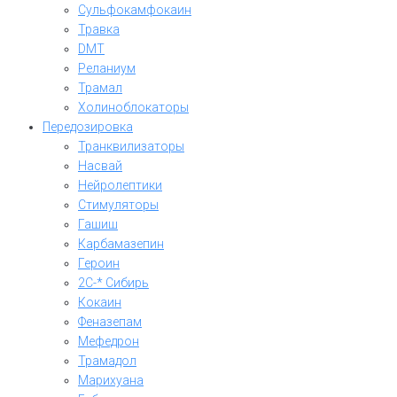
Сульфокамфокаин
Травка
DMT
Реланиум
Трамал
Холиноблокаторы
Передозировка
Транквилизаторы
Насвай
Нейролептики
Стимуляторы
Гашиш
Карбамазепин
Героин
2C-* Сибирь
Кокаин
Феназепам
Мефедрон
Трамадол
Марихуана