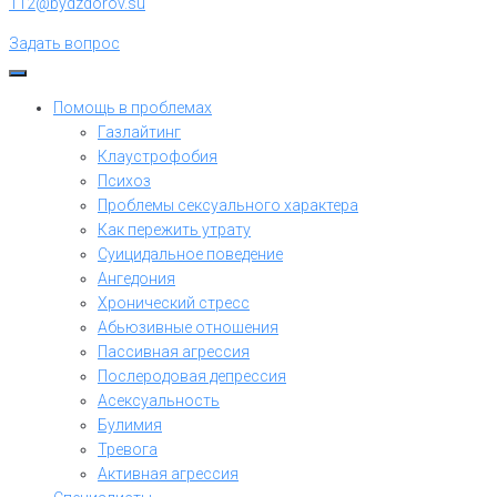
112@bydzdorov.su
Задать вопрос
Помощь в проблемах
Газлайтинг
Клаустрофобия
Психоз
Проблемы сексуального характера
Как пережить утрату
Суицидальное поведение
Ангедония
Хронический стресс
Абьюзивные отношения
Пассивная агрессия
Послеродовая депрессия
Асексуальность
Булимия
Тревога
Активная агрессия