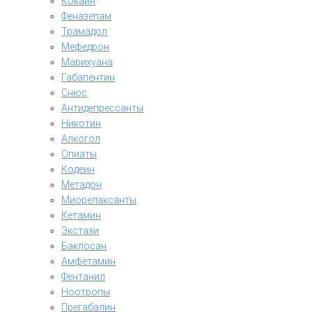
Кокаин
Феназепам
Трамадол
Мефедрон
Марихуана
Габапентин
Снюс
Антидепрессанты
Никотин
Алкогол
Опиаты
Кодеин
Метадон
Миорелаксанты
Кетамин
Экстази
Баклосан
Амфетамин
Фентанил
Ноотропы
Прегабалин