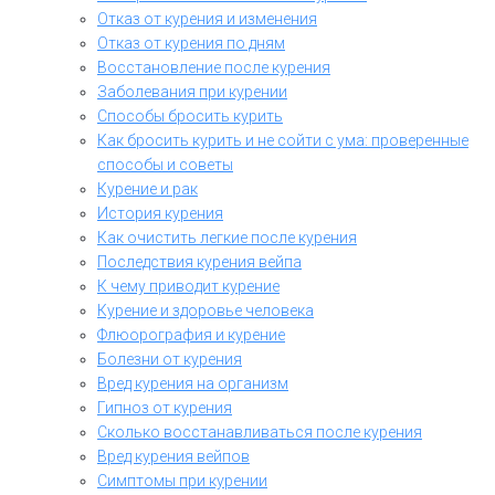
Отказ от курения и изменения
Отказ от курения по дням
Восстановление после курения
Заболевания при курении
Способы бросить курить
Как бросить курить и не сойти с ума: проверенные
способы и советы
Курение и рак
История курения
Как очистить легкие после курения
Последствия курения вейпа
К чему приводит курение
Курение и здоровье человека
Флюорография и курение
Болезни от курения
Вред курения на организм
Гипноз от курения
Сколько восстанавливаться после курения
Вред курения вейпов
Симптомы при курении