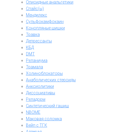
Опиоидные анальгетики
Спайс(ы)
Мендилекс
Сульфокамфокаин
Конопляные шишки
Травка
Депрессанты
КБД
DMT
Реланиума
Трамала
Холиноблокаторы
Анаболических стероиды
Анксиолитики
Диссоциативы
Реладорм
Синтетический гашиш
NBOME
Маковая соломка
Вейп с ТГК
Аддерал