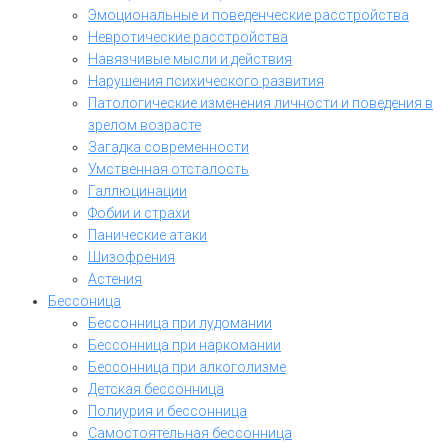
Эмоциональные и поведенческие расстройства
Невротические расстройства
Навязчивые мысли и действия
Нарушения психического развития
Патологические изменения личности и поведения в
зрелом возрасте
Загадка современности
Умственная отсталость
Галлюцинации
Фобии и страхи
Панические атаки
Шизофрения
Астения
Бессоница
Бессонница при лудомании
Бессонница при наркомании
Бессонница при алкоголизме
Детская бессонница
Полиурия и бессонница
Самостоятельная бессонница