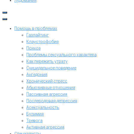
Лудомания
Помощь в проблемах
Газлайтинг
Клаустрофобия
Психоз
Проблемы сексуального характера
Как пережить утрату
Суицидальное поведение
Ангедония
Хронический стресс
Абьюзивные отношения
Пассивная агрессия
Послеродовая депрессия
Асексуальность
Булимия
Тревога
Активная агрессия
Специалисты