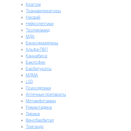
Кратом
Транквилизаторы
Насвай
Нейролептики
Тропикамид
МДА
Бензодиазепины
Альфа-ПВП
Каннабиса
Баклофен
Барбитураты
МДМА
LSD
Психоделики
Аптечные препараты
Метамфетамин
Римантадина
Лирика
Фенобарбитал
Тригандэ