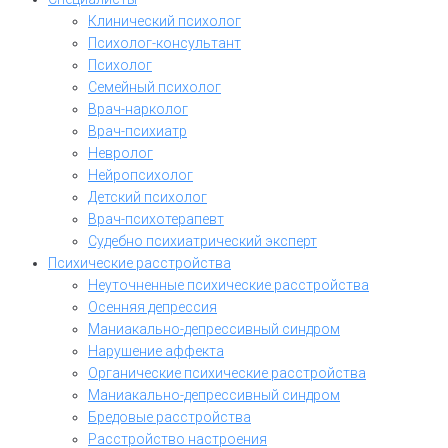
Клинический психолог
Психолог-консультант
Психолог
Семейный психолог
Врач-нарколог
Врач-психиатр
Невролог
Нейропсихолог
Детский психолог
Врач-психотерапевт
Судебно психиатрический эксперт
Психические расстройства
Неуточненные психические расстройства
Осенняя депрессия
Маниакально-депрессивный синдром
Нарушение аффекта
Органические психические расстройства
Маниакально-депрессивный синдром
Бредовые расстройства
Расстройство настроения