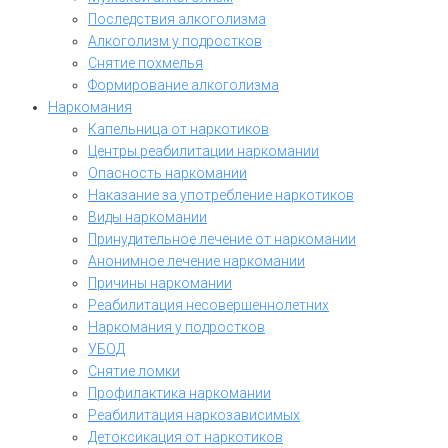
Последствия алкоголизма
Алкоголизм у подростков
Снятие похмелья
Формирование алкоголизма
Наркомания
Капельница от наркотиков
Центры реабилитации наркомании
Опасность наркомании
Наказание за употребление наркотиков
Виды наркомании
Принудительное лечение от наркомании
Анонимное лечение наркомании
Причины наркомании
Реабилитация несовершеннолетних
Наркомания у подростков
УБОД
Снятие ломки
Профилактика наркомании
Реабилитация наркозависимых
Детоксикация от наркотиков