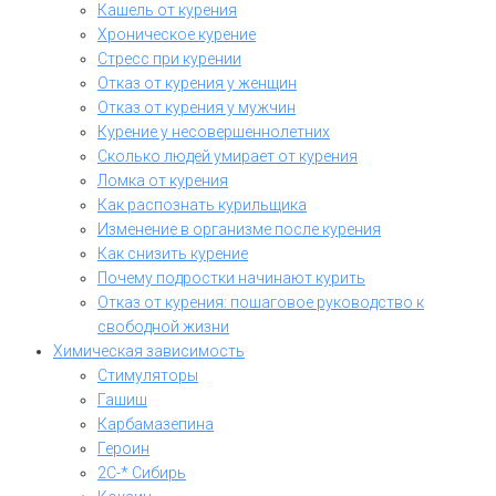
Кашель от курения
Хроническое курение
Стресс при курении
Отказ от курения у женщин
Отказ от курения у мужчин
Курение у несовершеннолетних
Сколько людей умирает от курения
Ломка от курения
Как распознать курильщика
Изменение в организме после курения
Как снизить курение
Почему подростки начинают курить
Отказ от курения: пошаговое руководство к
свободной жизни
Химическая зависимость
Стимуляторы
Гашиш
Карбамазепина
Героин
2C-* Сибирь