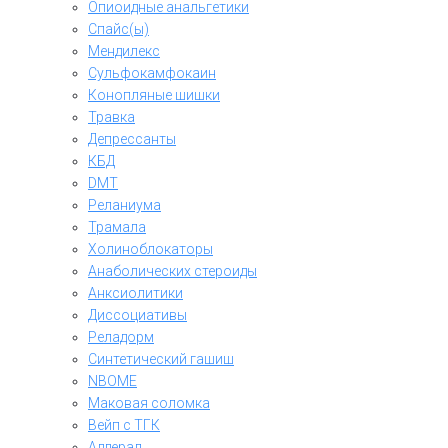
Опиоидные анальгетики
Спайс(ы)
Мендилекс
Сульфокамфокаин
Конопляные шишки
Травка
Депрессанты
КБД
DMT
Реланиума
Трамала
Холиноблокаторы
Анаболических стероиды
Анксиолитики
Диссоциативы
Реладорм
Синтетический гашиш
NBOME
Маковая соломка
Вейп с ТГК
Аддерал