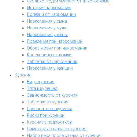
Сколько людей умирает от алкоголизма
История наркомании
Болезни от наркомании
Наркомания у сына
Наркомания у мужа
Наркомания у жены
Поведение при наркомании
Образ жизни при накромании
Капельницы от ломки
Таблетки от наркомании
Наркомания у женщин
Курение
Виды курения
Тяга к курению
Зависимость от курения
Таблетки от курения
Препараты от курения
Риски при курении
Курение у подростков
Симптомы отказа от курения
Набор веса после отказа от курения