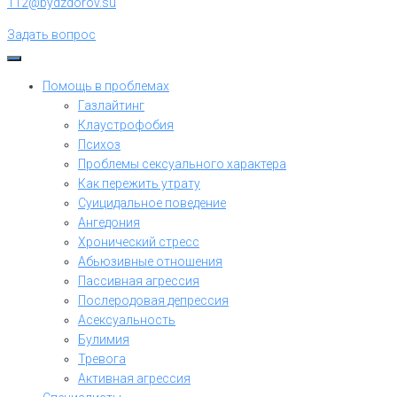
112@bydzdorov.su
Задать вопрос
Помощь в проблемах
Газлайтинг
Клаустрофобия
Психоз
Проблемы сексуального характера
Как пережить утрату
Суицидальное поведение
Ангедония
Хронический стресс
Абьюзивные отношения
Пассивная агрессия
Послеродовая депрессия
Асексуальность
Булимия
Тревога
Активная агрессия