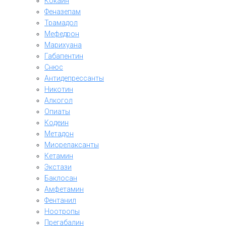
Кокаин
Феназепам
Трамадол
Мефедрон
Марихуана
Габапентин
Снюс
Антидепрессанты
Никотин
Алкогол
Опиаты
Кодеин
Метадон
Миорелаксанты
Кетамин
Экстази
Баклосан
Амфетамин
Фентанил
Ноотропы
Прегабалин