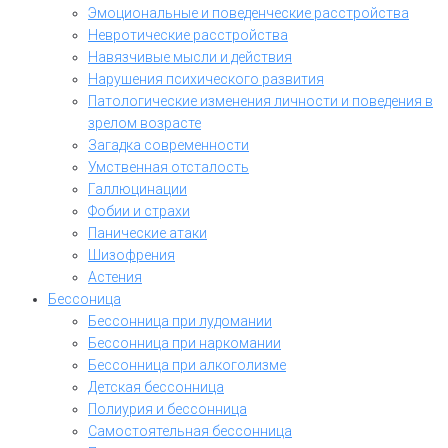
Эмоциональные и поведенческие расстройства
Невротические расстройства
Навязчивые мысли и действия
Нарушения психического развития
Патологические изменения личности и поведения в
зрелом возрасте
Загадка современности
Умственная отсталость
Галлюцинации
Фобии и страхи
Панические атаки
Шизофрения
Астения
Бессоница
Бессонница при лудомании
Бессонница при наркомании
Бессонница при алкоголизме
Детская бессонница
Полиурия и бессонница
Самостоятельная бессонница