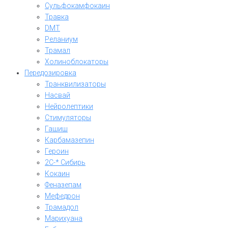
Сульфокамфокаин
Травка
DMT
Реланиум
Трамал
Холиноблокаторы
Передозировка
Транквилизаторы
Насвай
Нейролептики
Стимуляторы
Гашиш
Карбамазепин
Героин
2C-* Сибирь
Кокаин
Феназепам
Мефедрон
Трамадол
Марихуана