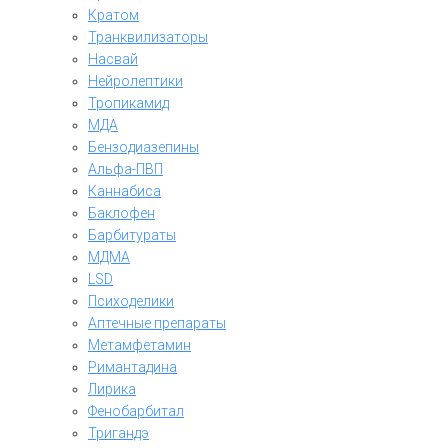
Кратом
Транквилизаторы
Насвай
Нейролептики
Тропикамид
МДА
Бензодиазепины
Альфа-ПВП
Каннабиса
Баклофен
Барбитураты
МДМА
LSD
Психоделики
Аптечные препараты
Метамфетамин
Римантадина
Лирика
Фенобарбитал
Тригандэ