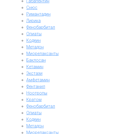
Габапентин
Снюс
Римантадин
Лирика
Фенобарбитал
Опиаты
Кодеин
Метадон
Миорелаксанты
Баклосан
Кетамин
Экстази
Амфетамин
Фентанил
Ноотропы
Кратом
Фенобарбитал
Опиаты
Кодеин
Метадон
Миорелаксанты