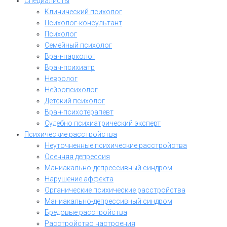
Специалисты
Клинический психолог
Психолог-консультант
Психолог
Семейный психолог
Врач-нарколог
Врач-психиатр
Невролог
Нейропсихолог
Детский психолог
Врач-психотерапевт
Судебно психиатрический эксперт
Психические расстройства
Неуточненные психические расстройства
Осенняя депрессия
Маниакально-депрессивный синдром
Нарушение аффекта
Органические психические расстройства
Маниакально-депрессивный синдром
Бредовые расстройства
Расстройство настроения