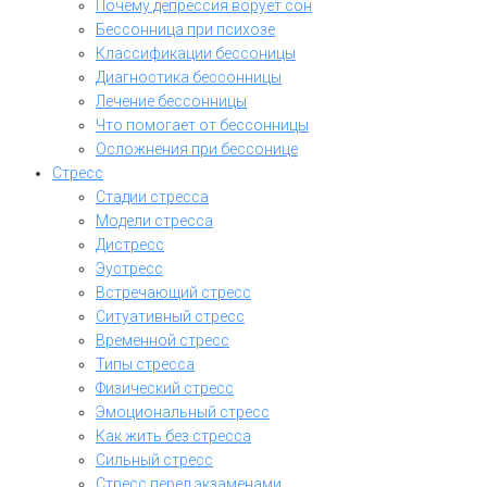
Почему депрессия ворует сон
Бессонница при психозе
Классификации бессоницы
Диагностика бессонницы
Лечение бессонницы
Что помогает от бессонницы
Осложнения при бессонице
Стресс
Стадии стресса
Модели стресса
Дистресс
Эустресс
Встречающий стресс
Ситуативный стресс
Временной стресс
Типы стресса
Физический стресс
Эмоциональный стресс
Как жить без стресса
Сильный стресс
Стресс перед экзаменами