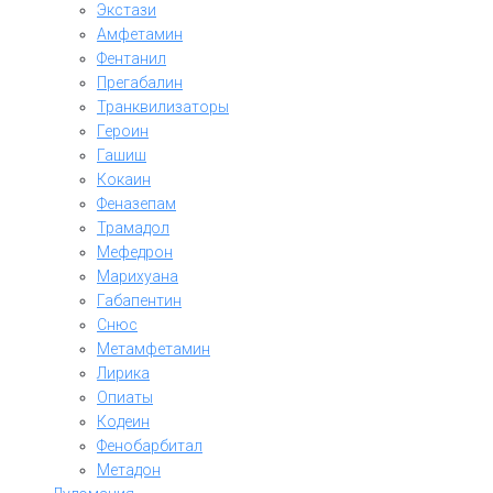
Экстази
Амфетамин
Фентанил
Прегабалин
Транквилизаторы
Героин
Гашиш
Кокаин
Феназепам
Трамадол
Мефедрон
Марихуана
Габапентин
Снюс
Метамфетамин
Лирика
Опиаты
Кодеин
Фенобарбитал
Метадон