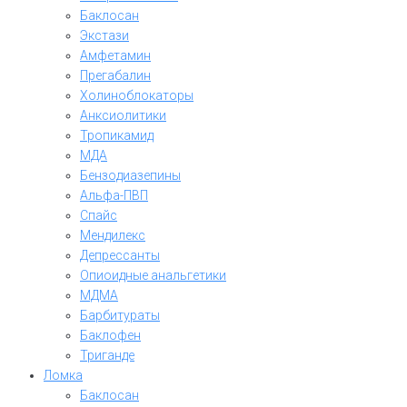
Баклосан
Экстази
Амфетамин
Прегабалин
Холиноблокаторы
Анксиолитики
Тропикамид
МДА
Бензодиазепины
Альфа-ПВП
Спайс
Мендилекс
Депрессанты
Опиоидные анальгетики
МДМА
Барбитураты
Баклофен
Триганде
Ломка
Баклосан