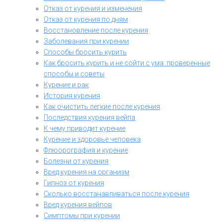
Отказ от курения и изменения
Отказ от курения по дням
Восстановление после курения
Заболевания при курении
Способы бросить курить
Как бросить курить и не сойти с ума: проверенные
способы и советы
Курение и рак
История курения
Как очистить легкие после курения
Последствия курения вейпа
К чему приводит курение
Курение и здоровье человека
Флюорография и курение
Болезни от курения
Вред курения на организм
Гипноз от курения
Сколько восстанавливаться после курения
Вред курения вейпов
Симптомы при курении