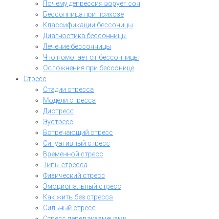
Почему депрессия ворует сон
Бессонница при психозе
Классификации бессоницы
Диагностика бессонницы
Лечение бессонницы
Что помогает от бессонницы
Осложнения при бессонице
Стресс
Стадии стресса
Модели стресса
Дистресс
Эустресс
Встречающий стресс
Ситуативный стресс
Временной стресс
Типы стресса
Физический стресс
Эмоциональный стресс
Как жить без стресса
Сильный стресс
Стресс перед экзаменами