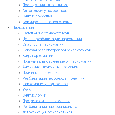
Последствия алкоголизма
Алкоголизм у подростков
Снятие похмелья
Формирование алкоголизма
Наркомания
Капельница от наркотиков
Центры реабилитации наркомании
Опасность наркомании
Наказание за употребление наркотиков
Виды наркомании
Принудительное лечение от наркомании
Анонимное лечение наркомании
Причины наркомании
Реабилитация несовершеннолетних
Наркомания у подростков
УБОД
Снятие ломки
Профилактика наркомании
Реабилитация наркозависимых
Детоксикация от наркотиков