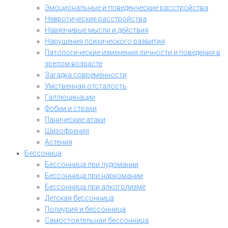
Эмоциональные и поведенческие расстройства
Невротические расстройства
Навязчивые мысли и действия
Нарушения психического развития
Патологические изменения личности и поведения в
зрелом возрасте
Загадка современности
Умственная отсталость
Галлюцинации
Фобии и страхи
Панические атаки
Шизофрения
Астения
Бессоница
Бессонница при лудомании
Бессонница при наркомании
Бессонница при алкоголизме
Детская бессонница
Полиурия и бессонница
Самостоятельная бессонница