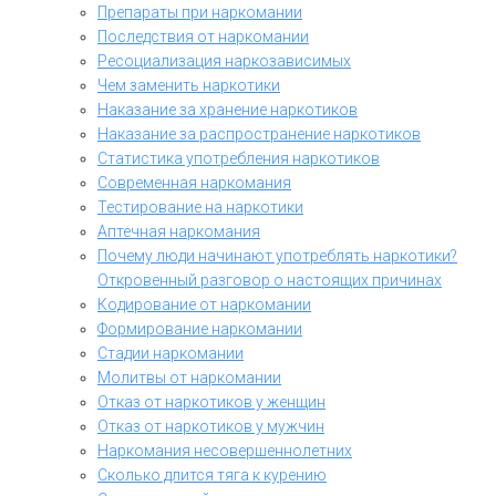
Препараты при наркомании
Последствия от наркомании
Ресоциализация наркозависимых
Чем заменить наркотики
Наказание за хранение наркотиков
Наказание за распространение наркотиков
Статистика употребления наркотиков
Современная наркомания
Тестирование на наркотики
Аптечная наркомания
Почему люди начинают употреблять наркотики?
Откровенный разговор о настоящих причинах
Кодирование от наркомании
Формирование наркомании
Стадии наркомании
Молитвы от наркомании
Отказ от наркотиков у женщин
Отказ от наркотиков у мужчин
Наркомания несовершеннолетних
Сколько длится тяга к курению