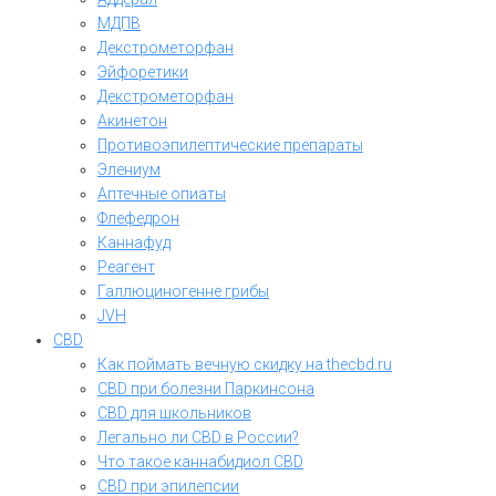
МДПВ
Декстрометорфан
Эйфоретики
Декстрометорфан
Акинетон
Противоэпилептические препараты
Элениум
Аптечные опиаты
Флефедрон
Каннафуд
Реагент
Галлюциногенне грибы
JVH
CBD
Как поймать вечную скидку на thecbd.ru
CBD при болезни Паркинсона
CBD для школьников
Легально ли CBD в России?
Что такое каннабидиол CBD
CBD при эпилепсии