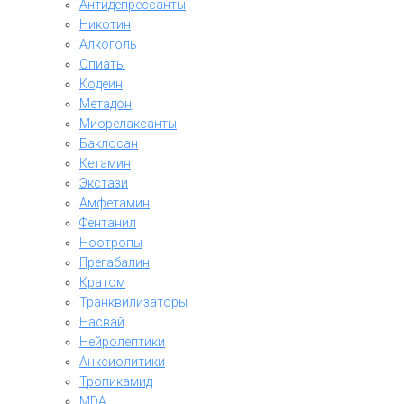
Антидепрессанты
Никотин
Алкоголь
Опиаты
Кодеин
Метадон
Миорелаксанты
Баклосан
Кетамин
Экстази
Амфетамин
Фентанил
Ноотропы
Прегабалин
Кратом
Транквилизаторы
Насвай
Нейролептики
Анксиолитики
Тропикамид
MDA