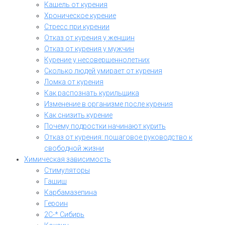
Кашель от курения
Хроническое курение
Стресс при курении
Отказ от курения у женщин
Отказ от курения у мужчин
Курение у несовершеннолетних
Сколько людей умирает от курения
Ломка от курения
Как распознать курильщика
Изменение в организме после курения
Как снизить курение
Почему подростки начинают курить
Отказ от курения: пошаговое руководство к
свободной жизни
Химическая зависимость
Стимуляторы
Гашиш
Карбамазепина
Героин
2C-* Сибирь