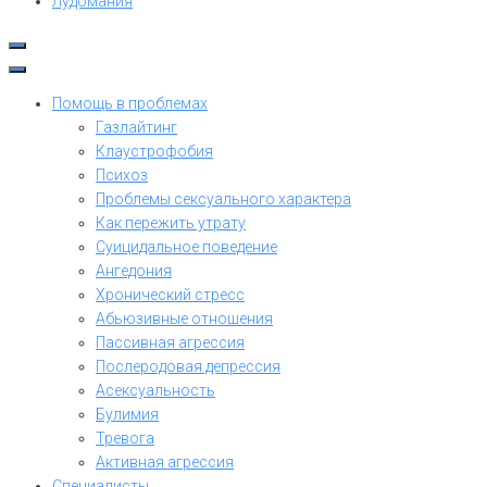
Лудомания
Помощь в проблемах
Газлайтинг
Клаустрофобия
Психоз
Проблемы сексуального характера
Как пережить утрату
Суицидальное поведение
Ангедония
Хронический стресс
Абьюзивные отношения
Пассивная агрессия
Послеродовая депрессия
Асексуальность
Булимия
Тревога
Активная агрессия
Специалисты