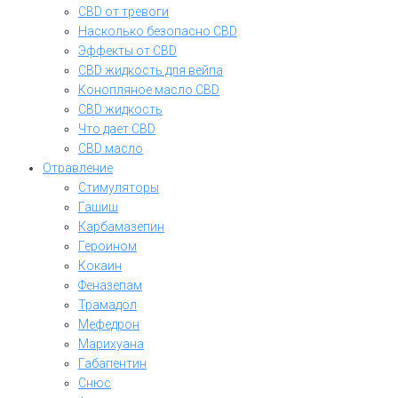
CBD от тревоги
Насколько безопасно CBD
Эффекты от CBD
CBD жидкость для вейпа
Конопляное масло CBD
CBD жидкость
Что дает CBD
CBD масло
Отравление
Стимуляторы
Гашиш
Карбамазепин
Героином
Кокаин
Феназепам
Трамадол
Мефедрон
Марихуана
Габапентин
Снюс