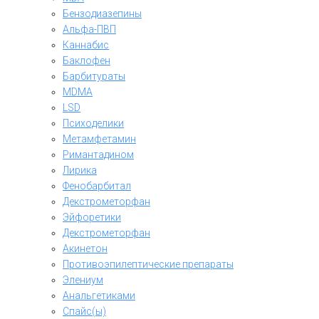
Бензодиазепины
Альфа-ПВП
Каннабис
Баклофен
Барбитураты
MDMA
LSD
Психоделики
Метамфетамин
Римантадином
Лирика
Фенобарбитал
Декстрометорфан
Эйфоретики
Декстрометорфан
Акинетон
Противоэпилептические препараты
Элениум
Анальгетиками
Спайс(ы)