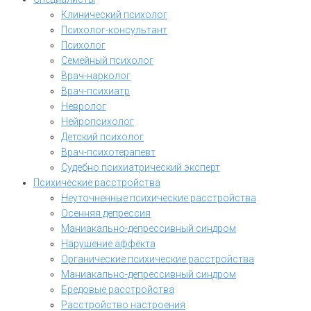
Клинический психолог
Психолог-консультант
Психолог
Семейный психолог
Врач-нарколог
Врач-психиатр
Невролог
Нейропсихолог
Детский психолог
Врач-психотерапевт
Судебно психиатрический эксперт
Психические расстройства
Неуточненные психические расстройства
Осенняя депрессия
Маниакально-депрессивный синдром
Нарушение аффекта
Органические психические расстройства
Маниакально-депрессивный синдром
Бредовые расстройства
Расстройство настроения