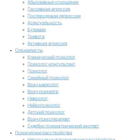
Абьюзивные отношения
Пассивная агрессия
Послеродовая депрессия
Асексуальность
Булимия
Тревога
Активная агрессия
Специалисты
Клинический психолог
Психолог-консультант
Психолог
Семейный психолог
Врач-нарколог
Врач-психиатр
Невролог
Нейропсихолог
Детский психолог
Врач-психотерапевт
Судебно психиатрический эксперт
Психические расстройства
Неуточненные психические расстройства