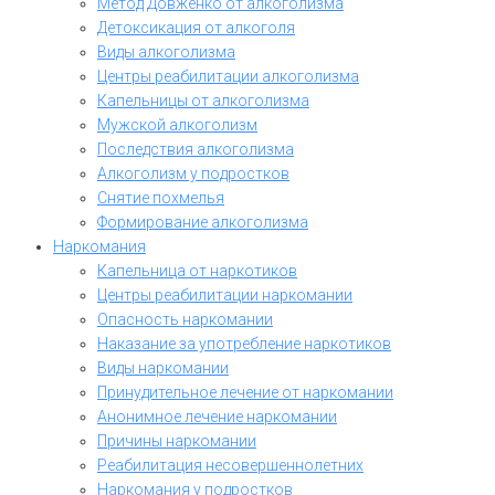
Метод Довженко от алкоголизма
Детоксикация от алкоголя
Виды алкоголизма
Центры реабилитации алкоголизма
Капельницы от алкоголизма
Мужской алкоголизм
Последствия алкоголизма
Алкоголизм у подростков
Снятие похмелья
Формирование алкоголизма
Наркомания
Капельница от наркотиков
Центры реабилитации наркомании
Опасность наркомании
Наказание за употребление наркотиков
Виды наркомании
Принудительное лечение от наркомании
Анонимное лечение наркомании
Причины наркомании
Реабилитация несовершеннолетних
Наркомания у подростков