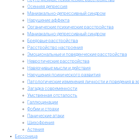
Осенняя депрессия
Маниакально-депрессивный синдром
Нарушение аффекта
Органические психические расстройства
Маниакально-депрессивный синдром
Бредовые расстройства
Расстройство настроения
Эмоциональные и поведенческие расстройства
Невротические расстройства
Навязчивые мысли и действия
Нарушения психического развития
Патологические изменения личности и поведения в з
Загадка современности
Умственная отсталость
Галлюцинации
Фобии и страхи
Панические атаки
Шизофрения
Астения
Бессоница