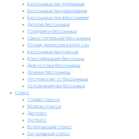
Бессонница при лудомании
Бессонница при наркомании
Бессонница при алкоголизме
Детская бессонница
Полиурия и бессонница
Самостоятельная бессонница
Почему депрессия ворует сон
Бессонница при психозе
Классификации бессоницы
Диагностика бессонницы
Лечение бессонницы
Что помогает от бессонницы
Осложнения при бессонице
Стресс
Стадии стресса
Модели стресса
Дистресс
Эустресс
Встречающий стресс
Ситуативный стресс