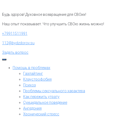
Перейти
к
Будь здоров! Духовное возвращение для СВОих!
контенту
Наш опыт показывает. Что улучшить СВОю жизнь можно!
+79911511991
112@bydzdorov.su
Задать вопрос
Помощь в проблемах
Газлайтинг
Клаустрофобия
Психоз
Проблемы сексуального характера
Как пережить утрату
Суицидальное поведение
Ангедония
Хронический стресс