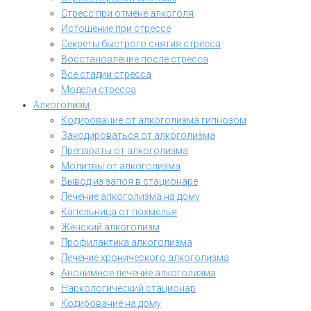
Стресс при отмене алкоголя
Истощение при стрессе
Секреты быстрого снятия стресса
Восстановление после стресса
Все стадии стресса
Модели стресса
Алкоголизм
Кодирование от алкоголизма гипнозом
Закодироваться от алкоголизма
Препараты от алкоголизма
Молитвы от алкоголизма
Вывод из запоя в стационаре
Лечение алкоголизма на дому
Капельница от похмелья
Женский алкоголизм
Профилактика алкоголизма
Лечение хронического алкоголизма
Анонимное лечение алкоголизма
Наркологический стационар
Кодирование на дому