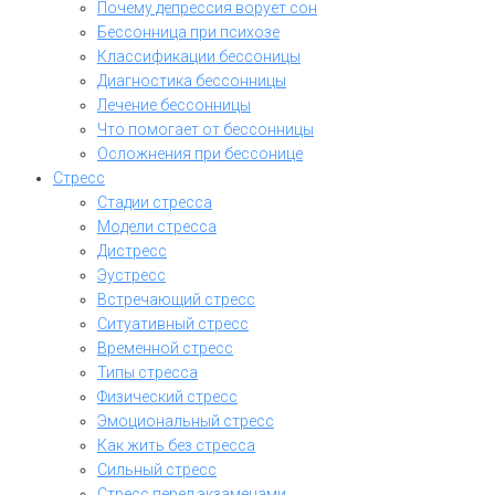
Почему депрессия ворует сон
Бессонница при психозе
Классификации бессоницы
Диагностика бессонницы
Лечение бессонницы
Что помогает от бессонницы
Осложнения при бессонице
Стресс
Стадии стресса
Модели стресса
Дистресс
Эустресс
Встречающий стресс
Ситуативный стресс
Временной стресс
Типы стресса
Физический стресс
Эмоциональный стресс
Как жить без стресса
Сильный стресс
Стресс перед экзаменами