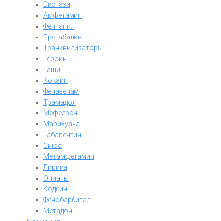
Экстази
Амфетамин
Фентанил
Прегабалин
Транквилизаторы
Героин
Гашиш
Кокаин
Феназепам
Трамадол
Мефедрон
Марихуана
Габапентин
Снюс
Метамфетамин
Лирика
Опиаты
Кодеин
Фенобарбитал
Метадон