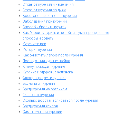
Отказ от курения и изменения
Отказ от курения по дням
Восстановление после курения
Заболевания при курении
Способы бросить курить
Как бросить курить и не сойти с ума: проверенные
способы и советы
Курение и рак
История курения
Как очистить легкие после курения
Последствия курения вейпа
К чему приводит курение
Курение и здоровье человека
Флюорография и курение
Болезни от курения
Вред курения на организм
Гипноз от курения
Сколько восстанавливаться после курения
Вред курения вейпов
Симптомы при курении