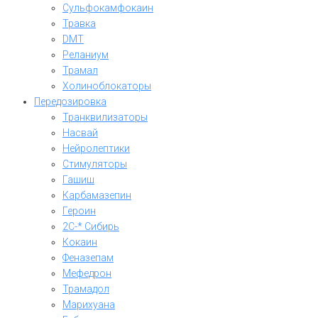
Сульфокамфокаин
Травка
DMT
Реланиум
Трамал
Холиноблокаторы
Передозировка
Транквилизаторы
Насвай
Нейролептики
Стимуляторы
Гашиш
Карбамазепин
Героин
2C-* Сибирь
Кокаин
Феназепам
Мефедрон
Трамадол
Марихуана