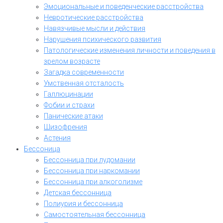
Эмоциональные и поведенческие расстройства
Невротические расстройства
Навязчивые мысли и действия
Нарушения психического развития
Патологические изменения личности и поведения в
зрелом возрасте
Загадка современности
Умственная отсталость
Галлюцинации
Фобии и страхи
Панические атаки
Шизофрения
Астения
Бессоница
Бессонница при лудомании
Бессонница при наркомании
Бессонница при алкоголизме
Детская бессонница
Полиурия и бессонница
Самостоятельная бессонница