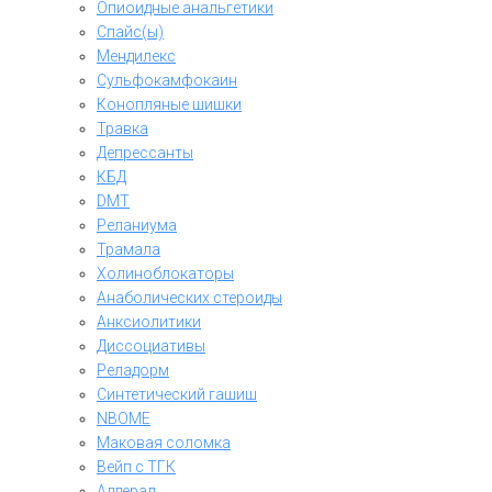
Опиоидные анальгетики
Спайс(ы)
Мендилекс
Сульфокамфокаин
Конопляные шишки
Травка
Депрессанты
КБД
DMT
Реланиума
Трамала
Холиноблокаторы
Анаболических стероиды
Анксиолитики
Диссоциативы
Реладорм
Синтетический гашиш
NBOME
Маковая соломка
Вейп с ТГК
Аддерал