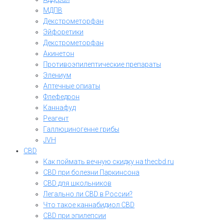
МДПВ
Декстрометорфан
Эйфоретики
Декстрометорфан
Акинетон
Противоэпилептические препараты
Элениум
Аптечные опиаты
Флефедрон
Каннафуд
Реагент
Галлюциногенне грибы
JVH
CBD
Как поймать вечную скидку на thecbd.ru
CBD при болезни Паркинсона
CBD для школьников
Легально ли CBD в России?
Что такое каннабидиол CBD
CBD при эпилепсии