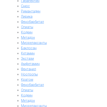
Габапентин
Снюс
Римантадин
Лирика
Фенобарбитал
Опиаты
Кодеин
Метадон
Миорелаксанты
Баклосан
Кетамин
Экстази
Амфетамин
Фентанил
Ноотропы
Кратом
Фенобарбитал
Опиаты
Кодеин
Метадон
Миорелаксанты