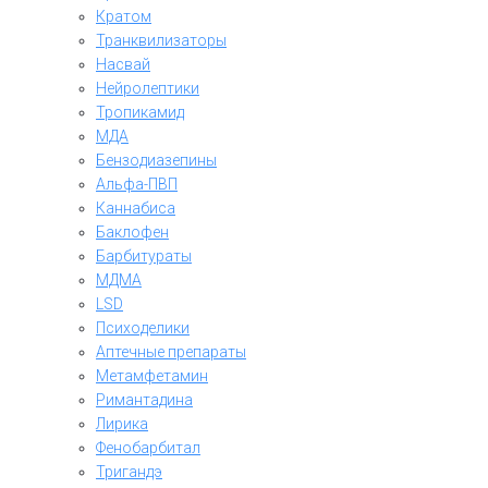
Кратом
Транквилизаторы
Насвай
Нейролептики
Тропикамид
МДА
Бензодиазепины
Альфа-ПВП
Каннабиса
Баклофен
Барбитураты
МДМА
LSD
Психоделики
Аптечные препараты
Метамфетамин
Римантадина
Лирика
Фенобарбитал
Тригандэ