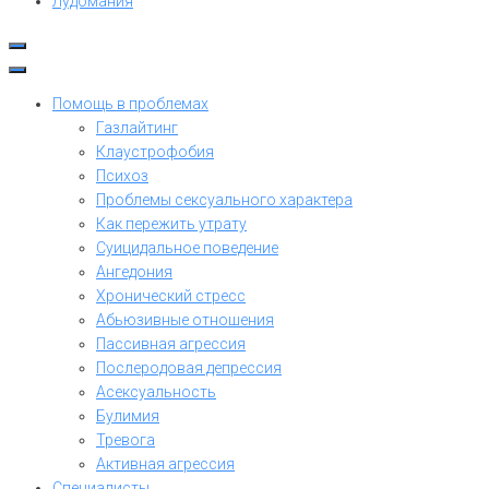
Лудомания
Помощь в проблемах
Газлайтинг
Клаустрофобия
Психоз
Проблемы сексуального характера
Как пережить утрату
Суицидальное поведение
Ангедония
Хронический стресс
Абьюзивные отношения
Пассивная агрессия
Послеродовая депрессия
Асексуальность
Булимия
Тревога
Активная агрессия
Специалисты