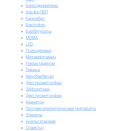
Бензодиазепины
Альфа-ПВП
Каннабис
Баклофен
Барбитураты
MDMA
LSD
Психоделики
Метамфетамин
Римантадином
Лирика
Фенобарбитал
Декстрометорфан
Эйфоретики
Декстрометорфан
Акинетон
Противоэпилептические препараты
Элениум
Анальгетиками
Спайс(ы)