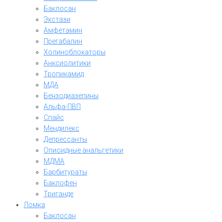
Баклосан
Экстази
Амфетамин
Прегабалин
Холиноблокаторы
Анксиолитики
Тропикамид
МДА
Бензодиазепины
Альфа-ПВП
Спайс
Мендилекс
Депрессанты
Опиоидные анальгетики
МДМА
Барбитураты
Баклофен
Триганде
Ломка
Баклосан