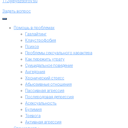
112@bydzdorov.su
Задать вопрос
Помощь в проблемах
Газлайтинг
Клаустрофобия
Психоз
Проблемы сексуального характера
Как пережить утрату
Суицидальное поведение
Ангедония
Хронический стресс
Абьюзивные отношения
Пассивная агрессия
Послеродовая депрессия
Асексуальность
Булимия
Тревога
Активная агрессия