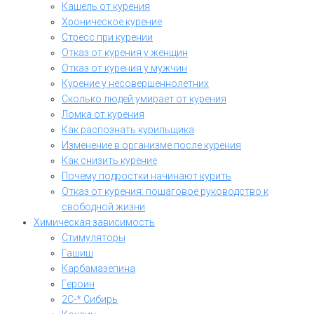
Кашель от курения
Хроническое курение
Стресс при курении
Отказ от курения у женщин
Отказ от курения у мужчин
Курение у несовершеннолетних
Сколько людей умирает от курения
Ломка от курения
Как распознать курильщика
Изменение в организме после курения
Как снизить курение
Почему подростки начинают курить
Отказ от курения: пошаговое руководство к
свободной жизни
Химическая зависимость
Стимуляторы
Гашиш
Карбамазепина
Героин
2C-* Сибирь