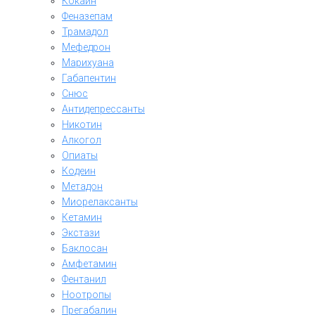
Кокаин
Феназепам
Трамадол
Мефедрон
Марихуана
Габапентин
Снюс
Антидепрессанты
Никотин
Алкогол
Опиаты
Кодеин
Метадон
Миорелаксанты
Кетамин
Экстази
Баклосан
Амфетамин
Фентанил
Ноотропы
Прегабалин