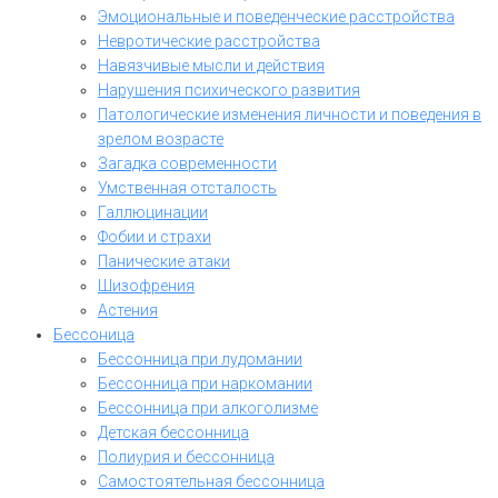
Эмоциональные и поведенческие расстройства
Невротические расстройства
Навязчивые мысли и действия
Нарушения психического развития
Патологические изменения личности и поведения в
зрелом возрасте
Загадка современности
Умственная отсталость
Галлюцинации
Фобии и страхи
Панические атаки
Шизофрения
Астения
Бессоница
Бессонница при лудомании
Бессонница при наркомании
Бессонница при алкоголизме
Детская бессонница
Полиурия и бессонница
Самостоятельная бессонница