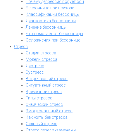
Почему депрессия ворует сон
Бессонница при психозе
Классификации бессоницы
Диагностика бессонницы
Лечение бессонницы
Что помогает от бессонницы
Осложнения при бессонице
Стресс
Стадии стресса
Модели стресса
Дистресс
Эустресс
Встречающий стресс
Ситуативный стресс
Временной стресс
Типы стресса
Физический стресс
Эмоциональный стресс
Как жить без стресса
Сильный стресс
Стресс перед экзаменами