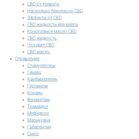
CBD от тревоги
Насколько безопасно CBD
Эффекты от CBD
CBD жидкость для вейпа
Конопляное масло CBD
CBD жидкость
Что дает CBD
CBD масло
Отравление
Стимуляторы
Гашиш
Карбамазепин
Героином
Кокаин
Феназепам
Трамадол
Мефедрон
Марихуана
Габапентин
Снюс