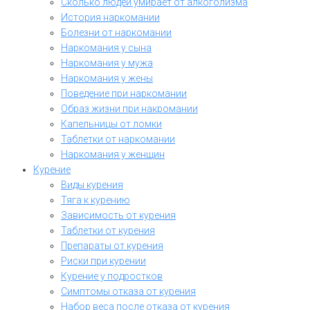
Сколько людей умирает от алкоголизма
История наркомании
Болезни от наркомании
Наркомания у сына
Наркомания у мужа
Наркомания у жены
Поведение при наркомании
Образ жизни при накромании
Капельницы от ломки
Таблетки от наркомании
Наркомания у женщин
Курение
Виды курения
Тяга к курению
Зависимость от курения
Таблетки от курения
Препараты от курения
Риски при курении
Курение у подростков
Симптомы отказа от курения
Набор веса после отказа от курения