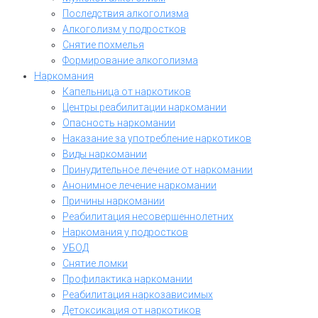
Последствия алкоголизма
Алкоголизм у подростков
Снятие похмелья
Формирование алкоголизма
Наркомания
Капельница от наркотиков
Центры реабилитации наркомании
Опасность наркомании
Наказание за употребление наркотиков
Виды наркомании
Принудительное лечение от наркомании
Анонимное лечение наркомании
Причины наркомании
Реабилитация несовершеннолетних
Наркомания у подростков
УБОД
Снятие ломки
Профилактика наркомании
Реабилитация наркозависимых
Детоксикация от наркотиков