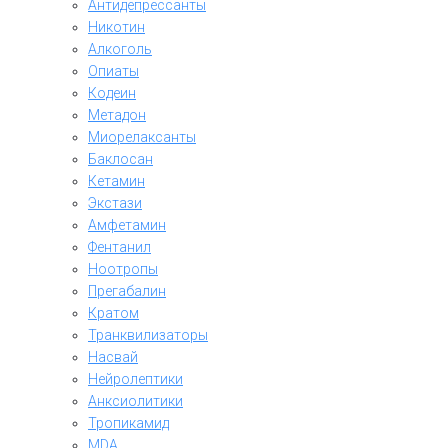
Антидепрессанты
Никотин
Алкоголь
Опиаты
Кодеин
Метадон
Миорелаксанты
Баклосан
Кетамин
Экстази
Амфетамин
Фентанил
Ноотропы
Прегабалин
Кратом
Транквилизаторы
Насвай
Нейролептики
Анксиолитики
Тропикамид
MDA