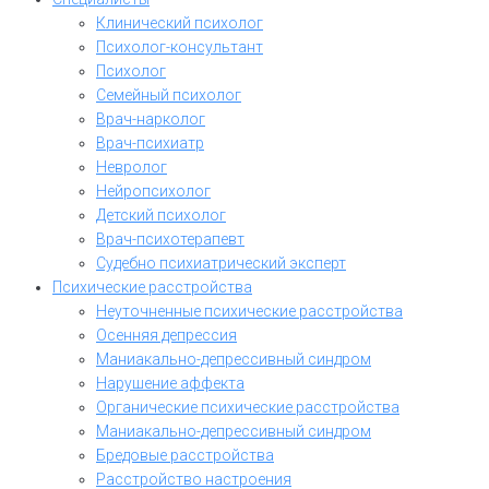
Клинический психолог
Психолог-консультант
Психолог
Семейный психолог
Врач-нарколог
Врач-психиатр
Невролог
Нейропсихолог
Детский психолог
Врач-психотерапевт
Судебно психиатрический эксперт
Психические расстройства
Неуточненные психические расстройства
Осенняя депрессия
Маниакально-депрессивный синдром
Нарушение аффекта
Органические психические расстройства
Маниакально-депрессивный синдром
Бредовые расстройства
Расстройство настроения