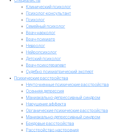
Специалисты
Клинический психолог
Психолог-консультант
Психолог
Семейный психолог
Врач-нарколог
Врач-психиатр
Невролог
Нейропсихолог
Детский психолог
Врач-психотерапевт
Судебно психиатрический эксперт
Психические расстройства
Неуточненные психические расстройства
Осенняя депрессия
Маниакально-депрессивный синдром
Нарушение аффекта
Органические психические расстройства
Маниакально-депрессивный синдром
Бредовые расстройства
Расстройство настроения