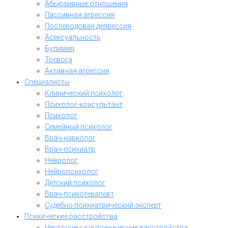
Абьюзивные отношения
Пассивная агрессия
Послеродовая депрессия
Асексуальность
Булимия
Тревога
Активная агрессия
Специалисты
Клинический психолог
Психолог-консультант
Психолог
Семейный психолог
Врач-нарколог
Врач-психиатр
Невролог
Нейропсихолог
Детский психолог
Врач-психотерапевт
Судебно психиатрический эксперт
Психические расстройства
Неуточненные психические расстройства