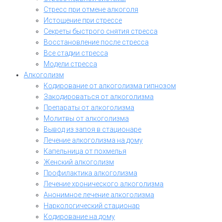
Стресс при отмене алкоголя
Истощение при стрессе
Секреты быстрого снятия стресса
Восстановление после стресса
Все стадии стресса
Модели стресса
Алкоголизм
Кодирование от алкоголизма гипнозом
Закодироваться от алкоголизма
Препараты от алкоголизма
Молитвы от алкоголизма
Вывод из запоя в стационаре
Лечение алкоголизма на дому
Капельница от похмелья
Женский алкоголизм
Профилактика алкоголизма
Лечение хронического алкоголизма
Анонимное лечение алкоголизма
Наркологический стационар
Кодирование на дому