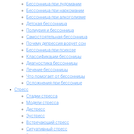
Бессонница при лудомании
Бессонница при наркомании
Бессонница при алкоголизме
Детская бессонница
Полиурия и бессонница
Самостоятельная бессонница
Почему депрессия ворует сон
Бессонница при психозе
Классификации бессоницы
Диагностика бессонницы
Лечение бессонницы
Что помогает от бессонницы
Осложнения при бессонице
Стресс
Стадии стресса
Модели стресса
Дистресс
Эустресс
Встречающий стресс
Ситуативный стресс