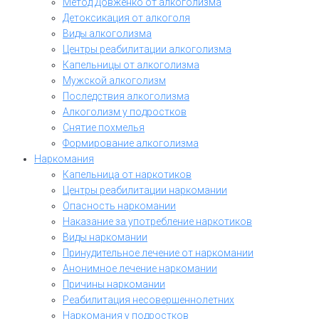
Метод Довженко от алкоголизма
Детоксикация от алкоголя
Виды алкоголизма
Центры реабилитации алкоголизма
Капельницы от алкоголизма
Мужской алкоголизм
Последствия алкоголизма
Алкоголизм у подростков
Снятие похмелья
Формирование алкоголизма
Наркомания
Капельница от наркотиков
Центры реабилитации наркомании
Опасность наркомании
Наказание за употребление наркотиков
Виды наркомании
Принудительное лечение от наркомании
Анонимное лечение наркомании
Причины наркомании
Реабилитация несовершеннолетних
Наркомания у подростков