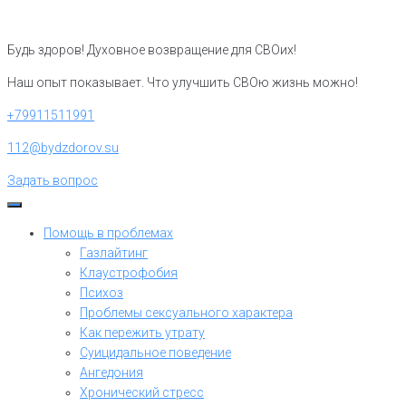
Перейти
к
Будь здоров! Духовное возвращение для СВОих!
контенту
Наш опыт показывает. Что улучшить СВОю жизнь можно!
+79911511991
112@bydzdorov.su
Задать вопрос
Помощь в проблемах
Газлайтинг
Клаустрофобия
Психоз
Проблемы сексуального характера
Как пережить утрату
Суицидальное поведение
Ангедония
Хронический стресс