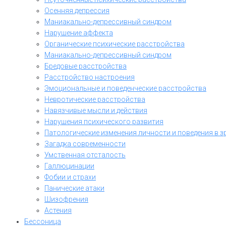
Осенняя депрессия
Маниакально-депрессивный синдром
Нарушение аффекта
Органические психические расстройства
Маниакально-депрессивный синдром
Бредовые расстройства
Расстройство настроения
Эмоциональные и поведенческие расстройства
Невротические расстройства
Навязчивые мысли и действия
Нарушения психического развития
Патологические изменения личности и поведения в з
Загадка современности
Умственная отсталость
Галлюцинации
Фобии и страхи
Панические атаки
Шизофрения
Астения
Бессоница