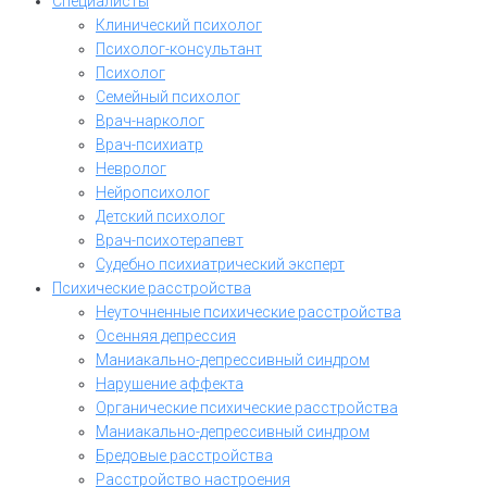
Специалисты
Клинический психолог
Психолог-консультант
Психолог
Семейный психолог
Врач-нарколог
Врач-психиатр
Невролог
Нейропсихолог
Детский психолог
Врач-психотерапевт
Судебно психиатрический эксперт
Психические расстройства
Неуточненные психические расстройства
Осенняя депрессия
Маниакально-депрессивный синдром
Нарушение аффекта
Органические психические расстройства
Маниакально-депрессивный синдром
Бредовые расстройства
Расстройство настроения