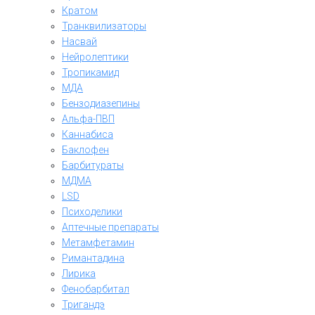
Кратом
Транквилизаторы
Насвай
Нейролептики
Тропикамид
МДА
Бензодиазепины
Альфа-ПВП
Каннабиса
Баклофен
Барбитураты
МДМА
LSD
Психоделики
Аптечные препараты
Метамфетамин
Римантадина
Лирика
Фенобарбитал
Тригандэ