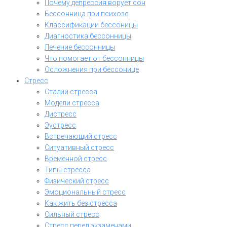
Почему депрессия ворует сон
Бессонница при психозе
Классификации бессоницы
Диагностика бессонницы
Лечение бессонницы
Что помогает от бессонницы
Осложнения при бессонице
Стресс
Стадии стресса
Модели стресса
Дистресс
Эустресс
Встречающий стресс
Ситуативный стресс
Временной стресс
Типы стресса
Физический стресс
Эмоциональный стресс
Как жить без стресса
Сильный стресс
Стресс перед экзаменами