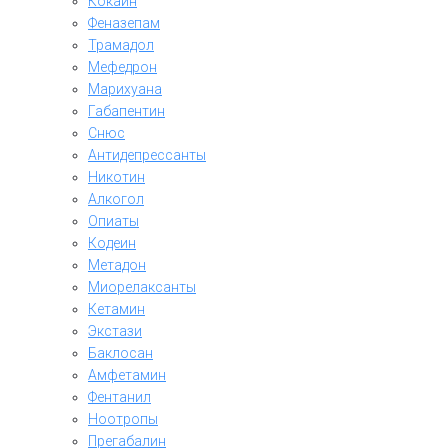
Кокаин
Феназепам
Трамадол
Мефедрон
Марихуана
Габапентин
Снюс
Антидепрессанты
Никотин
Алкогол
Опиаты
Кодеин
Метадон
Миорелаксанты
Кетамин
Экстази
Баклосан
Амфетамин
Фентанил
Ноотропы
Прегабалин