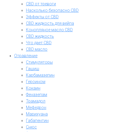
CBD от тревоги
Насколько безопасно CBD
Эффекты от CBD
CBD жидкость для вейпа
Конопляное масло CBD
CBD жидкость
Что дает CBD
CBD масло
Отравление
Стимуляторы
Гашиш
Карбамазепин
Героином
Кокаин
Феназепам
Трамадол
Мефедрон
Марихуана
Габапентин
Снюс