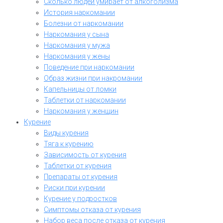
Сколько людей умирает от алкоголизма
История наркомании
Болезни от наркомании
Наркомания у сына
Наркомания у мужа
Наркомания у жены
Поведение при наркомании
Образ жизни при накромании
Капельницы от ломки
Таблетки от наркомании
Наркомания у женщин
Курение
Виды курения
Тяга к курению
Зависимость от курения
Таблетки от курения
Препараты от курения
Риски при курении
Курение у подростков
Симптомы отказа от курения
Набор веса после отказа от курения