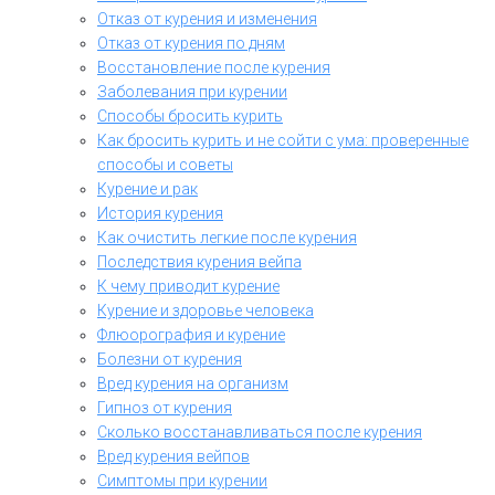
Отказ от курения и изменения
Отказ от курения по дням
Восстановление после курения
Заболевания при курении
Способы бросить курить
Как бросить курить и не сойти с ума: проверенные
способы и советы
Курение и рак
История курения
Как очистить легкие после курения
Последствия курения вейпа
К чему приводит курение
Курение и здоровье человека
Флюорография и курение
Болезни от курения
Вред курения на организм
Гипноз от курения
Сколько восстанавливаться после курения
Вред курения вейпов
Симптомы при курении