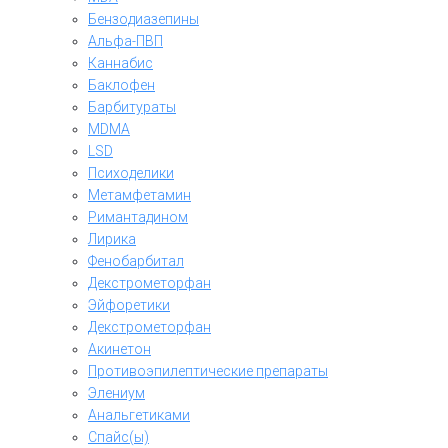
Бензодиазепины
Альфа-ПВП
Каннабис
Баклофен
Барбитураты
MDMA
LSD
Психоделики
Метамфетамин
Римантадином
Лирика
Фенобарбитал
Декстрометорфан
Эйфоретики
Декстрометорфан
Акинетон
Противоэпилептические препараты
Элениум
Анальгетиками
Спайс(ы)