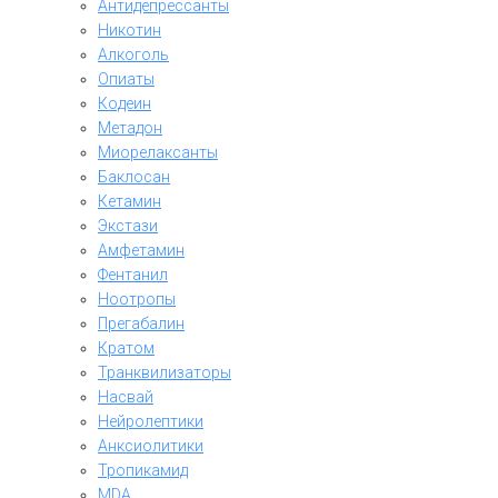
Антидепрессанты
Никотин
Алкоголь
Опиаты
Кодеин
Метадон
Миорелаксанты
Баклосан
Кетамин
Экстази
Амфетамин
Фентанил
Ноотропы
Прегабалин
Кратом
Транквилизаторы
Насвай
Нейролептики
Анксиолитики
Тропикамид
MDA