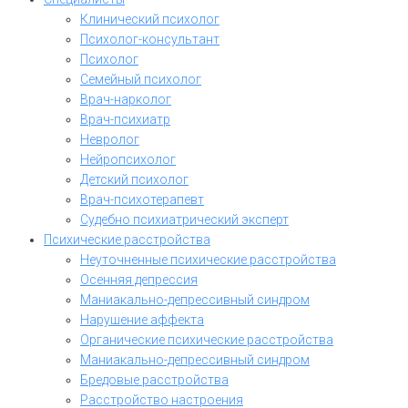
Клинический психолог
Психолог-консультант
Психолог
Семейный психолог
Врач-нарколог
Врач-психиатр
Невролог
Нейропсихолог
Детский психолог
Врач-психотерапевт
Судебно психиатрический эксперт
Психические расстройства
Неуточненные психические расстройства
Осенняя депрессия
Маниакально-депрессивный синдром
Нарушение аффекта
Органические психические расстройства
Маниакально-депрессивный синдром
Бредовые расстройства
Расстройство настроения