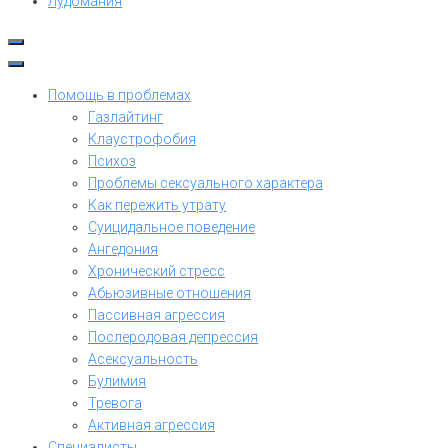
Лудомания
Помощь в проблемах
Газлайтинг
Клаустрофобия
Психоз
Проблемы сексуального характера
Как пережить утрату
Суицидальное поведение
Ангедония
Хронический стресс
Абьюзивные отношения
Пассивная агрессия
Послеродовая депрессия
Асексуальность
Булимия
Тревога
Активная агрессия
Специалисты