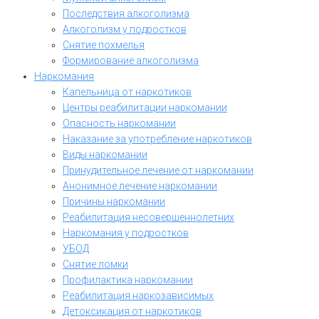
Последствия алкоголизма
Алкоголизм у подростков
Снятие похмелья
Формирование алкоголизма
Наркомания
Капельница от наркотиков
Центры реабилитации наркомании
Опасность наркомании
Наказание за употребление наркотиков
Виды наркомании
Принудительное лечение от наркомании
Анонимное лечение наркомании
Причины наркомании
Реабилитация несовершеннолетних
Наркомания у подростков
УБОД
Снятие ломки
Профилактика наркомании
Реабилитация наркозависимых
Детоксикация от наркотиков