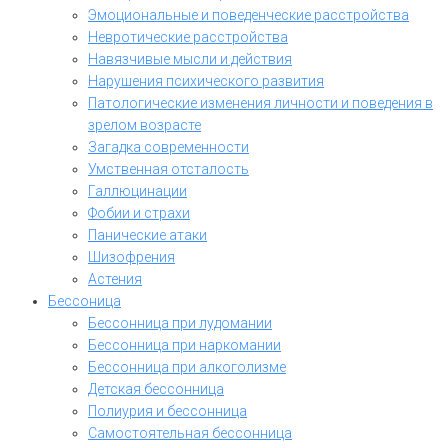
Эмоциональные и поведенческие расстройства
Невротические расстройства
Навязчивые мысли и действия
Нарушения психического развития
Патологические изменения личности и поведения в
зрелом возрасте
Загадка современности
Умственная отсталость
Галлюцинации
Фобии и страхи
Панические атаки
Шизофрения
Астения
Бессоница
Бессонница при лудомании
Бессонница при наркомании
Бессонница при алкоголизме
Детская бессонница
Полиурия и бессонница
Самостоятельная бессонница