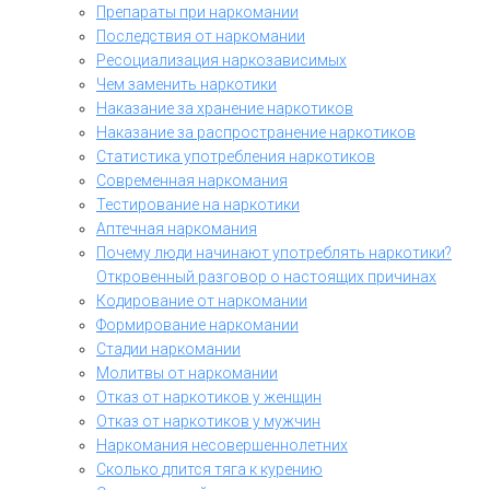
Препараты при наркомании
Последствия от наркомании
Ресоциализация наркозависимых
Чем заменить наркотики
Наказание за хранение наркотиков
Наказание за распространение наркотиков
Статистика употребления наркотиков
Современная наркомания
Тестирование на наркотики
Аптечная наркомания
Почему люди начинают употреблять наркотики?
Откровенный разговор о настоящих причинах
Кодирование от наркомании
Формирование наркомании
Стадии наркомании
Молитвы от наркомании
Отказ от наркотиков у женщин
Отказ от наркотиков у мужчин
Наркомания несовершеннолетних
Сколько длится тяга к курению