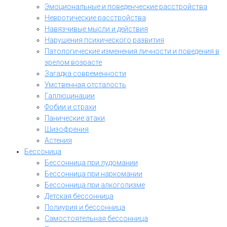
Эмоциональные и поведенческие расстройства
Невротические расстройства
Навязчивые мысли и действия
Нарушения психического развития
Патологические изменения личности и поведения в
зрелом возрасте
Загадка современности
Умственная отсталость
Галлюцинации
Фобии и страхи
Панические атаки
Шизофрения
Астения
Бессоница
Бессонница при лудомании
Бессонница при наркомании
Бессонница при алкоголизме
Детская бессонница
Полиурия и бессонница
Самостоятельная бессонница