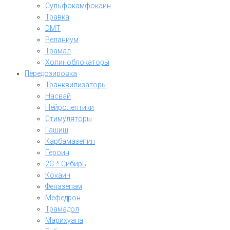
Сульфокамфокаин
Травка
DMT
Реланиум
Трамал
Холиноблокаторы
Передозировка
Транквилизаторы
Насвай
Нейролептики
Стимуляторы
Гашиш
Карбамазепин
Героин
2C-* Сибирь
Кокаин
Феназепам
Мефедрон
Трамадол
Марихуана