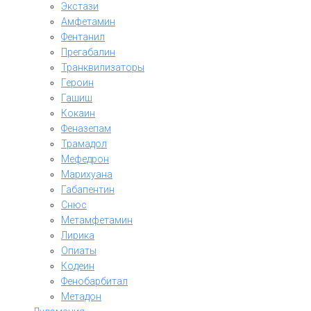
Экстази
Амфетамин
Фентанил
Прегабалин
Транквилизаторы
Героин
Гашиш
Кокаин
Феназепам
Трамадол
Мефедрон
Марихуана
Габапентин
Снюс
Метамфетамин
Лирика
Опиаты
Кодеин
Фенобарбитал
Метадон