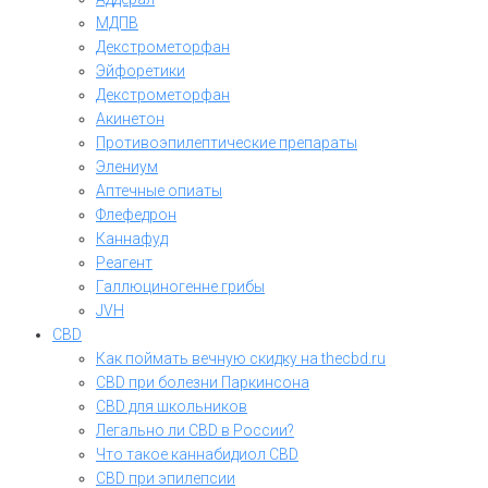
МДПВ
Декстрометорфан
Эйфоретики
Декстрометорфан
Акинетон
Противоэпилептические препараты
Элениум
Аптечные опиаты
Флефедрон
Каннафуд
Реагент
Галлюциногенне грибы
JVH
CBD
Как поймать вечную скидку на thecbd.ru
CBD при болезни Паркинсона
CBD для школьников
Легально ли CBD в России?
Что такое каннабидиол CBD
CBD при эпилепсии