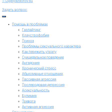
112@bydzdorov.su
Задать вопрос
Помощь в проблемах
Газлайтинг
Клаустрофобия
Психоз
Проблемы сексуального характера
Как пережить утрату
Суицидальное поведение
Ангедония
Хронический стресс
Абьюзивные отношения
Пассивная агрессия
Послеродовая депрессия
Асексуальность
Булимия
Тревога
Активная агрессия