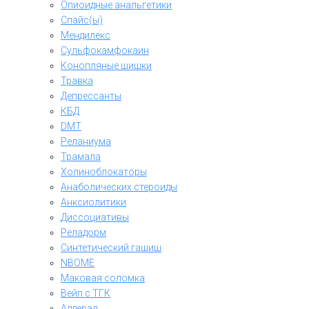
Опиоидные анальгетики
Спайс(ы)
Мендилекс
Сульфокамфокаин
Конопляные шишки
Травка
Депрессанты
КБД
DMT
Реланиума
Трамала
Холиноблокаторы
Анаболических стероиды
Анксиолитики
Диссоциативы
Реладорм
Синтетический гашиш
NBOME
Маковая соломка
Вейп с ТГК
Аддерал