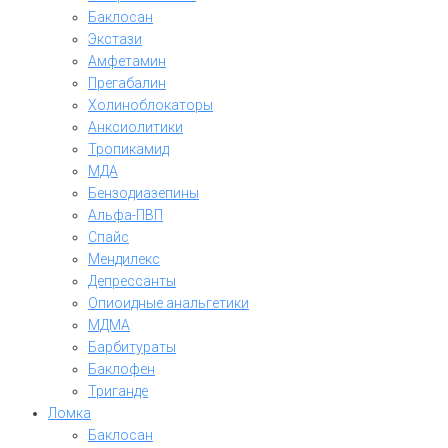
Баклосан
Экстази
Амфетамин
Прегабалин
Холиноблокаторы
Анксиолитики
Тропикамид
МДА
Бензодиазепины
Альфа-ПВП
Спайс
Мендилекс
Депрессанты
Опиоидные анальгетики
МДМА
Барбитураты
Баклофен
Триганде
Ломка
Баклосан