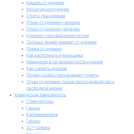
Кашель от курения
Хроническое курение
Стресс при курении
Отказ от курения у женщин
Отказ от курения у мужчин
Курение у несовершеннолетних
Сколько людей умирает от курения
Ломка от курения
Как распознать курильщика
Изменение в организме после курения
Как снизить курение
Почему подростки начинают курить
Отказ от курения: пошаговое руководство к
свободной жизни
Химическая зависимость
Стимуляторы
Гашиш
Карбамазепина
Героин
2C-* Сибирь