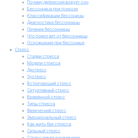
Почему депрессия ворует сон
Бессонница при психозе
Классификации бессоницы
Диагностика бессонницы
Лечение бессонницы
Что помогает от бессонницы
Осложнения при бессонице
Стресс
Стадии стресса
Модели стресса
Дистресс
Эустресс
Встречающий стресс
Ситуативный стресс
Временной стресс
Типы стресса
Физический стресс
Эмоциональный стресс
Как жить без стресса
Сильный стресс
Стресс перед экзаменами