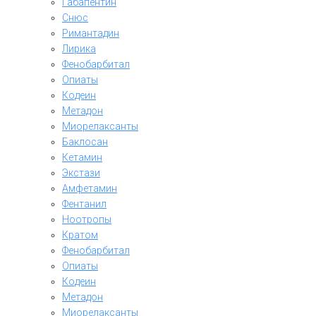
Габапентин
Снюс
Римантадин
Лирика
Фенобарбитал
Опиаты
Кодеин
Метадон
Миорелаксанты
Баклосан
Кетамин
Экстази
Амфетамин
Фентанил
Ноотропы
Кратом
Фенобарбитал
Опиаты
Кодеин
Метадон
Миорелаксанты