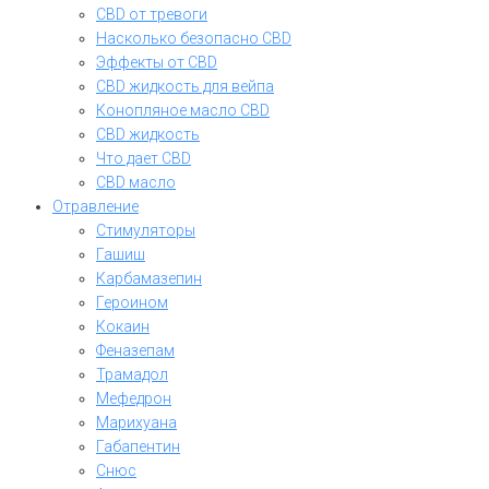
CBD от тревоги
Насколько безопасно CBD
Эффекты от CBD
CBD жидкость для вейпа
Конопляное масло CBD
CBD жидкость
Что дает CBD
CBD масло
Отравление
Стимуляторы
Гашиш
Карбамазепин
Героином
Кокаин
Феназепам
Трамадол
Мефедрон
Марихуана
Габапентин
Снюс