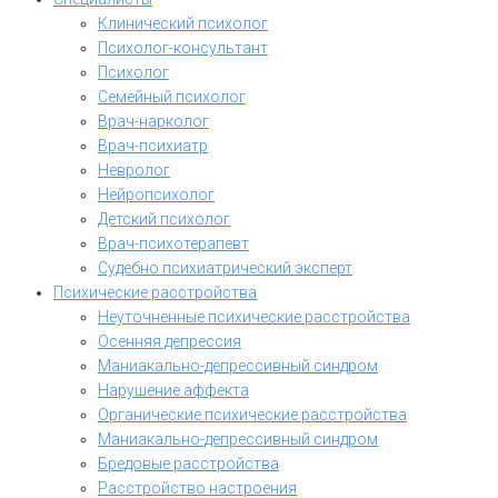
Клинический психолог
Психолог-консультант
Психолог
Семейный психолог
Врач-нарколог
Врач-психиатр
Невролог
Нейропсихолог
Детский психолог
Врач-психотерапевт
Судебно психиатрический эксперт
Психические расстройства
Неуточненные психические расстройства
Осенняя депрессия
Маниакально-депрессивный синдром
Нарушение аффекта
Органические психические расстройства
Маниакально-депрессивный синдром
Бредовые расстройства
Расстройство настроения