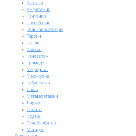
Экстази
Амфетамин
Фентанил
Прегабалин
Транквилизаторы
Героин
Гашиш
Кокаин
Феназепам
Трамадол
Мефедрон
Марихуана
Габапентин
Снюс
Метамфетамин
Лирика
Опиаты
Кодеин
Фенобарбитал
Метадон