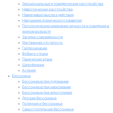
Эмоциональные и поведенческие расстройства
Невротические расстройства
Навязчивые мысли и действия
Нарушения психического развития
Патологические изменения личности и поведения в
зрелом возрасте
Загадка современности
Умственная отсталость
Галлюцинации
Фобии и страхи
Панические атаки
Шизофрения
Астения
Бессоница
Бессонница при лудомании
Бессонница при наркомании
Бессонница при алкоголизме
Детская бессонница
Полиурия и бессонница
Самостоятельная бессонница