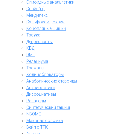
Опиоидные анальгетики
Спайс(ы)
Мендилекс
Сульфокамфокаин
Конопляные шишки
Травка
Депрессанты
КБД
DMT
Реланиума
Трамала
Холиноблокаторы
Анаболических стероиды
Анксиолитики
Диссоциативы
Реладорм
Синтетический гашиш
NBOME
Маковая соломка
Вейп с ТГК
Аддерал