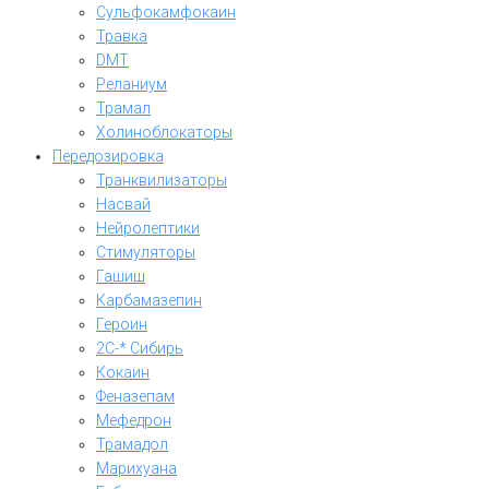
Сульфокамфокаин
Травка
DMT
Реланиум
Трамал
Холиноблокаторы
Передозировка
Транквилизаторы
Насвай
Нейролептики
Стимуляторы
Гашиш
Карбамазепин
Героин
2C-* Сибирь
Кокаин
Феназепам
Мефедрон
Трамадол
Марихуана