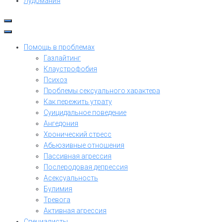
Лудомания
Помощь в проблемах
Газлайтинг
Клаустрофобия
Психоз
Проблемы сексуального характера
Как пережить утрату
Суицидальное поведение
Ангедония
Хронический стресс
Абьюзивные отношения
Пассивная агрессия
Послеродовая депрессия
Асексуальность
Булимия
Тревога
Активная агрессия
Специалисты