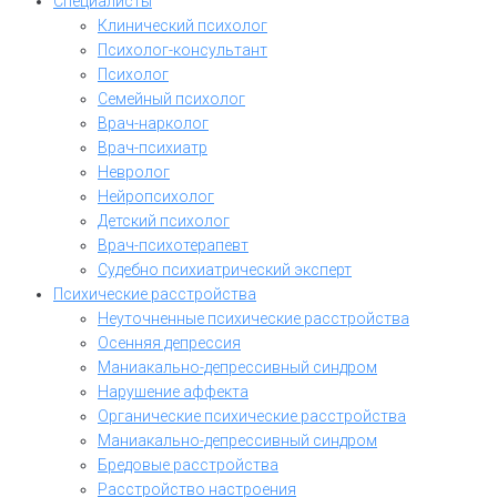
Специалисты
Клинический психолог
Психолог-консультант
Психолог
Семейный психолог
Врач-нарколог
Врач-психиатр
Невролог
Нейропсихолог
Детский психолог
Врач-психотерапевт
Судебно психиатрический эксперт
Психические расстройства
Неуточненные психические расстройства
Осенняя депрессия
Маниакально-депрессивный синдром
Нарушение аффекта
Органические психические расстройства
Маниакально-депрессивный синдром
Бредовые расстройства
Расстройство настроения