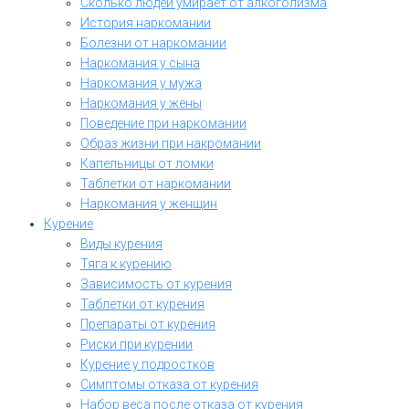
Сколько людей умирает от алкоголизма
История наркомании
Болезни от наркомании
Наркомания у сына
Наркомания у мужа
Наркомания у жены
Поведение при наркомании
Образ жизни при накромании
Капельницы от ломки
Таблетки от наркомании
Наркомания у женщин
Курение
Виды курения
Тяга к курению
Зависимость от курения
Таблетки от курения
Препараты от курения
Риски при курении
Курение у подростков
Симптомы отказа от курения
Набор веса после отказа от курения