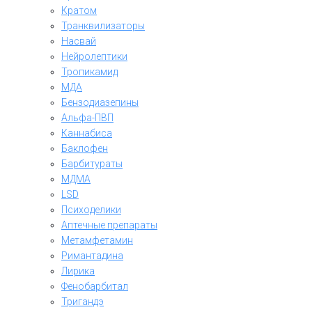
Кратом
Транквилизаторы
Насвай
Нейролептики
Тропикамид
МДА
Бензодиазепины
Альфа-ПВП
Каннабиса
Баклофен
Барбитураты
МДМА
LSD
Психоделики
Аптечные препараты
Метамфетамин
Римантадина
Лирика
Фенобарбитал
Тригандэ