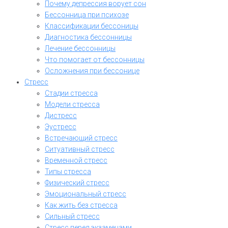
Почему депрессия ворует сон
Бессонница при психозе
Классификации бессоницы
Диагностика бессонницы
Лечение бессонницы
Что помогает от бессонницы
Осложнения при бессонице
Стресс
Стадии стресса
Модели стресса
Дистресс
Эустресс
Встречающий стресс
Ситуативный стресс
Временной стресс
Типы стресса
Физический стресс
Эмоциональный стресс
Как жить без стресса
Сильный стресс
Стресс перед экзаменами