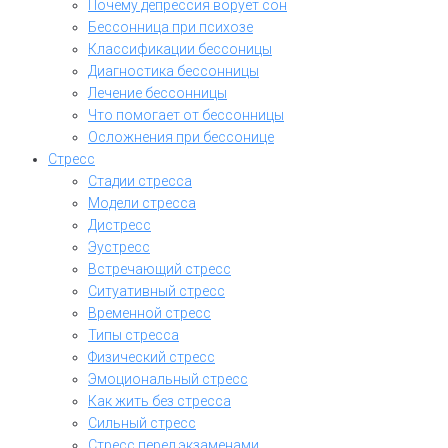
Почему депрессия ворует сон
Бессонница при психозе
Классификации бессоницы
Диагностика бессонницы
Лечение бессонницы
Что помогает от бессонницы
Осложнения при бессонице
Стресс
Стадии стресса
Модели стресса
Дистресс
Эустресс
Встречающий стресс
Ситуативный стресс
Временной стресс
Типы стресса
Физический стресс
Эмоциональный стресс
Как жить без стресса
Сильный стресс
Стресс перед экзаменами