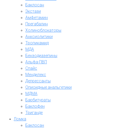
Баклосан
Экстази
Амфетамин
Прегабалин
Холиноблокаторы
Анксиолитики
Тропикамид
МДА
Бензодиазепины
Альфа-ПВП
Спайс
Мендилекс
Депрессанты
Опиоидные анальгетики
МДМА
Барбитураты
Баклофен
Триганде
Ломка
Баклосан