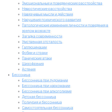
Эмоциональные и поведенческие расстройства
Невротические расстройства
Навязчивые мысли и действия
Нарушения психического развития
Патологические изменения личности и поведения в
зрелом возрасте
Загадка современности
Умственная отсталость
Галлюцинации
Фобии и страхи
Панические атаки
Шизофрения
Астения
Бессоница
Бессонница при лудомании
Бессонница при наркомании
Бессонница при алкоголизме
Детская бессонница
Полиурия и бессонница
Самостоятельная бессонница