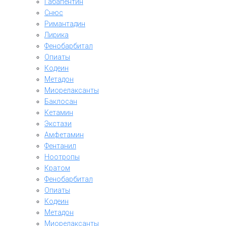
Габапентин
Снюс
Римантадин
Лирика
Фенобарбитал
Опиаты
Кодеин
Метадон
Миорелаксанты
Баклосан
Кетамин
Экстази
Амфетамин
Фентанил
Ноотропы
Кратом
Фенобарбитал
Опиаты
Кодеин
Метадон
Миорелаксанты