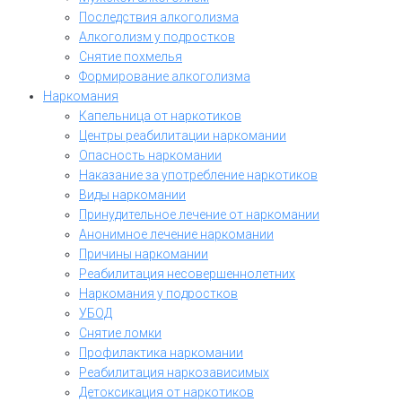
Последствия алкоголизма
Алкоголизм у подростков
Снятие похмелья
Формирование алкоголизма
Наркомания
Капельница от наркотиков
Центры реабилитации наркомании
Опасность наркомании
Наказание за употребление наркотиков
Виды наркомании
Принудительное лечение от наркомании
Анонимное лечение наркомании
Причины наркомании
Реабилитация несовершеннолетних
Наркомания у подростков
УБОД
Снятие ломки
Профилактика наркомании
Реабилитация наркозависимых
Детоксикация от наркотиков