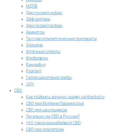
МДПВ
Декстрометорфан
Эйфоретики
Декстрометорфан
Акинетон
Противоэпилептические препараты
Элениум
Аптечные опиаты
Флефедрон
Каннафуд
Реагент
Галлюциногенне грибы
JVH
CBD
Как поймать вечную скидку на thecbd.ru
CBD при болезни Паркинсона
CBD для школьников
Легально ли CBD в России?
Что такое каннабидиол CBD
CBD при эпилепсии