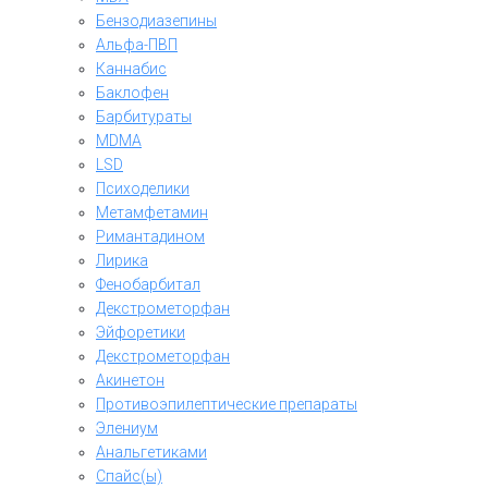
Бензодиазепины
Альфа-ПВП
Каннабис
Баклофен
Барбитураты
MDMA
LSD
Психоделики
Метамфетамин
Римантадином
Лирика
Фенобарбитал
Декстрометорфан
Эйфоретики
Декстрометорфан
Акинетон
Противоэпилептические препараты
Элениум
Анальгетиками
Спайс(ы)