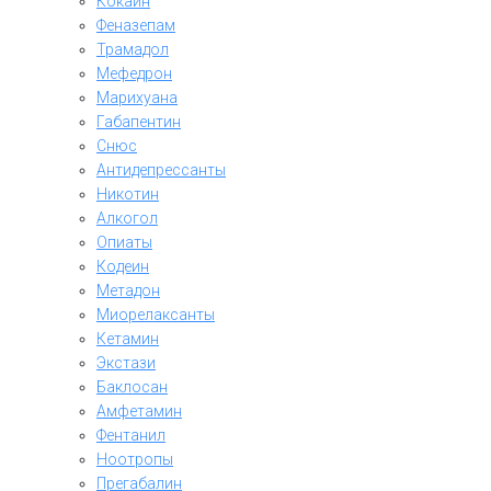
Кокаин
Феназепам
Трамадол
Мефедрон
Марихуана
Габапентин
Снюс
Антидепрессанты
Никотин
Алкогол
Опиаты
Кодеин
Метадон
Миорелаксанты
Кетамин
Экстази
Баклосан
Амфетамин
Фентанил
Ноотропы
Прегабалин