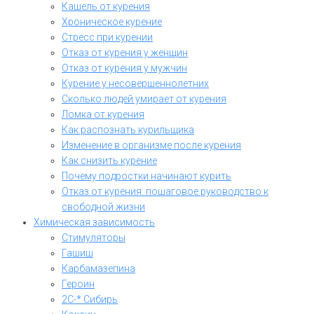
Кашель от курения
Хроническое курение
Стресс при курении
Отказ от курения у женщин
Отказ от курения у мужчин
Курение у несовершеннолетних
Сколько людей умирает от курения
Ломка от курения
Как распознать курильщика
Изменение в организме после курения
Как снизить курение
Почему подростки начинают курить
Отказ от курения: пошаговое руководство к
свободной жизни
Химическая зависимость
Стимуляторы
Гашиш
Карбамазепина
Героин
2C-* Сибирь