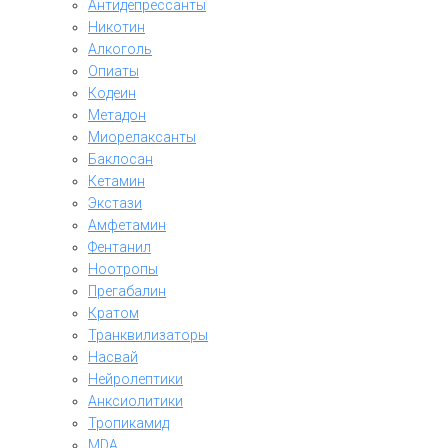
Антидепрессанты
Никотин
Алкоголь
Опиаты
Кодеин
Метадон
Миорелаксанты
Баклосан
Кетамин
Экстази
Амфетамин
Фентанил
Ноотропы
Прегабалин
Кратом
Транквилизаторы
Насвай
Нейролептики
Анксиолитики
Тропикамид
MDA