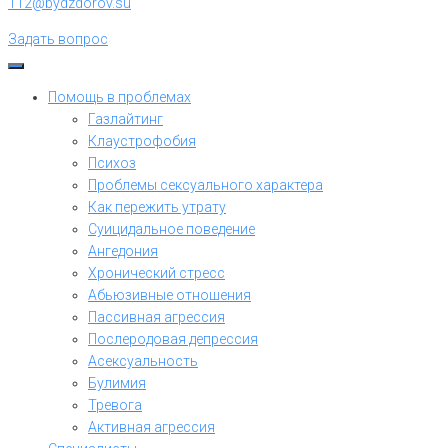
112@bydzdorov.su
Задать вопрос
Помощь в проблемах
Газлайтинг
Клаустрофобия
Психоз
Проблемы сексуального характера
Как пережить утрату
Суицидальное поведение
Ангедония
Хронический стресс
Абьюзивные отношения
Пассивная агрессия
Послеродовая депрессия
Асексуальность
Булимия
Тревога
Активная агрессия