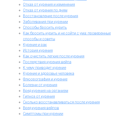
Отказ от курения и изменения
Отказ от курения по дням
Восстановление после курения
Заболевания при курении
Способы бросить курить
Как бросить курить и не сойти с ума: проверенные
способы и советы
Курение и рак
История курения
Как очистить легкие после курения
Последствия курения вейпа
К чему приводит курение
Курение и здоровье человека
Флюорография и курение
Болезни от курения
Вред курения на организм
Гипноз от курения
Сколько восстанавливаться после курения
Вред курения вейпов
Симптомы при курении