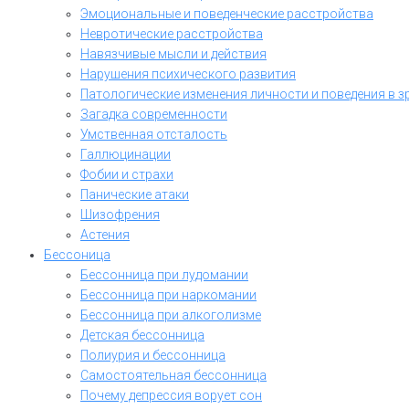
Эмоциональные и поведенческие расстройства
Невротические расстройства
Навязчивые мысли и действия
Нарушения психического развития
Патологические изменения личности и поведения в з
Загадка современности
Умственная отсталость
Галлюцинации
Фобии и страхи
Панические атаки
Шизофрения
Астения
Бессоница
Бессонница при лудомании
Бессонница при наркомании
Бессонница при алкоголизме
Детская бессонница
Полиурия и бессонница
Самостоятельная бессонница
Почему депрессия ворует сон