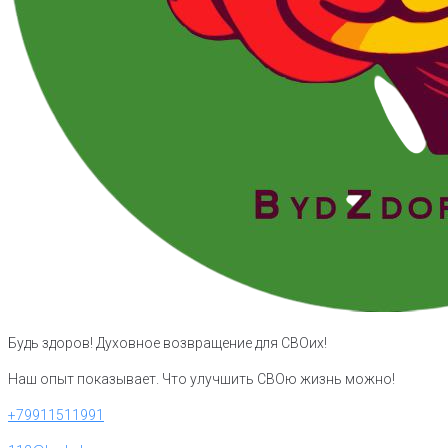
Будь здоров! Духовное возвращение для СВОих!
Наш опыт показывает. Что улучшить СВОю жизнь можно!
+79911511991