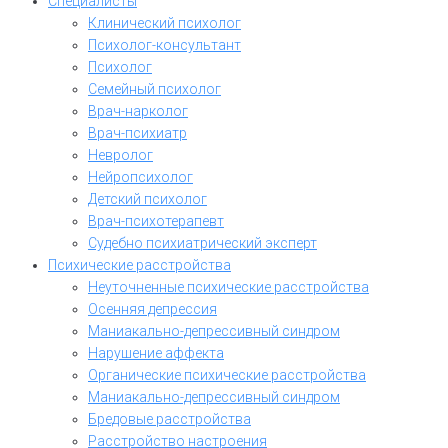
Специалисты
Клинический психолог
Психолог-консультант
Психолог
Семейный психолог
Врач-нарколог
Врач-психиатр
Невролог
Нейропсихолог
Детский психолог
Врач-психотерапевт
Судебно психиатрический эксперт
Психические расстройства
Неуточненные психические расстройства
Осенняя депрессия
Маниакально-депрессивный синдром
Нарушение аффекта
Органические психические расстройства
Маниакально-депрессивный синдром
Бредовые расстройства
Расстройство настроения