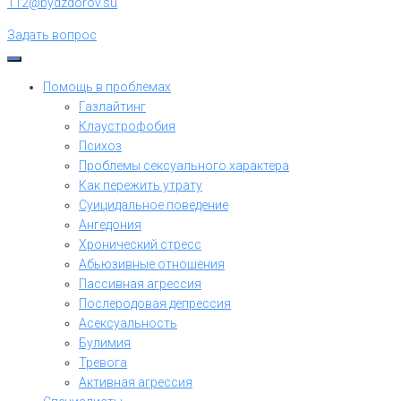
112@bydzdorov.su
Задать вопрос
Помощь в проблемах
Газлайтинг
Клаустрофобия
Психоз
Проблемы сексуального характера
Как пережить утрату
Суицидальное поведение
Ангедония
Хронический стресс
Абьюзивные отношения
Пассивная агрессия
Послеродовая депрессия
Асексуальность
Булимия
Тревога
Активная агрессия