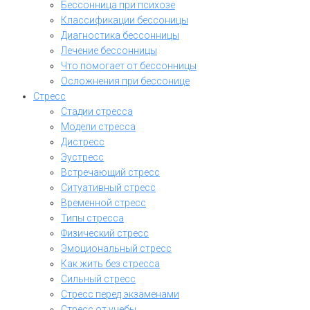
Бессонница при психозе
Классификации бессоницы
Диагностика бессонницы
Лечение бессонницы
Что помогает от бессонницы
Осложнения при бессонице
Стресс
Стадии стресса
Модели стресса
Дистресс
Эустресс
Встречающий стресс
Ситуативный стресс
Временной стресс
Типы стресса
Физический стресс
Эмоциональный стресс
Как жить без стресса
Сильный стресс
Стресс перед экзаменами
Стресс от учебы