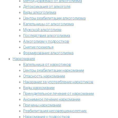
Метод Довженко от алкоголизма
Детоксикация от алкоголя
Виды алкоголизма
Центры реабилитации алкоголизма
Капельницы от алкоголизма
Мужской алкоголизм
Последствия алкоголизма
Алкоголизм у подростков
Снятие похмелья
Формирование алкоголизма
Наркомания
Капельница от наркотиков
Центры реабилитации наркомании
Опасность наркомании
Наказание за употребление наркотиков
Виды наркомании
Принудительное лечение от наркомании
Анонимное лечение наркомании
Причины наркомании
Реабилитация несовершеннолетних
Наркомания у подростков