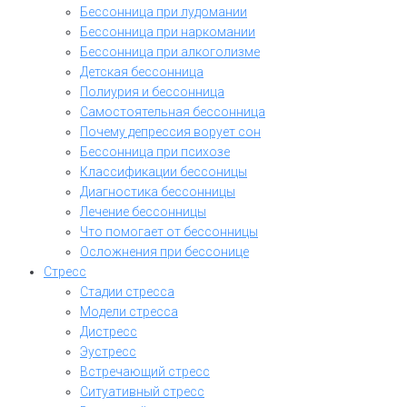
Бессонница при лудомании
Бессонница при наркомании
Бессонница при алкоголизме
Детская бессонница
Полиурия и бессонница
Самостоятельная бессонница
Почему депрессия ворует сон
Бессонница при психозе
Классификации бессоницы
Диагностика бессонницы
Лечение бессонницы
Что помогает от бессонницы
Осложнения при бессонице
Стресс
Стадии стресса
Модели стресса
Дистресс
Эустресс
Встречающий стресс
Ситуативный стресс