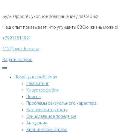
Перейти
к
Будь здоров! Духовное возвращение для СВОих!
контенту
Наш опыт показывает. Что улучшить СВОю жизнь можно!
+79911511991
112@bydzdorov.su
Задать вопрос
Помощь в проблемах
Газлайтинг
Клаустрофобия
Психоз
Проблемы сексуального характера
Как пережить утрату
Суицидальное поведение
Ангедония
Хронический стресс