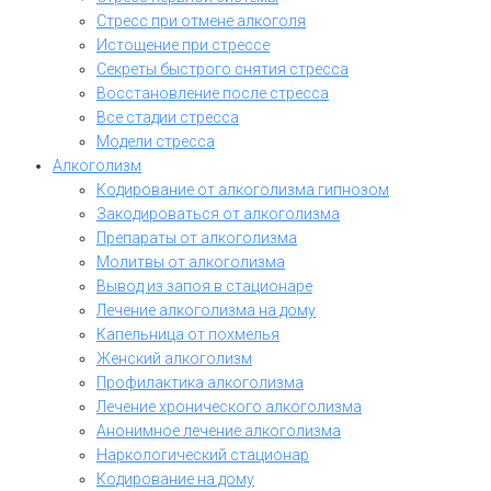
Стресс при отмене алкоголя
Истощение при стрессе
Секреты быстрого снятия стресса
Восстановление после стресса
Все стадии стресса
Модели стресса
Алкоголизм
Кодирование от алкоголизма гипнозом
Закодироваться от алкоголизма
Препараты от алкоголизма
Молитвы от алкоголизма
Вывод из запоя в стационаре
Лечение алкоголизма на дому
Капельница от похмелья
Женский алкоголизм
Профилактика алкоголизма
Лечение хронического алкоголизма
Анонимное лечение алкоголизма
Наркологический стационар
Кодирование на дому