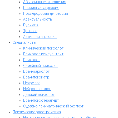
Абьюзивные отношения
Пассивная агрессия
Послеродовая депрессия
Асексуальность
Булимия
Тревога
Активная агрессия
Специалисты
Клинический психолог
Психолог-консультант
Психолог
Семейный психолог
Врач-нарколог
Врач-психиатр
Невролог
Нейропсихолог
Детский психолог
Врач-психотерапевт
Судебно психиатрический эксперт
Психические расстройства
Неуточненные психические расстройства