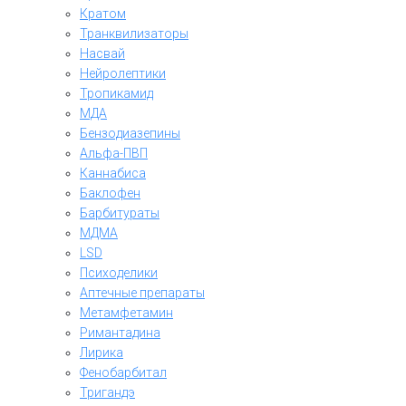
Кратом
Транквилизаторы
Насвай
Нейролептики
Тропикамид
МДА
Бензодиазепины
Альфа-ПВП
Каннабиса
Баклофен
Барбитураты
МДМА
LSD
Психоделики
Аптечные препараты
Метамфетамин
Римантадина
Лирика
Фенобарбитал
Тригандэ