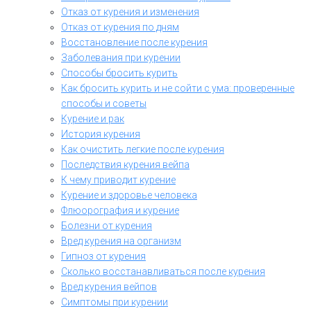
Отказ от курения и изменения
Отказ от курения по дням
Восстановление после курения
Заболевания при курении
Способы бросить курить
Как бросить курить и не сойти с ума: проверенные
способы и советы
Курение и рак
История курения
Как очистить легкие после курения
Последствия курения вейпа
К чему приводит курение
Курение и здоровье человека
Флюорография и курение
Болезни от курения
Вред курения на организм
Гипноз от курения
Сколько восстанавливаться после курения
Вред курения вейпов
Симптомы при курении