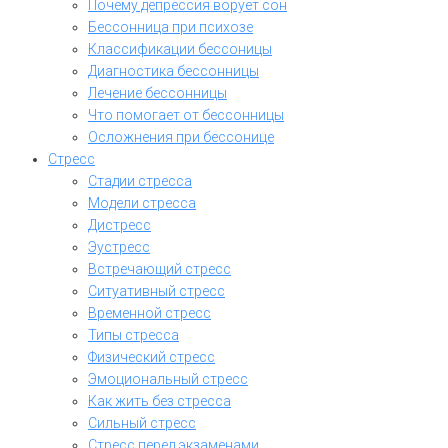
Почему депрессия ворует сон
Бессонница при психозе
Классификации бессоницы
Диагностика бессонницы
Лечение бессонницы
Что помогает от бессонницы
Осложнения при бессонице
Стресс
Стадии стресса
Модели стресса
Дистресс
Эустресс
Встречающий стресс
Ситуативный стресс
Временной стресс
Типы стресса
Физический стресс
Эмоциональный стресс
Как жить без стресса
Сильный стресс
Стресс перед экзаменами