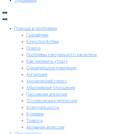
Лудомания
Помощь в проблемах
Газлайтинг
Клаустрофобия
Психоз
Проблемы сексуального характера
Как пережить утрату
Суицидальное поведение
Ангедония
Хронический стресс
Абьюзивные отношения
Пассивная агрессия
Послеродовая депрессия
Асексуальность
Булимия
Тревога
Активная агрессия
Специалисты