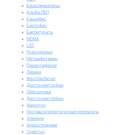
Бензодиазепины
Альфа-ПВП
Каннабис
Баклофен
Барбитураты
MDMA
LSD
Психоделики
Метамфетамин
Римантадином
Лирика
Фенобарбитал
Декстрометорфан
Эйфоретики
Декстрометорфан
Акинетон
Противоэпилептические препараты
Элениум
Анальгетиками
Спайс(ы)