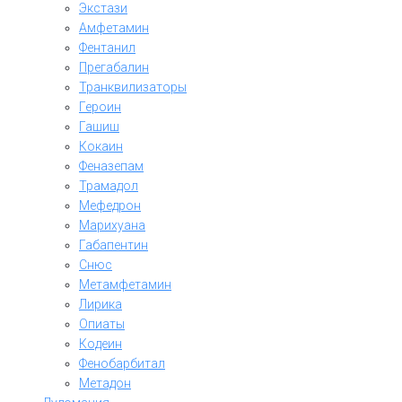
Экстази
Амфетамин
Фентанил
Прегабалин
Транквилизаторы
Героин
Гашиш
Кокаин
Феназепам
Трамадол
Мефедрон
Марихуана
Габапентин
Снюс
Метамфетамин
Лирика
Опиаты
Кодеин
Фенобарбитал
Метадон