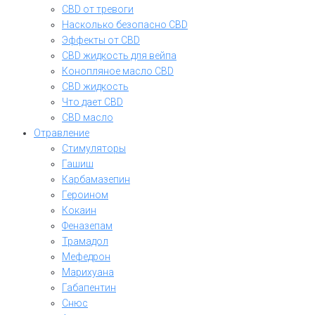
CBD от тревоги
Насколько безопасно CBD
Эффекты от CBD
CBD жидкость для вейпа
Конопляное масло CBD
CBD жидкость
Что дает CBD
CBD масло
Отравление
Стимуляторы
Гашиш
Карбамазепин
Героином
Кокаин
Феназепам
Трамадол
Мефедрон
Марихуана
Габапентин
Снюс