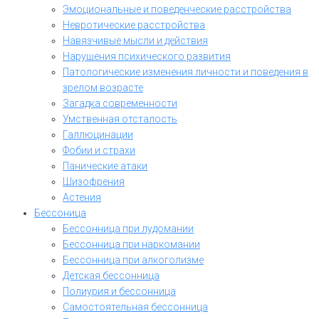
Эмоциональные и поведенческие расстройства
Невротические расстройства
Навязчивые мысли и действия
Нарушения психического развития
Патологические изменения личности и поведения в
зрелом возрасте
Загадка современности
Умственная отсталость
Галлюцинации
Фобии и страхи
Панические атаки
Шизофрения
Астения
Бессоница
Бессонница при лудомании
Бессонница при наркомании
Бессонница при алкоголизме
Детская бессонница
Полиурия и бессонница
Самостоятельная бессонница