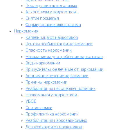
Последствия алкоголизма
Алкоголизм у подростков
Снятие похмелья
Формирование алкоголизма
Наркомания
Капельница от наркотиков
Центры реабилитации наркомании
Опасность наркомании
Наказание за употребление наркотиков
Виды наркомании
Принудительное лечение от наркомании
Анонимное лечение наркомании
Причины наркомании
Реабилитация несовершеннолетних
Наркомания у подростков
УБОД
Снятие ломки
Профилактика наркомании
Реабилитация наркозависимых
Детоксикация от наркотиков