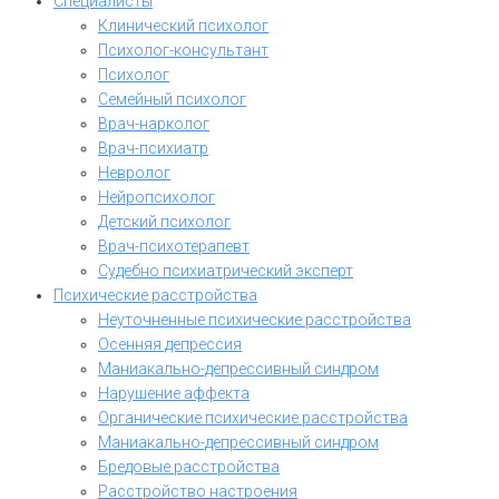
Специалисты
Клинический психолог
Психолог-консультант
Психолог
Семейный психолог
Врач-нарколог
Врач-психиатр
Невролог
Нейропсихолог
Детский психолог
Врач-психотерапевт
Судебно психиатрический эксперт
Психические расстройства
Неуточненные психические расстройства
Осенняя депрессия
Маниакально-депрессивный синдром
Нарушение аффекта
Органические психические расстройства
Маниакально-депрессивный синдром
Бредовые расстройства
Расстройство настроения