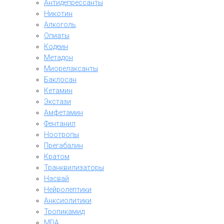
Антидепрессанты
Никотин
Алкоголь
Опиаты
Кодеин
Метадон
Миорелаксанты
Баклосан
Кетамин
Экстази
Амфетамин
Фентанил
Ноотропы
Прегабалин
Кратом
Транквилизаторы
Насвай
Нейролептики
Анксиолитики
Тропикамид
MDA