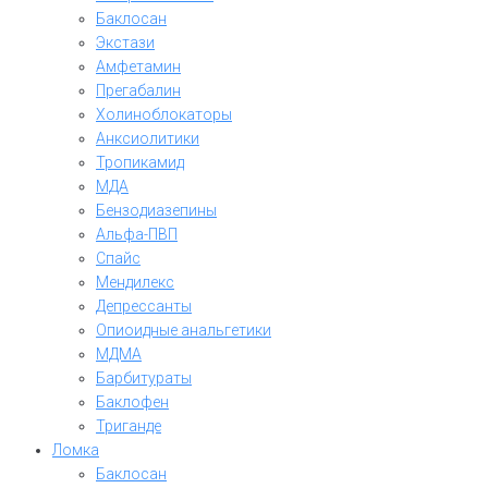
Баклосан
Экстази
Амфетамин
Прегабалин
Холиноблокаторы
Анксиолитики
Тропикамид
МДА
Бензодиазепины
Альфа-ПВП
Спайс
Мендилекс
Депрессанты
Опиоидные анальгетики
МДМА
Барбитураты
Баклофен
Триганде
Ломка
Баклосан