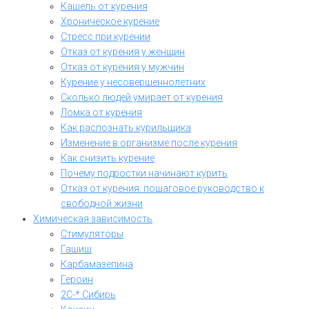
Кашель от курения
Хроническое курение
Стресс при курении
Отказ от курения у женщин
Отказ от курения у мужчин
Курение у несовершеннолетних
Сколько людей умирает от курения
Ломка от курения
Как распознать курильщика
Изменение в организме после курения
Как снизить курение
Почему подростки начинают курить
Отказ от курения: пошаговое руководство к
свободной жизни
Химическая зависимость
Стимуляторы
Гашиш
Карбамазепина
Героин
2C-* Сибирь