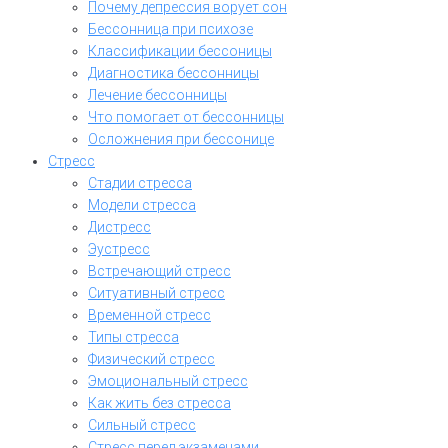
Почему депрессия ворует сон
Бессонница при психозе
Классификации бессоницы
Диагностика бессонницы
Лечение бессонницы
Что помогает от бессонницы
Осложнения при бессонице
Стресс
Стадии стресса
Модели стресса
Дистресс
Эустресс
Встречающий стресс
Ситуативный стресс
Временной стресс
Типы стресса
Физический стресс
Эмоциональный стресс
Как жить без стресса
Сильный стресс
Стресс перед экзаменами