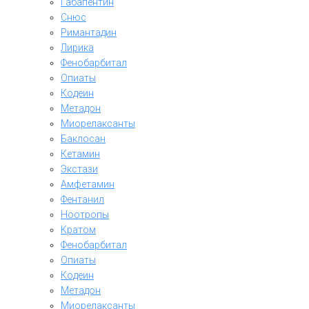
Габапентин
Снюс
Римантадин
Лирика
Фенобарбитал
Опиаты
Кодеин
Метадон
Миорелаксанты
Баклосан
Кетамин
Экстази
Амфетамин
Фентанил
Ноотропы
Кратом
Фенобарбитал
Опиаты
Кодеин
Метадон
Миорелаксанты