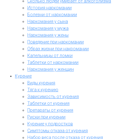
Сколько людей умирает от алкоголизма
История наркомании
Болезни от наркомании
Наркомания у сына
Наркомания у мужа
Наркомания у жены
Поведение при наркомании
Образ жизни при накромании
Капельницы от ломки
Таблетки от наркомании
Наркомания у женщин
Курение
Виды курения
Тяга к курению
Зависимость от курения
Таблетки от курения
Препараты от курения
Риски при курении
Курение у подростков
Симптомы отказа от курения
Набор веса после отказа от курения