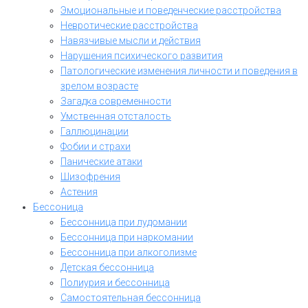
Эмоциональные и поведенческие расстройства
Невротические расстройства
Навязчивые мысли и действия
Нарушения психического развития
Патологические изменения личности и поведения в
зрелом возрасте
Загадка современности
Умственная отсталость
Галлюцинации
Фобии и страхи
Панические атаки
Шизофрения
Астения
Бессоница
Бессонница при лудомании
Бессонница при наркомании
Бессонница при алкоголизме
Детская бессонница
Полиурия и бессонница
Самостоятельная бессонница