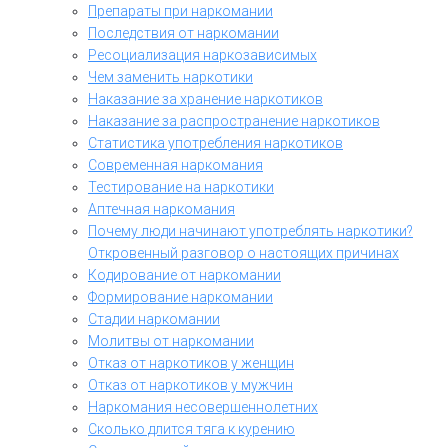
Препараты при наркомании
Последствия от наркомании
Ресоциализация наркозависимых
Чем заменить наркотики
Наказание за хранение наркотиков
Наказание за распространение наркотиков
Статистика употребления наркотиков
Современная наркомания
Тестирование на наркотики
Аптечная наркомания
Почему люди начинают употреблять наркотики?
Откровенный разговор о настоящих причинах
Кодирование от наркомании
Формирование наркомании
Стадии наркомании
Молитвы от наркомании
Отказ от наркотиков у женщин
Отказ от наркотиков у мужчин
Наркомания несовершеннолетних
Сколько длится тяга к курению