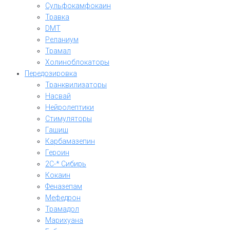
Сульфокамфокаин
Травка
DMT
Реланиум
Трамал
Холиноблокаторы
Передозировка
Транквилизаторы
Насвай
Нейролептики
Стимуляторы
Гашиш
Карбамазепин
Героин
2C-* Сибирь
Кокаин
Феназепам
Мефедрон
Трамадол
Марихуана