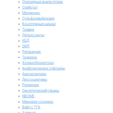
Опиоидные анальгетики
Спайс(ы)
Мендилекс
Сульфокамфокаин
Конопляные шишки
Травка
Депрессанты
КБД
DMT
Реланиума
Трамала
Холиноблокаторы
Анаболических стероиды
Анксиолитики
Диссоциативы
Реладорм
Синтетический гашиш
NBOME
Маковая соломка
Вейп с ТГК
Аддерал