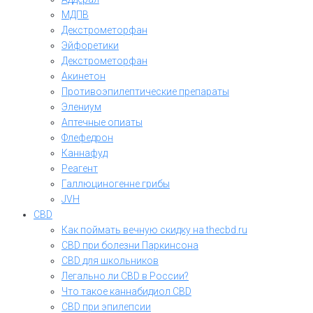
МДПВ
Декстрометорфан
Эйфоретики
Декстрометорфан
Акинетон
Противоэпилептические препараты
Элениум
Аптечные опиаты
Флефедрон
Каннафуд
Реагент
Галлюциногенне грибы
JVH
CBD
Как поймать вечную скидку на thecbd.ru
CBD при болезни Паркинсона
CBD для школьников
Легально ли CBD в России?
Что такое каннабидиол CBD
CBD при эпилепсии