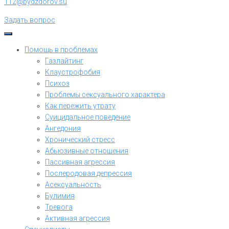
112@bydzdorov.su
Задать вопрос
Помощь в проблемах
Газлайтинг
Клаустрофобия
Психоз
Проблемы сексуального характера
Как пережить утрату
Суицидальное поведение
Ангедония
Хронический стресс
Абьюзивные отношения
Пассивная агрессия
Послеродовая депрессия
Асексуальность
Булимия
Тревога
Активная агрессия