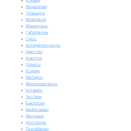
Кокаин
Феназепам
Трамадол
Мефедрон
Марихуана
Габапентин
Снюс
Антидепрессанты
Никотин
Алкогол
Опиаты
Кодеин
Метадон
Миорелаксанты
Кетамин
Экстази
Баклосан
Амфетамин
Фентанил
Ноотропы
Прегабалин