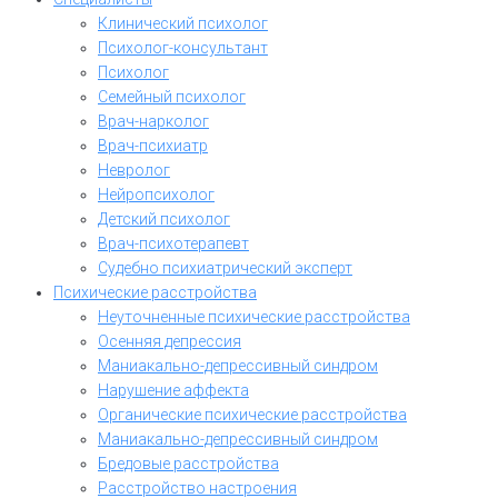
Клинический психолог
Психолог-консультант
Психолог
Семейный психолог
Врач-нарколог
Врач-психиатр
Невролог
Нейропсихолог
Детский психолог
Врач-психотерапевт
Судебно психиатрический эксперт
Психические расстройства
Неуточненные психические расстройства
Осенняя депрессия
Маниакально-депрессивный синдром
Нарушение аффекта
Органические психические расстройства
Маниакально-депрессивный синдром
Бредовые расстройства
Расстройство настроения