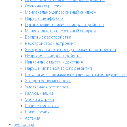
Осенняя депрессия
Маниакально-депрессивный синдром
Нарушение аффекта
Органические психические расстройства
Маниакально-депрессивный синдром
Бредовые расстройства
Расстройство настроения
Эмоциональные и поведенческие расстройства
Невротические расстройства
Навязчивые мысли и действия
Нарушения психического развития
Патологические изменения личности и поведения в з
Загадка современности
Умственная отсталость
Галлюцинации
Фобии и страхи
Панические атаки
Шизофрения
Астения
Бессоница