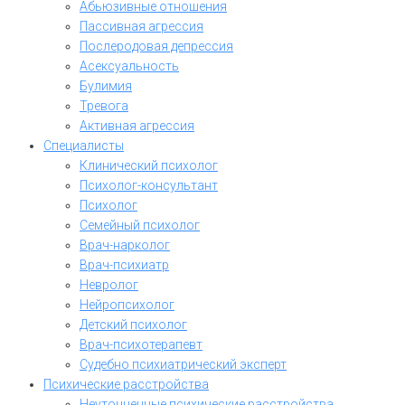
Абьюзивные отношения
Пассивная агрессия
Послеродовая депрессия
Асексуальность
Булимия
Тревога
Активная агрессия
Специалисты
Клинический психолог
Психолог-консультант
Психолог
Семейный психолог
Врач-нарколог
Врач-психиатр
Невролог
Нейропсихолог
Детский психолог
Врач-психотерапевт
Судебно психиатрический эксперт
Психические расстройства
Неуточненные психические расстройства