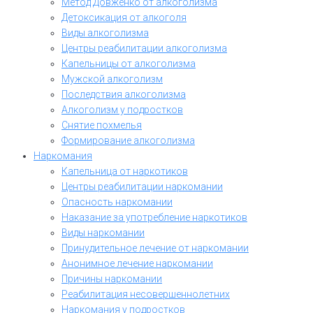
Метод Довженко от алкоголизма
Детоксикация от алкоголя
Виды алкоголизма
Центры реабилитации алкоголизма
Капельницы от алкоголизма
Мужской алкоголизм
Последствия алкоголизма
Алкоголизм у подростков
Снятие похмелья
Формирование алкоголизма
Наркомания
Капельница от наркотиков
Центры реабилитации наркомании
Опасность наркомании
Наказание за употребление наркотиков
Виды наркомании
Принудительное лечение от наркомании
Анонимное лечение наркомании
Причины наркомании
Реабилитация несовершеннолетних
Наркомания у подростков