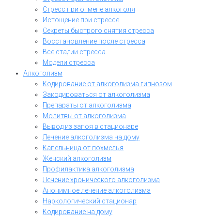
Стресс при отмене алкоголя
Истощение при стрессе
Секреты быстрого снятия стресса
Восстановление после стресса
Все стадии стресса
Модели стресса
Алкоголизм
Кодирование от алкоголизма гипнозом
Закодироваться от алкоголизма
Препараты от алкоголизма
Молитвы от алкоголизма
Вывод из запоя в стационаре
Лечение алкоголизма на дому
Капельница от похмелья
Женский алкоголизм
Профилактика алкоголизма
Лечение хронического алкоголизма
Анонимное лечение алкоголизма
Наркологический стационар
Кодирование на дому