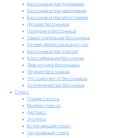
Бессонница при лудомании
Бессонница при наркомании
Бессонница при алкоголизме
Детская бессонница
Полиурия и бессонница
Самостоятельная бессонница
Почему депрессия ворует сон
Бессонница при психозе
Классификации бессоницы
Диагностика бессонницы
Лечение бессонницы
Что помогает от бессонницы
Осложнения при бессонице
Стресс
Стадии стресса
Модели стресса
Дистресс
Эустресс
Встречающий стресс
Ситуативный стресс