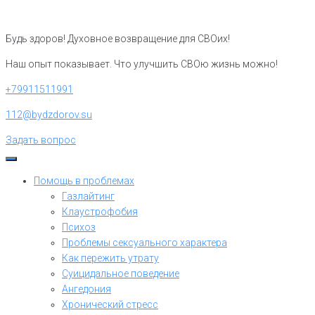
Перейти
к
Будь здоров! Духовное возвращение для СВОих!
контенту
Наш опыт показывает. Что улучшить СВОю жизнь можно!
+79911511991
112@bydzdorov.su
Задать вопрос
Помощь в проблемах
Газлайтинг
Клаустрофобия
Психоз
Проблемы сексуального характера
Как пережить утрату
Суицидальное поведение
Ангедония
Хронический стресс