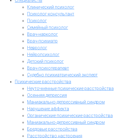
Специалисты
Клинический психолог
Психолог-консультант
Психолог
Семейный психолог
Врач-нарколог
Врач-психиатр
Невролог
Нейропсихолог
Детский психолог
Врач-психотерапевт
Судебно психиатрический эксперт
Психические расстройства
Неуточненные психические расстройства
Осенняя депрессия
Маниакально-депрессивный синдром
Нарушение аффекта
Органические психические расстройства
Маниакально-депрессивный синдром
Бредовые расстройства
Расстройство настроения