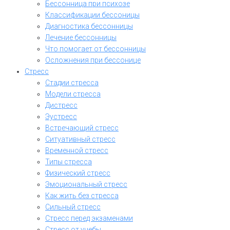
Бессонница при психозе
Классификации бессоницы
Диагностика бессонницы
Лечение бессонницы
Что помогает от бессонницы
Осложнения при бессонице
Стресс
Стадии стресса
Модели стресса
Дистресс
Эустресс
Встречающий стресс
Ситуативный стресс
Временной стресс
Типы стресса
Физический стресс
Эмоциональный стресс
Как жить без стресса
Сильный стресс
Стресс перед экзаменами
Стресс от учебы