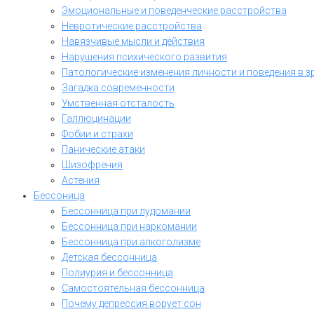
Эмоциональные и поведенческие расстройства
Невротические расстройства
Навязчивые мысли и действия
Нарушения психического развития
Патологические изменения личности и поведения в з
Загадка современности
Умственная отсталость
Галлюцинации
Фобии и страхи
Панические атаки
Шизофрения
Астения
Бессоница
Бессонница при лудомании
Бессонница при наркомании
Бессонница при алкоголизме
Детская бессонница
Полиурия и бессонница
Самостоятельная бессонница
Почему депрессия ворует сон