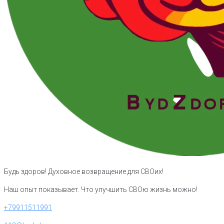
Будь здоров! Духовное возвращение для СВОих!
Наш опыт показывает. Что улучшить СВОю жизнь можно!
+79911511991