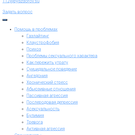
112@bydzdorov.su
Задать вопрос
Помощь в проблемах
Газлайтинг
Клаустрофобия
Психоз
Проблемы сексуального характера
Как пережить утрату
Суицидальное поведение
Ангедония
Хронический стресс
Абьюзивные отношения
Пассивная агрессия
Послеродовая депрессия
Асексуальность
Булимия
Тревога
Активная агрессия