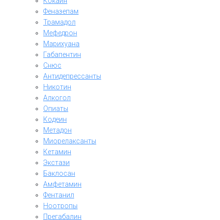
Кокаин
Феназепам
Трамадол
Мефедрон
Марихуана
Габапентин
Снюс
Антидепрессанты
Никотин
Алкогол
Опиаты
Кодеин
Метадон
Миорелаксанты
Кетамин
Экстази
Баклосан
Амфетамин
Фентанил
Ноотропы
Прегабалин