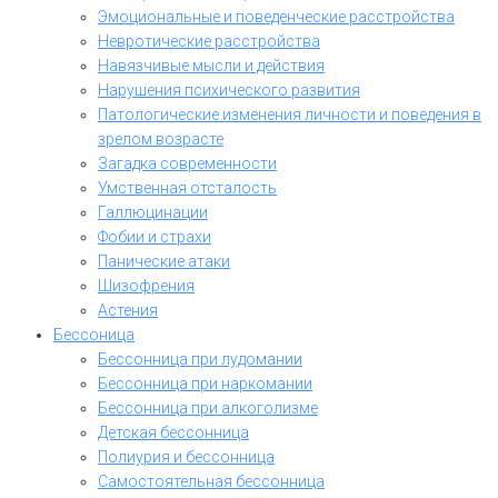
Эмоциональные и поведенческие расстройства
Невротические расстройства
Навязчивые мысли и действия
Нарушения психического развития
Патологические изменения личности и поведения в
зрелом возрасте
Загадка современности
Умственная отсталость
Галлюцинации
Фобии и страхи
Панические атаки
Шизофрения
Астения
Бессоница
Бессонница при лудомании
Бессонница при наркомании
Бессонница при алкоголизме
Детская бессонница
Полиурия и бессонница
Самостоятельная бессонница