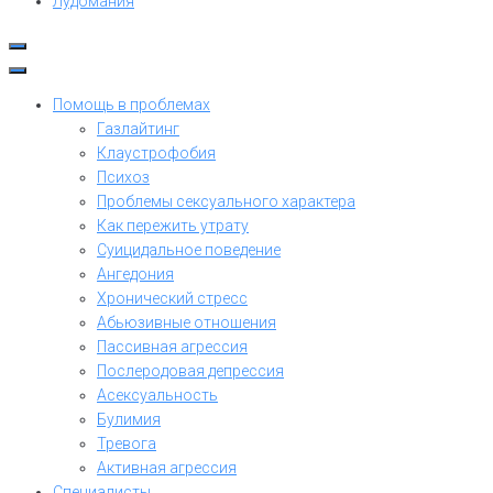
Лудомания
Помощь в проблемах
Газлайтинг
Клаустрофобия
Психоз
Проблемы сексуального характера
Как пережить утрату
Суицидальное поведение
Ангедония
Хронический стресс
Абьюзивные отношения
Пассивная агрессия
Послеродовая депрессия
Асексуальность
Булимия
Тревога
Активная агрессия
Специалисты