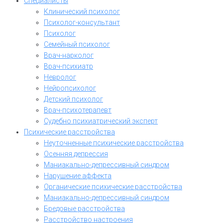
Специалисты
Клинический психолог
Психолог-консультант
Психолог
Семейный психолог
Врач-нарколог
Врач-психиатр
Невролог
Нейропсихолог
Детский психолог
Врач-психотерапевт
Судебно психиатрический эксперт
Психические расстройства
Неуточненные психические расстройства
Осенняя депрессия
Маниакально-депрессивный синдром
Нарушение аффекта
Органические психические расстройства
Маниакально-депрессивный синдром
Бредовые расстройства
Расстройство настроения