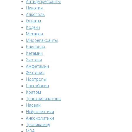
Антидепрессанты
Никотин
Алкоголь
Опиаты
Кодеин
Метадон
Миорелаксанты
Баклосан
Кетамин
Экстази
Амфетамин
Фентанил
Ноотропы
Прегабалин
Кратом
Транквилизаторы
Насвай
Нейролептики
Анксиолитики
Тропикамид
MDA