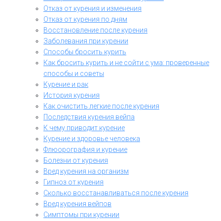
Отказ от курения и изменения
Отказ от курения по дням
Восстановление после курения
Заболевания при курении
Способы бросить курить
Как бросить курить и не сойти с ума: проверенные
способы и советы
Курение и рак
История курения
Как очистить легкие после курения
Последствия курения вейпа
К чему приводит курение
Курение и здоровье человека
Флюорография и курение
Болезни от курения
Вред курения на организм
Гипноз от курения
Сколько восстанавливаться после курения
Вред курения вейпов
Симптомы при курении