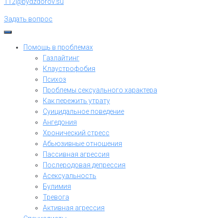
112@bydzdorov.su
Задать вопрос
Помощь в проблемах
Газлайтинг
Клаустрофобия
Психоз
Проблемы сексуального характера
Как пережить утрату
Суицидальное поведение
Ангедония
Хронический стресс
Абьюзивные отношения
Пассивная агрессия
Послеродовая депрессия
Асексуальность
Булимия
Тревога
Активная агрессия