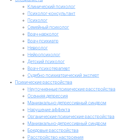
Клинический психолог
Психолог-консультант
Психолог
Семейный психолог
Врач-нарколог
Врач-психиатр
Невролог
Нейропсихолог
Детский психолог
Врач-психотерапевт
Судебно психиатрический эксперт
Психические расстройства
Неуточненные психические расстройства
Осенняя депрессия
Маниакально-депрессивный синдром
Нарушение аффекта
Органические психические расстройства
Маниакально-депрессивный синдром
Бредовые расстройства
Расстройство настроения