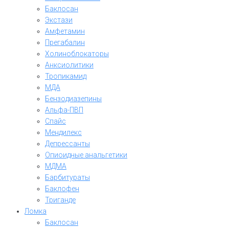
Баклосан
Экстази
Амфетамин
Прегабалин
Холиноблокаторы
Анксиолитики
Тропикамид
МДА
Бензодиазепины
Альфа-ПВП
Спайс
Мендилекс
Депрессанты
Опиоидные анальгетики
МДМА
Барбитураты
Баклофен
Триганде
Ломка
Баклосан