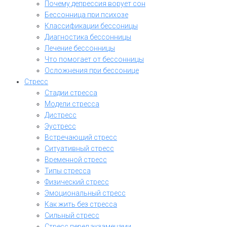
Почему депрессия ворует сон
Бессонница при психозе
Классификации бессоницы
Диагностика бессонницы
Лечение бессонницы
Что помогает от бессонницы
Осложнения при бессонице
Стресс
Стадии стресса
Модели стресса
Дистресс
Эустресс
Встречающий стресс
Ситуативный стресс
Временной стресс
Типы стресса
Физический стресс
Эмоциональный стресс
Как жить без стресса
Сильный стресс
Стресс перед экзаменами