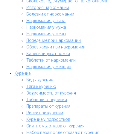
Сколько людей умирает от алкоголизма
История наркомании
Болезни от наркомании
Наркомания у сына
Наркомания у мужа
Наркомания у жены
Поведение при наркомании
Образ жизни при накромании
Капельницы от ломки
Таблетки от наркомании
Наркомания у женщин
Курение
Виды курения
Тяга к курению
Зависимость от курения
Таблетки от курения
Препараты от курения
Риски при курении
Курение у подростков
Симптомы отказа от курения
Набор веса после отказа от курения