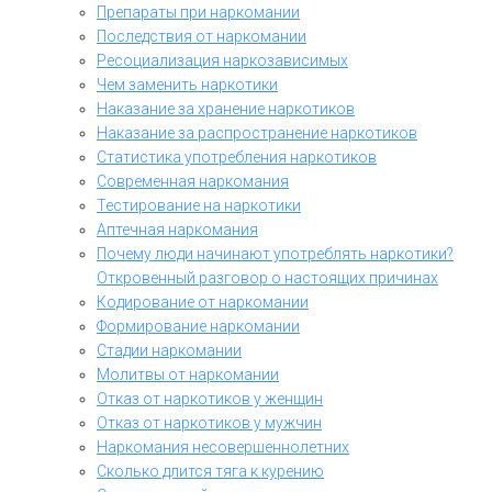
Препараты при наркомании
Последствия от наркомании
Ресоциализация наркозависимых
Чем заменить наркотики
Наказание за хранение наркотиков
Наказание за распространение наркотиков
Статистика употребления наркотиков
Современная наркомания
Тестирование на наркотики
Аптечная наркомания
Почему люди начинают употреблять наркотики?
Откровенный разговор о настоящих причинах
Кодирование от наркомании
Формирование наркомании
Стадии наркомании
Молитвы от наркомании
Отказ от наркотиков у женщин
Отказ от наркотиков у мужчин
Наркомания несовершеннолетних
Сколько длится тяга к курению