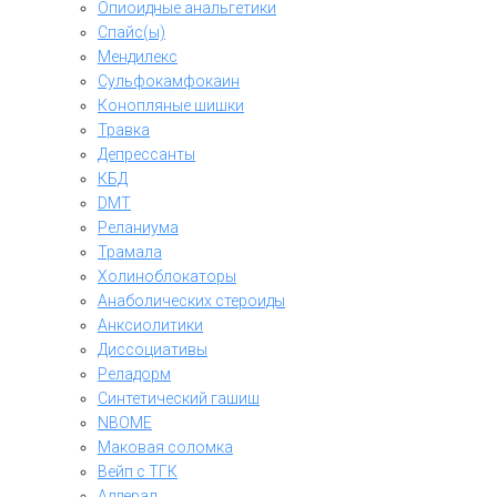
Опиоидные анальгетики
Спайс(ы)
Мендилекс
Сульфокамфокаин
Конопляные шишки
Травка
Депрессанты
КБД
DMT
Реланиума
Трамала
Холиноблокаторы
Анаболических стероиды
Анксиолитики
Диссоциативы
Реладорм
Синтетический гашиш
NBOME
Маковая соломка
Вейп с ТГК
Аддерал