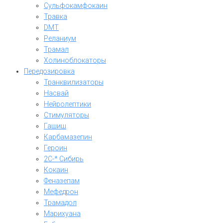
Сульфокамфокаин
Травка
DMT
Реланиум
Трамал
Холиноблокаторы
Передозировка
Транквилизаторы
Насвай
Нейролептики
Стимуляторы
Гашиш
Карбамазепин
Героин
2C-* Сибирь
Кокаин
Феназепам
Мефедрон
Трамадол
Марихуана