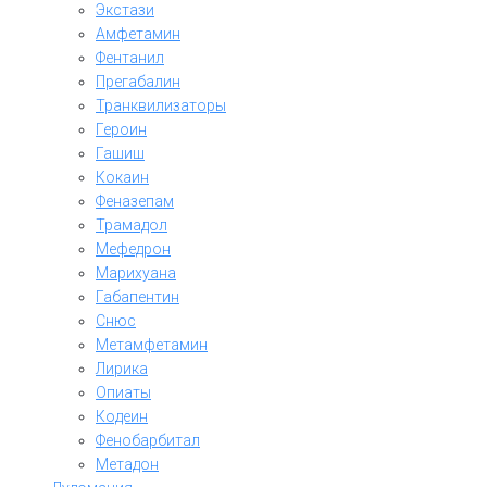
Экстази
Амфетамин
Фентанил
Прегабалин
Транквилизаторы
Героин
Гашиш
Кокаин
Феназепам
Трамадол
Мефедрон
Марихуана
Габапентин
Снюс
Метамфетамин
Лирика
Опиаты
Кодеин
Фенобарбитал
Метадон