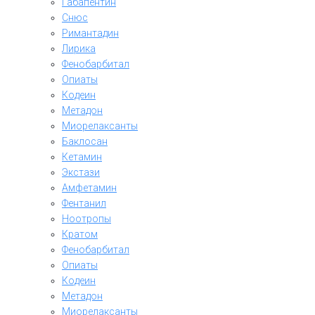
Габапентин
Снюс
Римантадин
Лирика
Фенобарбитал
Опиаты
Кодеин
Метадон
Миорелаксанты
Баклосан
Кетамин
Экстази
Амфетамин
Фентанил
Ноотропы
Кратом
Фенобарбитал
Опиаты
Кодеин
Метадон
Миорелаксанты