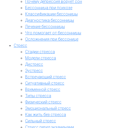
Почему депрессия ворует сон
Бессонница при психозе
Классификации бессоницы
Диагностика бессонницы
Лечение бессонницы
Что помогает от бессонницы
Осложнения при бессонице
Стресс
Стадии стресса
Модели стресса
Дистресс
Эустресс
Встречающий стресс
Ситуативный стресс
Временной стресс
Типы стресса
Физический стресс
Эмоциональный стресс
Как жить без стресса
Сильный стресс
Стресс перед экзаменами