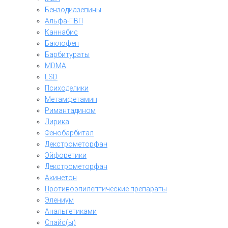
Бензодиазепины
Альфа-ПВП
Каннабис
Баклофен
Барбитураты
MDMA
LSD
Психоделики
Метамфетамин
Римантадином
Лирика
Фенобарбитал
Декстрометорфан
Эйфоретики
Декстрометорфан
Акинетон
Противоэпилептические препараты
Элениум
Анальгетиками
Спайс(ы)