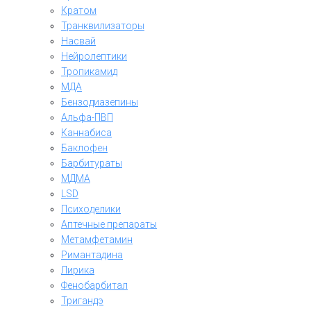
Кратом
Транквилизаторы
Насвай
Нейролептики
Тропикамид
МДА
Бензодиазепины
Альфа-ПВП
Каннабиса
Баклофен
Барбитураты
МДМА
LSD
Психоделики
Аптечные препараты
Метамфетамин
Римантадина
Лирика
Фенобарбитал
Тригандэ