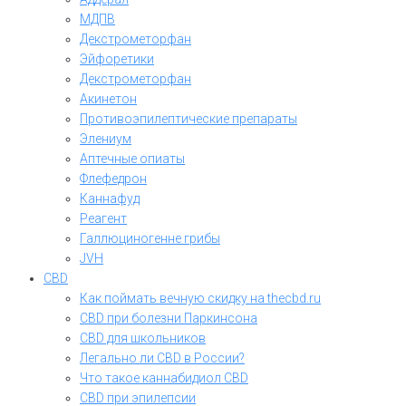
МДПВ
Декстрометорфан
Эйфоретики
Декстрометорфан
Акинетон
Противоэпилептические препараты
Элениум
Аптечные опиаты
Флефедрон
Каннафуд
Реагент
Галлюциногенне грибы
JVH
CBD
Как поймать вечную скидку на thecbd.ru
CBD при болезни Паркинсона
CBD для школьников
Легально ли CBD в России?
Что такое каннабидиол CBD
CBD при эпилепсии