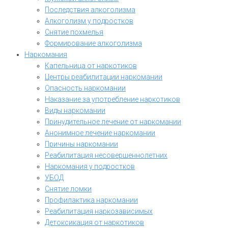
Последствия алкоголизма
Алкоголизм у подростков
Снятие похмелья
Формирование алкоголизма
Наркомания
Капельница от наркотиков
Центры реабилитации наркомании
Опасность наркомании
Наказание за употребление наркотиков
Виды наркомании
Принудительное лечение от наркомании
Анонимное лечение наркомании
Причины наркомании
Реабилитация несовершеннолетних
Наркомания у подростков
УБОД
Снятие ломки
Профилактика наркомании
Реабилитация наркозависимых
Детоксикация от наркотиков