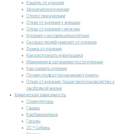
Кашель от курения
Хроническое курение
Стресс при курении
Отказ от курения у женщин
Отказ от курения у мужчин
Курение у несовершеннолетних
Сколько людей умирает от курения
Ломка от курения
Как распознать курильщика
Изменение в организме после курения
Как снизить курение
Почему подростки начинают курить
Отказ от курения: пошаговое руководство к
свободной жизни
Химическая зависимость
Стимуляторы
Гашиш
Карбамазепина
Героин
2C-* Сибирь