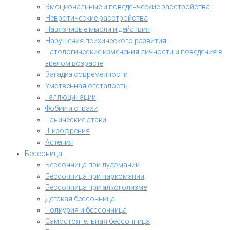
Эмоциональные и поведенческие расстройства
Невротические расстройства
Навязчивые мысли и действия
Нарушения психического развития
Патологические изменения личности и поведения в
зрелом возрасте
Загадка современности
Умственная отсталость
Галлюцинации
Фобии и страхи
Панические атаки
Шизофрения
Астения
Бессоница
Бессонница при лудомании
Бессонница при наркомании
Бессонница при алкоголизме
Детская бессонница
Полиурия и бессонница
Самостоятельная бессонница