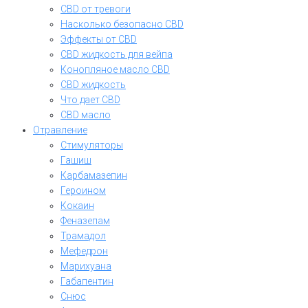
CBD от тревоги
Насколько безопасно CBD
Эффекты от CBD
CBD жидкость для вейпа
Конопляное масло CBD
CBD жидкость
Что дает CBD
CBD масло
Отравление
Стимуляторы
Гашиш
Карбамазепин
Героином
Кокаин
Феназепам
Трамадол
Мефедрон
Марихуана
Габапентин
Снюс