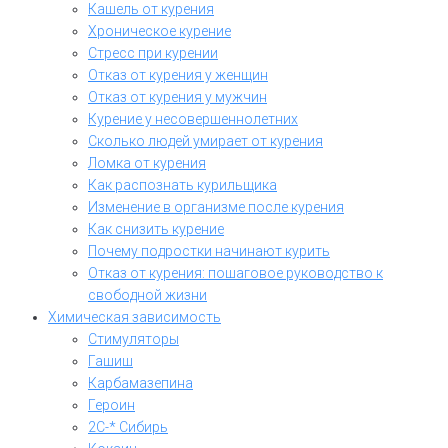
Кашель от курения
Хроническое курение
Стресс при курении
Отказ от курения у женщин
Отказ от курения у мужчин
Курение у несовершеннолетних
Сколько людей умирает от курения
Ломка от курения
Как распознать курильщика
Изменение в организме после курения
Как снизить курение
Почему подростки начинают курить
Отказ от курения: пошаговое руководство к
свободной жизни
Химическая зависимость
Стимуляторы
Гашиш
Карбамазепина
Героин
2C-* Сибирь