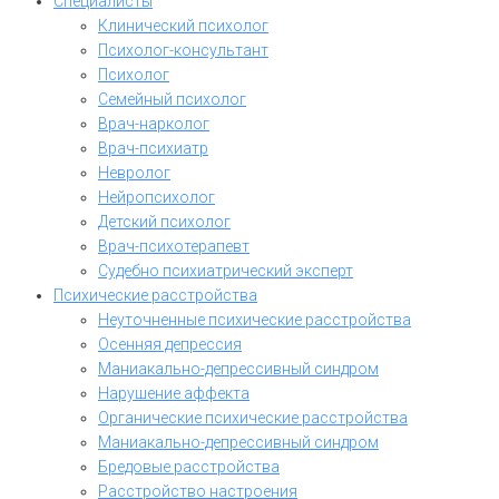
Специалисты
Клинический психолог
Психолог-консультант
Психолог
Семейный психолог
Врач-нарколог
Врач-психиатр
Невролог
Нейропсихолог
Детский психолог
Врач-психотерапевт
Судебно психиатрический эксперт
Психические расстройства
Неуточненные психические расстройства
Осенняя депрессия
Маниакально-депрессивный синдром
Нарушение аффекта
Органические психические расстройства
Маниакально-депрессивный синдром
Бредовые расстройства
Расстройство настроения