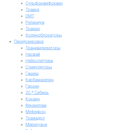
Сульфокамфокаин
Травка
DMT
Реланиум
Трамал
Холиноблокаторы
Передозировка
Транквилизаторы
Насвай
Нейролептики
Стимуляторы
Гашиш
Карбамазепин
Героин
2C-* Сибирь
Кокаин
Феназепам
Мефедрон
Трамадол
Марихуана