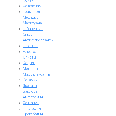
Кокаин
Феназепам
Трамадол
Мефедрон
Марихуана
Габапентин
Снюс
Антидепрессанты
Никотин
Алкогол
Опиаты
Кодеин
Метадон
Миорелаксанты
Кетамин
Экстази
Баклосан
Амфетамин
Фентанил
Ноотропы
Прегабалин