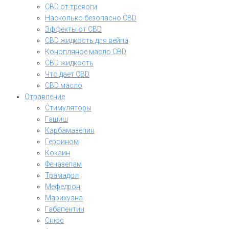
CBD от тревоги
Насколько безопасно CBD
Эффекты от CBD
CBD жидкость для вейпа
Конопляное масло CBD
CBD жидкость
Что дает CBD
CBD масло
Отравление
Стимуляторы
Гашиш
Карбамазепин
Героином
Кокаин
Феназепам
Трамадол
Мефедрон
Марихуана
Габапентин
Снюс