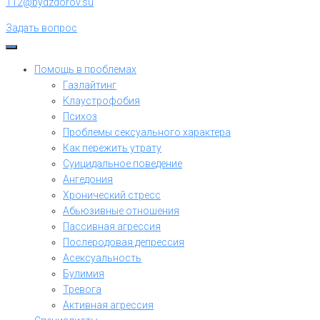
112@bydzdorov.su
Задать вопрос
Помощь в проблемах
Газлайтинг
Клаустрофобия
Психоз
Проблемы сексуального характера
Как пережить утрату
Суицидальное поведение
Ангедония
Хронический стресс
Абьюзивные отношения
Пассивная агрессия
Послеродовая депрессия
Асексуальность
Булимия
Тревога
Активная агрессия