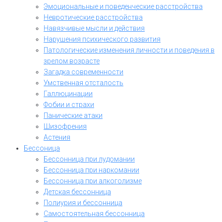
Эмоциональные и поведенческие расстройства
Невротические расстройства
Навязчивые мысли и действия
Нарушения психического развития
Патологические изменения личности и поведения в
зрелом возрасте
Загадка современности
Умственная отсталость
Галлюцинации
Фобии и страхи
Панические атаки
Шизофрения
Астения
Бессоница
Бессонница при лудомании
Бессонница при наркомании
Бессонница при алкоголизме
Детская бессонница
Полиурия и бессонница
Самостоятельная бессонница