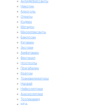
Антидепрессанты
Никотин
Алкоголь
Опиаты
Кодеин
Метадон
Миорелаксанты
Баклосан
Кетамин
Экстази
Амфетамин
Фентанил
Ноотропы
Прегабалин
Кратом
Транквилизаторы
Насвай
Нейролептики
Анксиолитики
Тропикамид
MDA