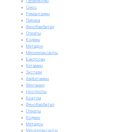
Габапентин
Снюс
Римантадин
Лирика
Фенобарбитал
Опиаты
Кодеин
Метадон
Миорелаксанты
Баклосан
Кетамин
Экстази
Амфетамин
Фентанил
Ноотропы
Кратом
Фенобарбитал
Опиаты
Кодеин
Метадон
Миорелаксанты