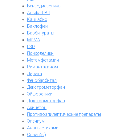
Бензодиазепины
Альфа-ПВП
Каннабис
Баклофен
Барбитураты
MDMA
LSD
Психоделики
Метамфетамин
Римантадином
Лирика
Фенобарбитал
Декстрометорфан
Эйфоретики
Декстрометорфан
Акинетон
Противоэпилептические препараты
Элениум
Анальгетиками
Спайс(ы)