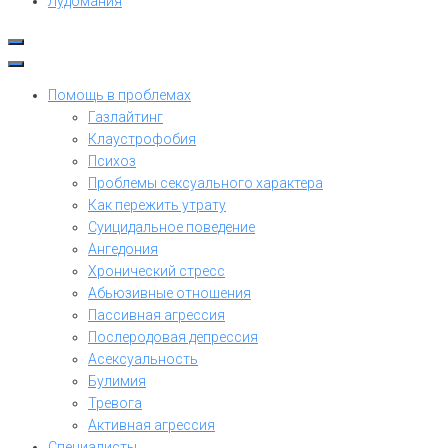
Лудомания
Помощь в проблемах
Газлайтинг
Клаустрофобия
Психоз
Проблемы сексуального характера
Как пережить утрату
Суицидальное поведение
Ангедония
Хронический стресс
Абьюзивные отношения
Пассивная агрессия
Послеродовая депрессия
Асексуальность
Булимия
Тревога
Активная агрессия
Специалисты