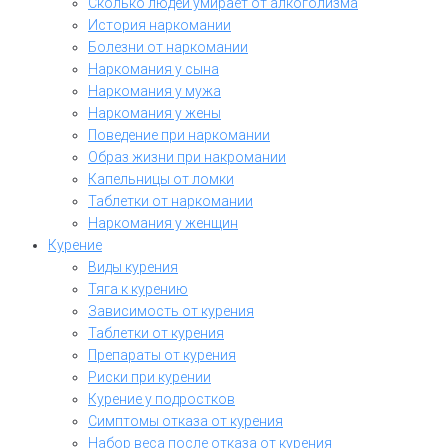
Сколько людей умирает от алкоголизма
История наркомании
Болезни от наркомании
Наркомания у сына
Наркомания у мужа
Наркомания у жены
Поведение при наркомании
Образ жизни при накромании
Капельницы от ломки
Таблетки от наркомании
Наркомания у женщин
Курение
Виды курения
Тяга к курению
Зависимость от курения
Таблетки от курения
Препараты от курения
Риски при курении
Курение у подростков
Симптомы отказа от курения
Набор веса после отказа от курения