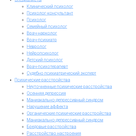
Клинический психолог
Психолог-консультант
Психолог
Семейный психолог
Врач-нарколог
Врач-психиатр
Невролог
Нейропсихолог
Детский психолог
Врач-психотерапевт
Судебно психиатрический эксперт
Психические расстройства
Неуточненные психические расстройства
Осенняя депрессия
Маниакально-депрессивный синдром
Нарушение аффекта
Органические психические расстройства
Маниакально-депрессивный синдром
Бредовые расстройства
Расстройство настроения