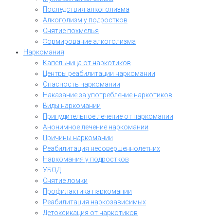
Последствия алкоголизма
Алкоголизм у подростков
Снятие похмелья
Формирование алкоголизма
Наркомания
Капельница от наркотиков
Центры реабилитации наркомании
Опасность наркомании
Наказание за употребление наркотиков
Виды наркомании
Принудительное лечение от наркомании
Анонимное лечение наркомании
Причины наркомании
Реабилитация несовершеннолетних
Наркомания у подростков
УБОД
Снятие ломки
Профилактика наркомании
Реабилитация наркозависимых
Детоксикация от наркотиков