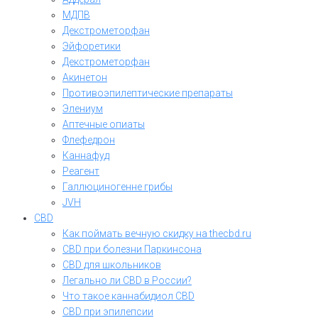
МДПВ
Декстрометорфан
Эйфоретики
Декстрометорфан
Акинетон
Противоэпилептические препараты
Элениум
Аптечные опиаты
Флефедрон
Каннафуд
Реагент
Галлюциногенне грибы
JVH
CBD
Как поймать вечную скидку на thecbd.ru
CBD при болезни Паркинсона
CBD для школьников
Легально ли CBD в России?
Что такое каннабидиол CBD
CBD при эпилепсии