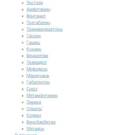
Экстази
Амфетамин
Фентанил
Прегабалин
Транквилизаторы
Героин
Гашиш
Кокаин
Феназепам
Трамадол
Мефедрон
Марихуана
Габапентин
Снюс
Метамфетамин
Лирика
Опиаты
Кодеин
Фенобарбитал
Метадон