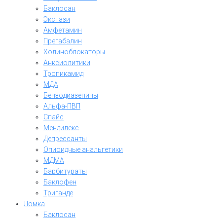
Баклосан
Экстази
Амфетамин
Прегабалин
Холиноблокаторы
Анксиолитики
Тропикамид
МДА
Бензодиазепины
Альфа-ПВП
Спайс
Мендилекс
Депрессанты
Опиоидные анальгетики
МДМА
Барбитураты
Баклофен
Триганде
Ломка
Баклосан