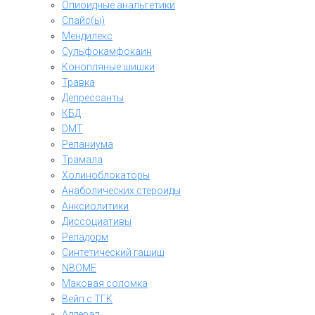
Опиоидные анальгетики
Спайс(ы)
Мендилекс
Сульфокамфокаин
Конопляные шишки
Травка
Депрессанты
КБД
DMT
Реланиума
Трамала
Холиноблокаторы
Анаболических стероиды
Анксиолитики
Диссоциативы
Реладорм
Синтетический гашиш
NBOME
Маковая соломка
Вейп с ТГК
Аддерал