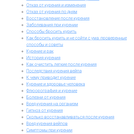
Отказ от курения и изменения
Отказ от курения по дням
Восстановление после курения
Заболевания при курении
Способы бросить курить
Как бросить курить и не сойти с ума: проверенные
способы и советы
Курение и рак
История курения
Как очистить легкие после курения
Последствия курения вейпа
К чему приводит курение
Курение и здоровье человека
Флюорография и курение
Болезни от курения
Вред курения на организм
Гипноз от курения
Сколько восстанавливаться после курения
Вред курения вейпов
Симптомы при курении