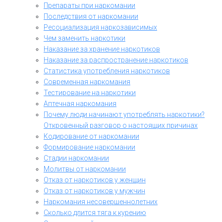
Препараты при наркомании
Последствия от наркомании
Ресоциализация наркозависимых
Чем заменить наркотики
Наказание за хранение наркотиков
Наказание за распространение наркотиков
Статистика употребления наркотиков
Современная наркомания
Тестирование на наркотики
Аптечная наркомания
Почему люди начинают употреблять наркотики?
Откровенный разговор о настоящих причинах
Кодирование от наркомании
Формирование наркомании
Стадии наркомании
Молитвы от наркомании
Отказ от наркотиков у женщин
Отказ от наркотиков у мужчин
Наркомания несовершеннолетних
Сколько длится тяга к курению