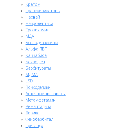
Кратом
Транквилизаторы
Насвай
Нейролептики
Тропикамид
МДА
Бензодиазепины
Альфа-ПВП
Каннабиса
Баклофен
Барбитураты
МДМА
LSD
Психоделики
Аптечные препараты
Метамфетамин
Римантадина
Лирика
Фенобарбитал
Тригандэ