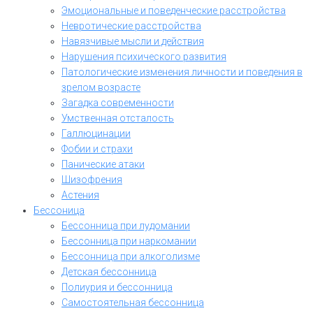
Эмоциональные и поведенческие расстройства
Невротические расстройства
Навязчивые мысли и действия
Нарушения психического развития
Патологические изменения личности и поведения в
зрелом возрасте
Загадка современности
Умственная отсталость
Галлюцинации
Фобии и страхи
Панические атаки
Шизофрения
Астения
Бессоница
Бессонница при лудомании
Бессонница при наркомании
Бессонница при алкоголизме
Детская бессонница
Полиурия и бессонница
Самостоятельная бессонница