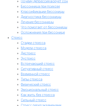
Почему депрессия ворует сон
Бессонница при психозе
Классификации бессоницы
Диагностика бессонницы
Лечение бессонницы
Что помогает от бессонницы
Осложнения при бессонице
Стресс
Стадии стресса
Модели стресса
Дистресс
Эустресс
Встречающий стресс
Ситуативный стресс
Временной стресс
Типы стресса
Физический стресс
Эмоциональный стресс
Как жить без стресса
Сильный стресс
Стресс перед экзаменами