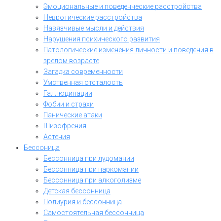
Эмоциональные и поведенческие расстройства
Невротические расстройства
Навязчивые мысли и действия
Нарушения психического развития
Патологические изменения личности и поведения в
зрелом возрасте
Загадка современности
Умственная отсталость
Галлюцинации
Фобии и страхи
Панические атаки
Шизофрения
Астения
Бессоница
Бессонница при лудомании
Бессонница при наркомании
Бессонница при алкоголизме
Детская бессонница
Полиурия и бессонница
Самостоятельная бессонница