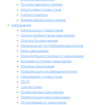
Последствия алкоголизма
Алкоголизм у подростков
Снятие похмелья
Формирование алкоголизма
Наркомания
Капельница от наркотиков
Центры реабилитации наркомании
Опасность наркомании
Наказание за употребление наркотиков
Виды наркомании
Принудительное лечение от наркомании
Анонимное лечение наркомании
Причины наркомании
Реабилитация несовершеннолетних
Наркомания у подростков
УБОД
Снятие ломки
Профилактика наркомании
Реабилитация наркозависимых
Детоксикация от наркотиков