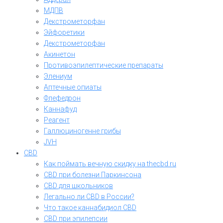
МДПВ
Декстрометорфан
Эйфоретики
Декстрометорфан
Акинетон
Противоэпилептические препараты
Элениум
Аптечные опиаты
Флефедрон
Каннафуд
Реагент
Галлюциногенне грибы
JVH
CBD
Как поймать вечную скидку на thecbd.ru
CBD при болезни Паркинсона
CBD для школьников
Легально ли CBD в России?
Что такое каннабидиол CBD
CBD при эпилепсии