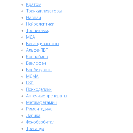
Кратом
Транквилизаторы
Насвай
Нейролептики
Тропикамид
МДА
Бензодиазепины
Альфа-ПВП
Каннабиса
Баклофен
Барбитураты
МДМА
LSD
Психоделики
Аптечные препараты
Метамфетамин
Римантадина
Лирика
Фенобарбитал
Тригандэ