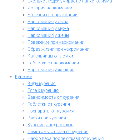
Сколько людей умирает от алкоголизма
История наркомании
Болезни от наркомании
Наркомания у сына
Наркомания у мужа
Наркомания у жены
Поведение при наркомании
Образ жизни при накромании
Капельницы от ломки
Таблетки от наркомании
Наркомания у женщин
Курение
Виды курения
Тяга к курению
Зависимость от курения
Таблетки от курения
Препараты от курения
Риски при курении
Курение у подростков
Симптомы отказа от курения
Набор веса после отказа от курения