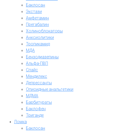
Баклосан
Экстази
Амфетамин
Прегабалин
Холиноблокаторы
Анксиолитики
Тропикамид
МДА
Бензодиазепины
Альфа-ПВП
Спайс
Мендилекс
Депрессанты
Опиоидные анальгетики
МДМА
Барбитураты
Баклофен
Триганде
Ломка
Баклосан