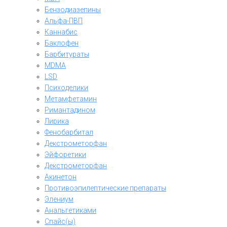
Бензодиазепины
Альфа-ПВП
Каннабис
Баклофен
Барбитураты
MDMA
LSD
Психоделики
Метамфетамин
Римантадином
Лирика
Фенобарбитал
Декстрометорфан
Эйфоретики
Декстрометорфан
Акинетон
Противоэпилептические препараты
Элениум
Анальгетиками
Спайс(ы)