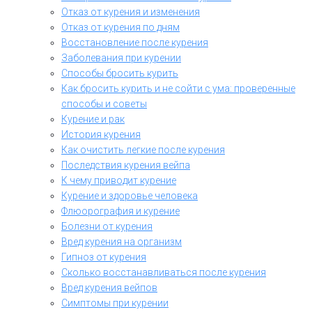
Отказ от курения и изменения
Отказ от курения по дням
Восстановление после курения
Заболевания при курении
Способы бросить курить
Как бросить курить и не сойти с ума: проверенные
способы и советы
Курение и рак
История курения
Как очистить легкие после курения
Последствия курения вейпа
К чему приводит курение
Курение и здоровье человека
Флюорография и курение
Болезни от курения
Вред курения на организм
Гипноз от курения
Сколько восстанавливаться после курения
Вред курения вейпов
Симптомы при курении