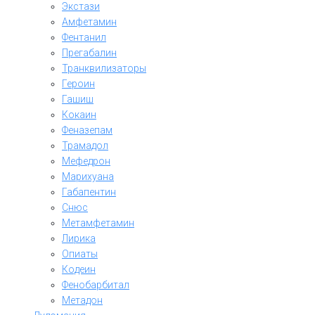
Экстази
Амфетамин
Фентанил
Прегабалин
Транквилизаторы
Героин
Гашиш
Кокаин
Феназепам
Трамадол
Мефедрон
Марихуана
Габапентин
Снюс
Метамфетамин
Лирика
Опиаты
Кодеин
Фенобарбитал
Метадон