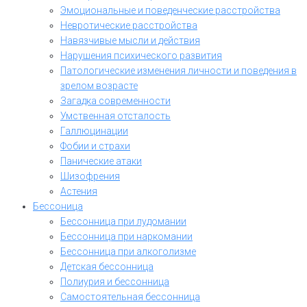
Эмоциональные и поведенческие расстройства
Невротические расстройства
Навязчивые мысли и действия
Нарушения психического развития
Патологические изменения личности и поведения в
зрелом возрасте
Загадка современности
Умственная отсталость
Галлюцинации
Фобии и страхи
Панические атаки
Шизофрения
Астения
Бессоница
Бессонница при лудомании
Бессонница при наркомании
Бессонница при алкоголизме
Детская бессонница
Полиурия и бессонница
Самостоятельная бессонница