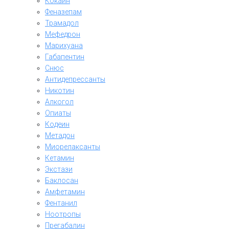
Кокаин
Феназепам
Трамадол
Мефедрон
Марихуана
Габапентин
Снюс
Антидепрессанты
Никотин
Алкогол
Опиаты
Кодеин
Метадон
Миорелаксанты
Кетамин
Экстази
Баклосан
Амфетамин
Фентанил
Ноотропы
Прегабалин