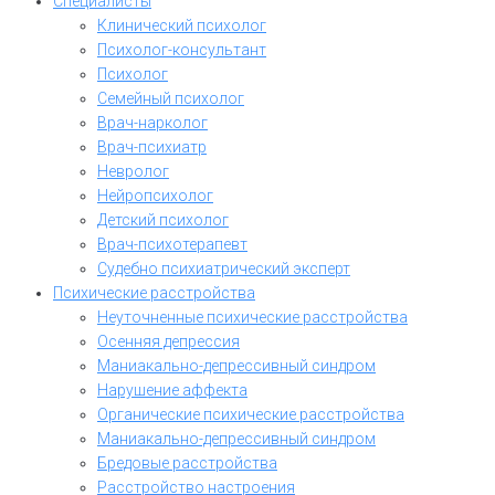
Специалисты
Клинический психолог
Психолог-консультант
Психолог
Семейный психолог
Врач-нарколог
Врач-психиатр
Невролог
Нейропсихолог
Детский психолог
Врач-психотерапевт
Судебно психиатрический эксперт
Психические расстройства
Неуточненные психические расстройства
Осенняя депрессия
Маниакально-депрессивный синдром
Нарушение аффекта
Органические психические расстройства
Маниакально-депрессивный синдром
Бредовые расстройства
Расстройство настроения