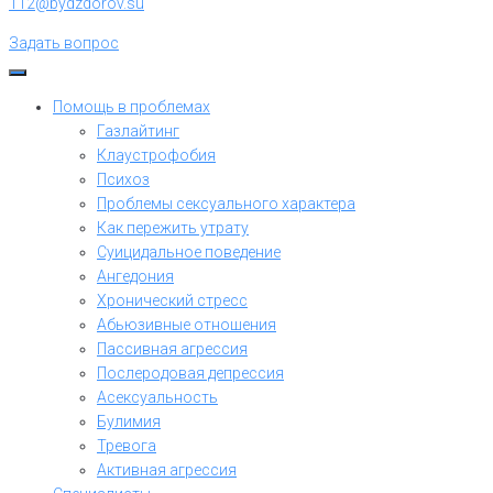
112@bydzdorov.su
Задать вопрос
Помощь в проблемах
Газлайтинг
Клаустрофобия
Психоз
Проблемы сексуального характера
Как пережить утрату
Суицидальное поведение
Ангедония
Хронический стресс
Абьюзивные отношения
Пассивная агрессия
Послеродовая депрессия
Асексуальность
Булимия
Тревога
Активная агрессия