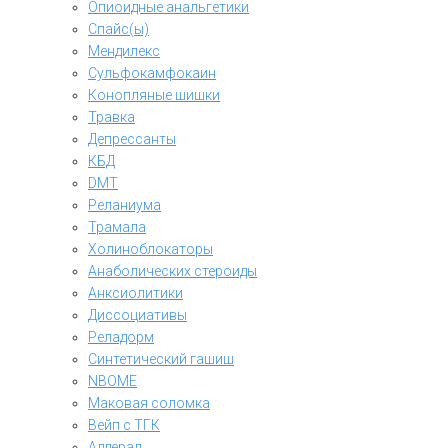
Опиоидные анальгетики
Спайс(ы)
Мендилекс
Сульфокамфокаин
Конопляные шишки
Травка
Депрессанты
КБД
DMT
Реланиума
Трамала
Холиноблокаторы
Анаболических стероиды
Анксиолитики
Диссоциативы
Реладорм
Синтетический гашиш
NBOME
Маковая соломка
Вейп с ТГК
Аддерал