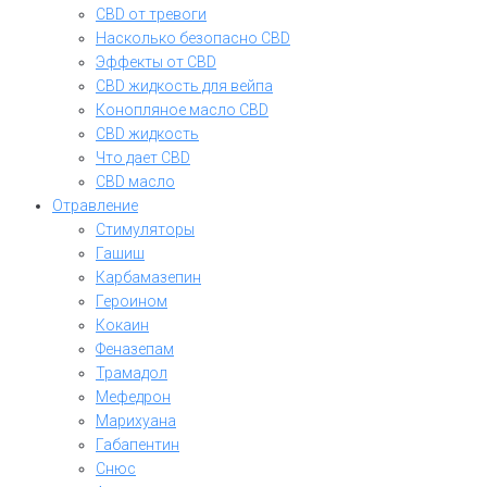
CBD от тревоги
Насколько безопасно CBD
Эффекты от CBD
CBD жидкость для вейпа
Конопляное масло CBD
CBD жидкость
Что дает CBD
CBD масло
Отравление
Стимуляторы
Гашиш
Карбамазепин
Героином
Кокаин
Феназепам
Трамадол
Мефедрон
Марихуана
Габапентин
Снюс