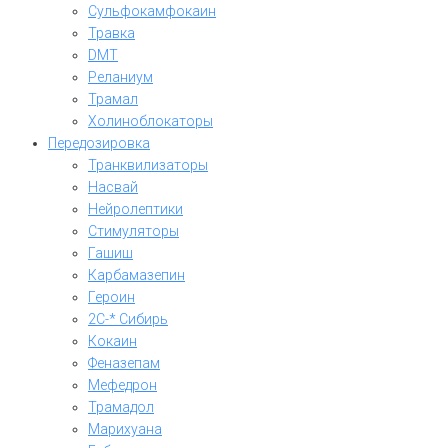
Сульфокамфокаин
Травка
DMT
Реланиум
Трамал
Холиноблокаторы
Передозировка
Транквилизаторы
Насвай
Нейролептики
Стимуляторы
Гашиш
Карбамазепин
Героин
2C-* Сибирь
Кокаин
Феназепам
Мефедрон
Трамадол
Марихуана