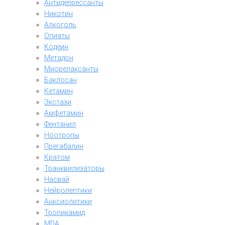
Антидепрессанты
Никотин
Алкоголь
Опиаты
Кодеин
Метадон
Миорелаксанты
Баклосан
Кетамин
Экстази
Амфетамин
Фентанил
Ноотропы
Прегабалин
Кратом
Транквилизаторы
Насвай
Нейролептики
Анксиолитики
Тропикамид
MDA