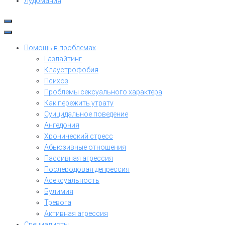
Лудомания
Помощь в проблемах
Газлайтинг
Клаустрофобия
Психоз
Проблемы сексуального характера
Как пережить утрату
Суицидальное поведение
Ангедония
Хронический стресс
Абьюзивные отношения
Пассивная агрессия
Послеродовая депрессия
Асексуальность
Булимия
Тревога
Активная агрессия
Специалисты