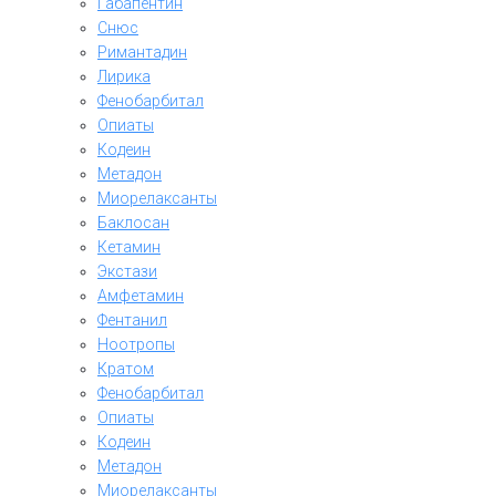
Габапентин
Снюс
Римантадин
Лирика
Фенобарбитал
Опиаты
Кодеин
Метадон
Миорелаксанты
Баклосан
Кетамин
Экстази
Амфетамин
Фентанил
Ноотропы
Кратом
Фенобарбитал
Опиаты
Кодеин
Метадон
Миорелаксанты