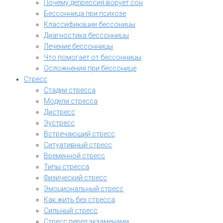
Почему депрессия ворует сон
Бессонница при психозе
Классификации бессоницы
Диагностика бессонницы
Лечение бессонницы
Что помогает от бессонницы
Осложнения при бессонице
Стресс
Стадии стресса
Модели стресса
Дистресс
Эустресс
Встречающий стресс
Ситуативный стресс
Временной стресс
Типы стресса
Физический стресс
Эмоциональный стресс
Как жить без стресса
Сильный стресс
Стресс перед экзаменами