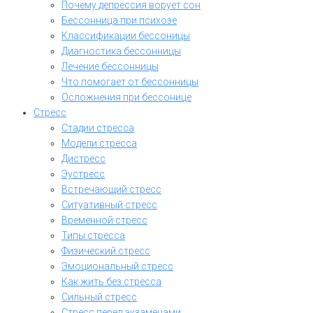
Почему депрессия ворует сон
Бессонница при психозе
Классификации бессоницы
Диагностика бессонницы
Лечение бессонницы
Что помогает от бессонницы
Осложнения при бессонице
Стресс
Стадии стресса
Модели стресса
Дистресс
Эустресс
Встречающий стресс
Ситуативный стресс
Временной стресс
Типы стресса
Физический стресс
Эмоциональный стресс
Как жить без стресса
Сильный стресс
Стресс перед экзаменами