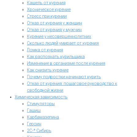
Кашель от курения
Хроническое курение
Стресс при курении
Отказ от курения у женщин
Отказ от курения у мужчин
Курение у несовершеннолетних
Сколько людей умирает от курения
Ломка от курения
Как распознать курильщика
Изменение в организме после курения
Как снизить курение
Почему подростки начинают курить
Отказ от курения: пошаговое руководство к
свободной жизни
Химическая зависимость
Стимуляторы
Гашиш
Карбамазепина
Героин
2C-* Сибирь