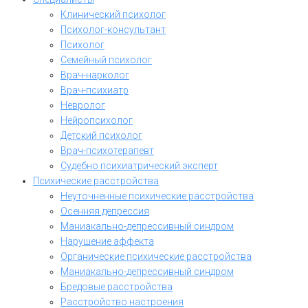
Клинический психолог
Психолог-консультант
Психолог
Семейный психолог
Врач-нарколог
Врач-психиатр
Невролог
Нейропсихолог
Детский психолог
Врач-психотерапевт
Судебно психиатрический эксперт
Психические расстройства
Неуточненные психические расстройства
Осенняя депрессия
Маниакально-депрессивный синдром
Нарушение аффекта
Органические психические расстройства
Маниакально-депрессивный синдром
Бредовые расстройства
Расстройство настроения