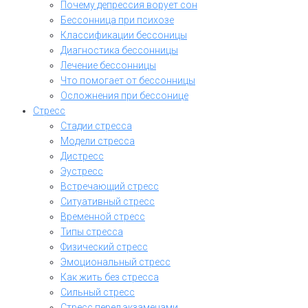
Почему депрессия ворует сон
Бессонница при психозе
Классификации бессоницы
Диагностика бессонницы
Лечение бессонницы
Что помогает от бессонницы
Осложнения при бессонице
Стресс
Стадии стресса
Модели стресса
Дистресс
Эустресс
Встречающий стресс
Ситуативный стресс
Временной стресс
Типы стресса
Физический стресс
Эмоциональный стресс
Как жить без стресса
Сильный стресс
Стресс перед экзаменами