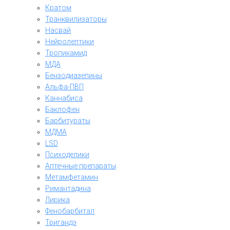
Кратом
Транквилизаторы
Насвай
Нейролептики
Тропикамид
МДА
Бензодиазепины
Альфа-ПВП
Каннабиса
Баклофен
Барбитураты
МДМА
LSD
Психоделики
Аптечные препараты
Метамфетамин
Римантадина
Лирика
Фенобарбитал
Тригандэ