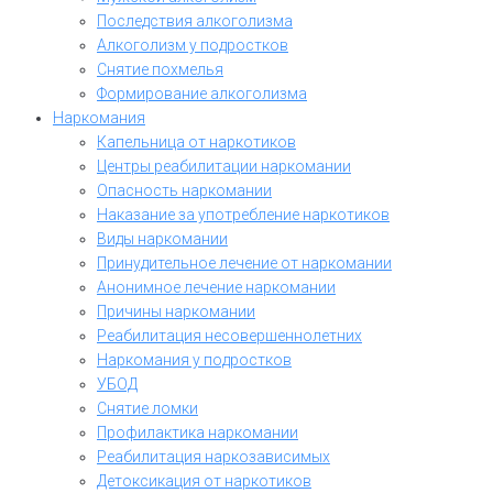
Последствия алкоголизма
Алкоголизм у подростков
Снятие похмелья
Формирование алкоголизма
Наркомания
Капельница от наркотиков
Центры реабилитации наркомании
Опасность наркомании
Наказание за употребление наркотиков
Виды наркомании
Принудительное лечение от наркомании
Анонимное лечение наркомании
Причины наркомании
Реабилитация несовершеннолетних
Наркомания у подростков
УБОД
Снятие ломки
Профилактика наркомании
Реабилитация наркозависимых
Детоксикация от наркотиков