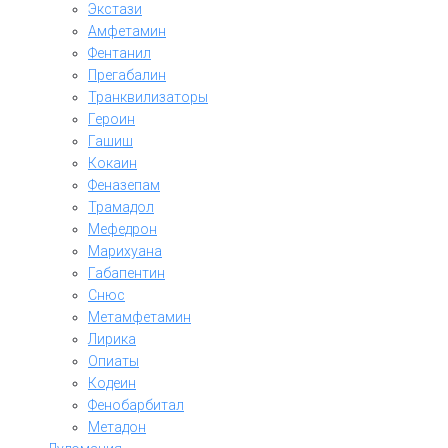
Экстази
Амфетамин
Фентанил
Прегабалин
Транквилизаторы
Героин
Гашиш
Кокаин
Феназепам
Трамадол
Мефедрон
Марихуана
Габапентин
Снюс
Метамфетамин
Лирика
Опиаты
Кодеин
Фенобарбитал
Метадон