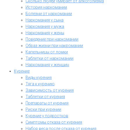
Сколько людей умирает от алкоголизма
История наркомании
Болезни от наркомании
Наркомания у сына
Наркомания у мужа
Наркомания у жены
Поведение при наркомании
Образ жизни при накромании
Капельницы от ломки
Таблетки от наркомании
Наркомания у женщин
Курение
Виды курения
Тяга к курению
Зависимость от курения
Таблетки от курения
Препараты от курения
Риски при курении
Курение у подростков
Симптомы отказа от курения
Набор веса после отказа от курения