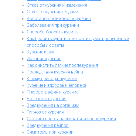
Отказ от курения и изменения
Отказ от курения по дням
Восстановление после курения
Заболевания при курении
Способы бросить курить
Как бросить курить и не сойти с ума: проверенные
способы и советы
Курение и рак
История курения
Как очистить легкие после курения
Последствия курения вейпа
К чему приводит курение
Курение и здоровье человека
Флюорография и курение
Болезни от курения
Вред курения на организм
Гипноз от курения
Сколько восстанавливаться после курения
Вред курения вейпов
Симптомы при курении