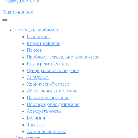
112@bydzdorov.su
Задать вопрос
Помощь в проблемах
Газлайтинг
Клаустрофобия
Психоз
Проблемы сексуального характера
Как пережить утрату
Суицидальное поведение
Ангедония
Хронический стресс
Абьюзивные отношения
Пассивная агрессия
Послеродовая депрессия
Асексуальность
Булимия
Тревога
Активная агрессия