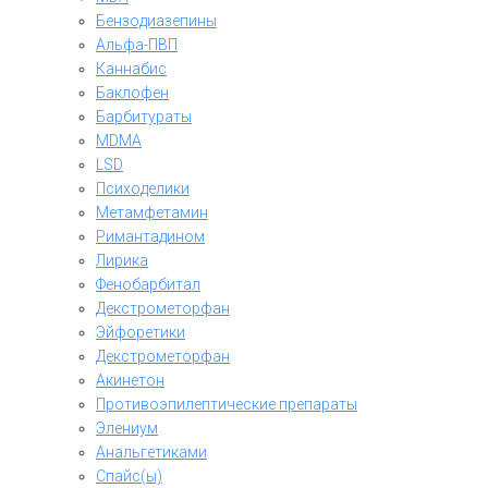
Бензодиазепины
Альфа-ПВП
Каннабис
Баклофен
Барбитураты
MDMA
LSD
Психоделики
Метамфетамин
Римантадином
Лирика
Фенобарбитал
Декстрометорфан
Эйфоретики
Декстрометорфан
Акинетон
Противоэпилептические препараты
Элениум
Анальгетиками
Спайс(ы)