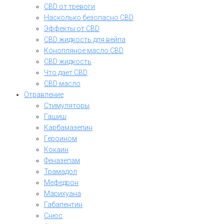
CBD от тревоги
Насколько безопасно CBD
Эффекты от CBD
CBD жидкость для вейпа
Конопляное масло CBD
CBD жидкость
Что дает CBD
CBD масло
Отравление
Стимуляторы
Гашиш
Карбамазепин
Героином
Кокаин
Феназепам
Трамадол
Мефедрон
Марихуана
Габапентин
Снюс