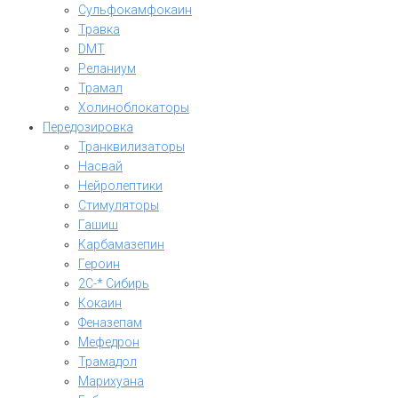
Сульфокамфокаин
Травка
DMT
Реланиум
Трамал
Холиноблокаторы
Передозировка
Транквилизаторы
Насвай
Нейролептики
Стимуляторы
Гашиш
Карбамазепин
Героин
2C-* Сибирь
Кокаин
Феназепам
Мефедрон
Трамадол
Марихуана