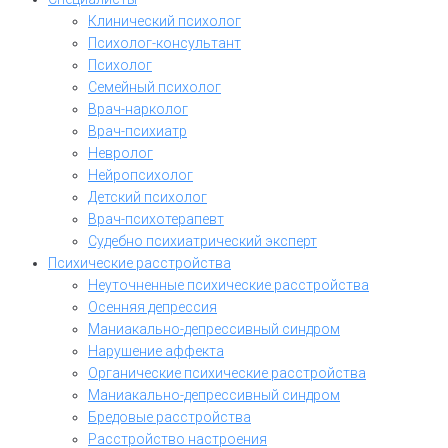
Клинический психолог
Психолог-консультант
Психолог
Семейный психолог
Врач-нарколог
Врач-психиатр
Невролог
Нейропсихолог
Детский психолог
Врач-психотерапевт
Судебно психиатрический эксперт
Психические расстройства
Неуточненные психические расстройства
Осенняя депрессия
Маниакально-депрессивный синдром
Нарушение аффекта
Органические психические расстройства
Маниакально-депрессивный синдром
Бредовые расстройства
Расстройство настроения