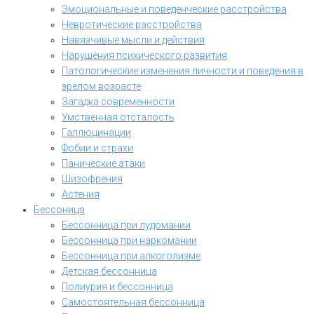
Эмоциональные и поведенческие расстройства
Невротические расстройства
Навязчивые мысли и действия
Нарушения психического развития
Патологические изменения личности и поведения в
зрелом возрасте
Загадка современности
Умственная отсталость
Галлюцинации
Фобии и страхи
Панические атаки
Шизофрения
Астения
Бессоница
Бессонница при лудомании
Бессонница при наркомании
Бессонница при алкоголизме
Детская бессонница
Полиурия и бессонница
Самостоятельная бессонница