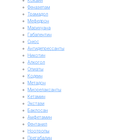
Кокаин
Феназепам
Трамадол
Мефедрон
Марихуана
Габапентин
Снюс
Антидепрессанты
Никотин
Алкогол
Опиаты
Кодеин
Метадон
Миорелаксанты
Кетамин
Экстази
Баклосан
Амфетамин
Фентанил
Ноотропы
Прегабалин