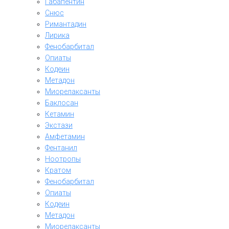
Габапентин
Снюс
Римантадин
Лирика
Фенобарбитал
Опиаты
Кодеин
Метадон
Миорелаксанты
Баклосан
Кетамин
Экстази
Амфетамин
Фентанил
Ноотропы
Кратом
Фенобарбитал
Опиаты
Кодеин
Метадон
Миорелаксанты