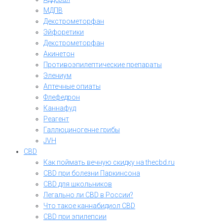
МДПВ
Декстрометорфан
Эйфоретики
Декстрометорфан
Акинетон
Противоэпилептические препараты
Элениум
Аптечные опиаты
Флефедрон
Каннафуд
Реагент
Галлюциногенне грибы
JVH
CBD
Как поймать вечную скидку на thecbd.ru
CBD при болезни Паркинсона
CBD для школьников
Легально ли CBD в России?
Что такое каннабидиол CBD
CBD при эпилепсии