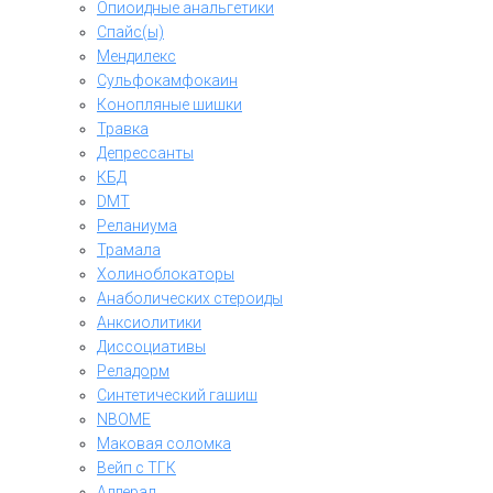
Опиоидные анальгетики
Спайс(ы)
Мендилекс
Сульфокамфокаин
Конопляные шишки
Травка
Депрессанты
КБД
DMT
Реланиума
Трамала
Холиноблокаторы
Анаболических стероиды
Анксиолитики
Диссоциативы
Реладорм
Синтетический гашиш
NBOME
Маковая соломка
Вейп с ТГК
Аддерал