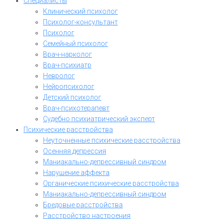
Специалисты
Клинический психолог
Психолог-консультант
Психолог
Семейный психолог
Врач-нарколог
Врач-психиатр
Невролог
Нейропсихолог
Детский психолог
Врач-психотерапевт
Судебно психиатрический эксперт
Психические расстройства
Неуточненные психические расстройства
Осенняя депрессия
Маниакально-депрессивный синдром
Нарушение аффекта
Органические психические расстройства
Маниакально-депрессивный синдром
Бредовые расстройства
Расстройство настроения