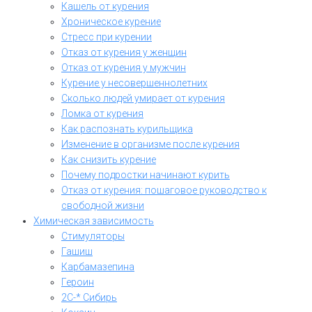
Кашель от курения
Хроническое курение
Стресс при курении
Отказ от курения у женщин
Отказ от курения у мужчин
Курение у несовершеннолетних
Сколько людей умирает от курения
Ломка от курения
Как распознать курильщика
Изменение в организме после курения
Как снизить курение
Почему подростки начинают курить
Отказ от курения: пошаговое руководство к
свободной жизни
Химическая зависимость
Стимуляторы
Гашиш
Карбамазепина
Героин
2C-* Сибирь