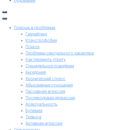
Лудомания
Помощь в проблемах
Газлайтинг
Клаустрофобия
Психоз
Проблемы сексуального характера
Как пережить утрату
Суицидальное поведение
Ангедония
Хронический стресс
Абьюзивные отношения
Пассивная агрессия
Послеродовая депрессия
Асексуальность
Булимия
Тревога
Активная агрессия
Специалисты