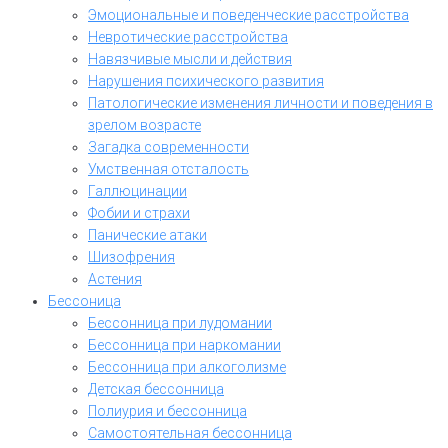
Эмоциональные и поведенческие расстройства
Невротические расстройства
Навязчивые мысли и действия
Нарушения психического развития
Патологические изменения личности и поведения в
зрелом возрасте
Загадка современности
Умственная отсталость
Галлюцинации
Фобии и страхи
Панические атаки
Шизофрения
Астения
Бессоница
Бессонница при лудомании
Бессонница при наркомании
Бессонница при алкоголизме
Детская бессонница
Полиурия и бессонница
Самостоятельная бессонница