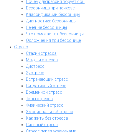
Почему депрессия ворует сон
Бессонница при психозе
Классификации бессоницы
Диагностика бессонницы
Лечение бессонницы
Что помогает от бессонницы
Осложнения при бессонице
Стресс
Стадии стресса
Модели стресса
Дистресс
Эустресс
Встречающий стресс
Ситуативный стресс
Временной стресс
Типы стресса
Физический стресс
Эмоциональный стресс
Как жить без стресса
Сильный стресс
Стресс перед экзаменами