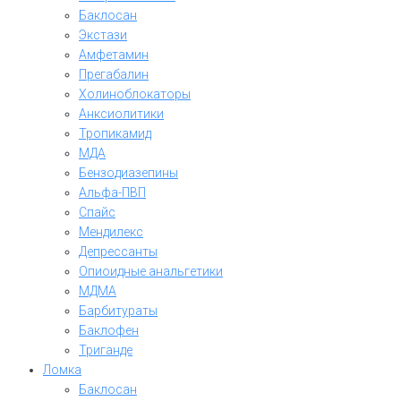
Баклосан
Экстази
Амфетамин
Прегабалин
Холиноблокаторы
Анксиолитики
Тропикамид
МДА
Бензодиазепины
Альфа-ПВП
Спайс
Мендилекс
Депрессанты
Опиоидные анальгетики
МДМА
Барбитураты
Баклофен
Триганде
Ломка
Баклосан