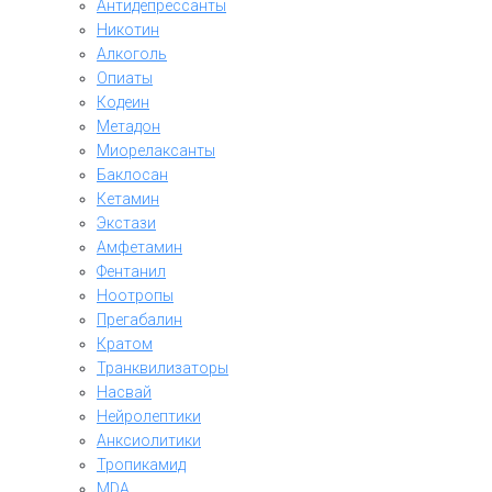
Антидепрессанты
Никотин
Алкоголь
Опиаты
Кодеин
Метадон
Миорелаксанты
Баклосан
Кетамин
Экстази
Амфетамин
Фентанил
Ноотропы
Прегабалин
Кратом
Транквилизаторы
Насвай
Нейролептики
Анксиолитики
Тропикамид
MDA